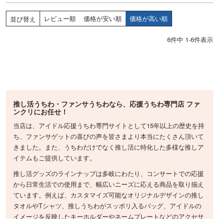
レビュー順
価格が安い順
価格が高い順
並び替え
6
件中
1
-
6
件表示
推し活うちわ・ファンサうちわなら、応援うちわ専門店 ファ
ンクリにお任せ！
当店は、アイドル応援うちわ専門サイトとして15年以上の歴史を持
ち、ファンサゲットの喜びの声を皆さまより本当にたくさん頂いて
きました。また、うちわだけでなく推し活に特化した多様な推しア
イテムもご提供しています。
推し活グッズのラインナップは多岐にわたり、コンサートでの応援
から日常生活での使用まで、幅広いニーズに応える商品を取り揃え
ています。例えば、カスタマイズ可能なオリジナルデザインの推し
タオルやTシャツ、推しうちわがスッポリ入るバッグ、アイドルの
イメージを反映したキーホルダーやネームプレートなどのアクセサ