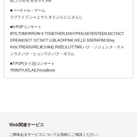
郎,プロセカ,セカライ,IVE
■バーチャル・ゲーム
ラブライブ,シャニマス,すとぷり,にじさんじ
■K-POPコンサート
BTS,TOMORROW X TOGETHER,ENHYPEN,SEVENTEEN,NCT,NCT
DREAM,NCT 127,NCT U,BLACKPINK,IVE,LE SSERAFIM,Stray
Kids,TREASURE,東方神起,RIIZE,ILLIT,TWS,パク・ソジュン,チ・チャ
ンウク,パク・ヒョンウク,パク・ボゴム
■T-POP(タイ沼)コンサート
TRINITY,ATLAS,ForceBook
Web関連サービス
ご興味あるサービスについてお気軽にご相談ください。