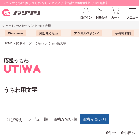
ファンサうちわ 推しうちわ ならファンクリ【合計6,600円以上で送料無料】
ログイン
お問合せ
カート
メニュー
いらっしゃいませ ゲスト 様（会員）
Web deco
推し活うちわ
アクリルスタンド
手作り材料
HOME
簡単オーダーうちわ
うちわ用文字
応援うちわ
UTIWA
うちわ用文字
レビュー順
価格が安い順
価格が高い順
並び替え
6
件中
1
-
6
件表示