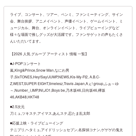
ライブ、コンサート、ツアー、ペンミ、ファンミーティング、サイン
会、舞台挨拶、アニメイベント、声優イベント、ゲームイベント、ミ
ュージカル、舞台、オンラインイベント、ライブビューイングなど
様々な場面で推しグッズが大活躍です。ファンサゲットの声もたくさ
んいただいてます。
【2026 人気 グループ アーティスト 情報 一覧】
■J-POPコンサート
嵐,King&Prince,Snow Man,なにわ男
子,SixTONES,Hey!Say!JUMP,NEWS,Kis-My-Ft2, A.B.C-
Z,WEST,SUPER EIGHT,timelesz,Travis Japan,Aぇ! group,ふぉ～ゆ
～,Number_i,IMP,INI,JO1,Boys be,乃木坂46,日向坂46,欅坂
46,AKB48,HKT48
■2.5次元
刀ミュ,ツキステ,アイマス,あんステ,忍たま乱太郎
■応援上映・ライブビューイング
テニプリ,ヘタミュ,アイドリッシュセブン,名探偵コナン,ゲゲゲの鬼太