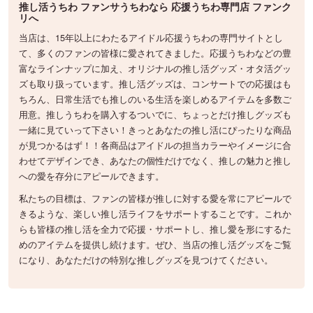
推し活うちわ ファンサうちわなら 応援うちわ専門店 ファンク
リへ
当店は、15年以上にわたるアイドル応援うちわの専門サイトとし
て、多くのファンの皆様に愛されてきました。応援うちわなどの豊
富なラインナップに加え、オリジナルの推し活グッズ・オタ活グッ
ズも取り扱っています。推し活グッズは、コンサートでの応援はも
ちろん、日常生活でも推しのいる生活を楽しめるアイテムを多数ご
用意。推しうちわを購入するついでに、ちょっとだけ推しグッズも
一緒に見ていって下さい！きっとあなたの推し活にぴったりな商品
が見つかるはず！！各商品はアイドルの担当カラーやイメージに合
わせてデザインでき、あなたの個性だけでなく、推しの魅力と推し
への愛を存分にアピールできます。
私たちの目標は、ファンの皆様が推しに対する愛を常にアピールで
きるような、楽しい推し活ライフをサポートすることです。これか
らも皆様の推し活を全力で応援・サポートし、推し愛を形にするた
めのアイテムを提供し続けます。ぜひ、当店の推し活グッズをご覧
になり、あなただけの特別な推しグッズを見つけてください。