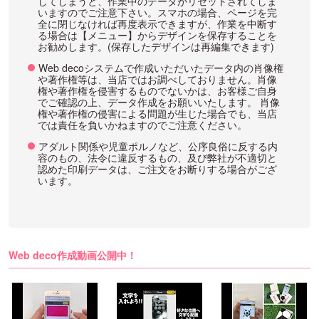
してしまうと、作業中のデータがリセットされてしま
いますのでご注意下さい。スマホの場合、ページを完
全に閉じなければ再度表示できますが、作業を中断す
る場合は【メニュー】からデザインを保存することを
お勧めします。(保存したデザインは再編集できます)
Web decoシステムで作成いただいたデータ内の肖像権
や著作権等は、当店ではお調べしておりません。肖像
権や著作権を侵害するものでないかは、お客様ご自身
でご確認の上、データ作成をお願いいたします。 肖像
権や著作権の侵害による問題が生じた場合でも、当店
では責任を負いかねますのでご注意ください。
アダルト関係や児童ポルノなど、公序良俗に反する内
容のもの、法令に違反するもの、及び弊社が不適切と
認めた印刷データは、ご注文をお断りする場合がござ
います。
Web deco作成動画公開中！