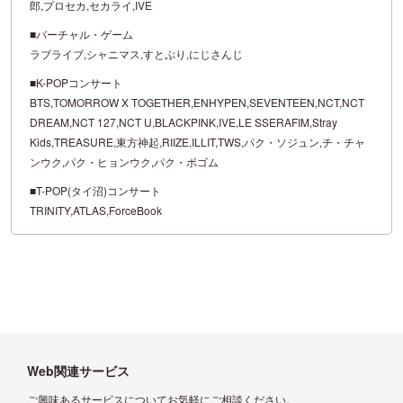
郎,プロセカ,セカライ,IVE
■バーチャル・ゲーム
ラブライブ,シャニマス,すとぷり,にじさんじ
■K-POPコンサート
BTS,TOMORROW X TOGETHER,ENHYPEN,SEVENTEEN,NCT,NCT
DREAM,NCT 127,NCT U,BLACKPINK,IVE,LE SSERAFIM,Stray
Kids,TREASURE,東方神起,RIIZE,ILLIT,TWS,パク・ソジュン,チ・チャ
ンウク,パク・ヒョンウク,パク・ボゴム
■T-POP(タイ沼)コンサート
TRINITY,ATLAS,ForceBook
Web関連サービス
ご興味あるサービスについてお気軽にご相談ください。