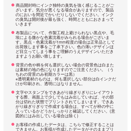
商品開封時にインク独特の臭気を強く感じることがご
ざいます。気分が悪くなる場合がありますので、製品
のにおいを間近でかいだりしないでください。インク
の臭気は開封後が最も強く、時間とともにおさまって
いきます
布製品について、作製工程上避けられない黒点や、毛
埃による微かな色素沈着がみられる場合がございま
す。黒点・色素沈着が1mm程度の場合は正常品として
出荷致します事をご了承下さい。色の薄いデザインほ
ど目立ってしまう事をご理解のうえデザインいただき
ますようお願い致します。
背景の色や柄を何も選択しない場合の背景色は白また
は素材の地の色になりますのでご注意ください。（う
ちわの背景のみ初期カラーは黒）
※透明素材のものは、何も選択しない部分は白インクだ
けが印刷され、透明にはなりません。
文字やスタンプをできあがり線ぎりぎりにレイアウト
する際、画面上で少しでもはみ出していれば、その部
分は切れた状態でプリントされてしまいます。できあ
がり線ぎりぎりで作成する場合は、すべてが枠の中に
入っているかどうかしっかりと確認してください。(意
図的にはみ出している場合は除く)
お客様の作成したデータは、こちらで修正することは
できません。お客様が作成したデータがそのままプリ