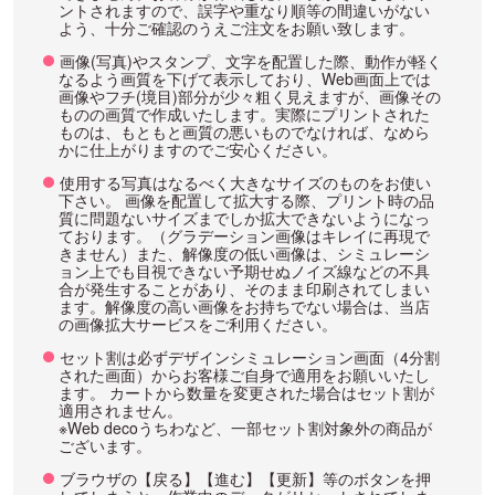
ントされますので、誤字や重なり順等の間違いがない
よう、十分ご確認のうえご注文をお願い致します。
画像(写真)やスタンプ、文字を配置した際、動作が軽く
なるよう画質を下げて表示しており、Web画面上では
画像やフチ(境目)部分が少々粗く見えますが、画像その
ものの画質で作成いたします。実際にプリントされた
ものは、もともと画質の悪いものでなければ、なめら
かに仕上がりますのでご安心ください。
使用する写真はなるべく大きなサイズのものをお使い
下さい。 画像を配置して拡大する際、プリント時の品
質に問題ないサイズまでしか拡大できないようになっ
ております。（グラデーション画像はキレイに再現で
きません）また、解像度の低い画像は、シミュレーシ
ョン上でも目視できない予期せぬノイズ線などの不具
合が発生することがあり、そのまま印刷されてしまい
ます。解像度の高い画像をお持ちでない場合は、当店
の画像拡大サービスをご利用ください。
セット割は必ずデザインシミュレーション画面（4分割
された画面）からお客様ご自身で適用をお願いいたし
ます。 カートから数量を変更された場合はセット割が
適用されません。
※Web decoうちわなど、一部セット割対象外の商品が
ございます。
ブラウザの【戻る】【進む】【更新】等のボタンを押