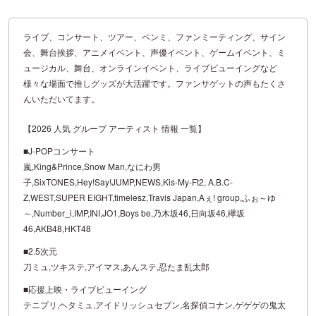
ライブ、コンサート、ツアー、ペンミ、ファンミーティング、サイン
会、舞台挨拶、アニメイベント、声優イベント、ゲームイベント、ミ
ュージカル、舞台、オンラインイベント、ライブビューイングなど
様々な場面で推しグッズが大活躍です。ファンサゲットの声もたくさ
んいただいてます。
【2026 人気 グループ アーティスト 情報 一覧】
■J-POPコンサート
嵐,King&Prince,Snow Man,なにわ男
子,SixTONES,Hey!Say!JUMP,NEWS,Kis-My-Ft2, A.B.C-
Z,WEST,SUPER EIGHT,timelesz,Travis Japan,Aぇ! group,ふぉ～ゆ
～,Number_i,IMP,INI,JO1,Boys be,乃木坂46,日向坂46,欅坂
46,AKB48,HKT48
■2.5次元
刀ミュ,ツキステ,アイマス,あんステ,忍たま乱太郎
■応援上映・ライブビューイング
テニプリ,ヘタミュ,アイドリッシュセブン,名探偵コナン,ゲゲゲの鬼太