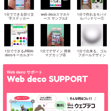
1分でできる切り文
web decoスマホケ
1分で作れるモバイ
字ステッカー
ース サンプル2
ルバッテリー①
1分でできる♪Web
1分でデザイン 簡単
1分で出来る、ゴル
decoキーホルダー
マグカップ④
フボールデザイン
Web deco サポート
Web deco SUPPORT