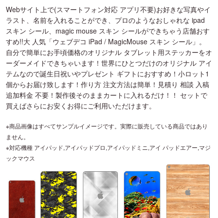
Webサイト上で(スマートフォン対応 アプリ不要)お好きな写真やイ
ラスト、名前を入れることができ、プロのようなおしゃれな ipad
スキン シール、magic mouse スキン シールができちゃう店舗おす
すめ!!大 人気「ウェブデコ iPad / MagicMouse スキン シール」。
自分で簡単にお手頃価格のオリジナル タブレット用ステッカーをオ
ーダーメイドできちゃいます！世界にひとつだけのオリジナル アイ
テムなので誕生日祝いやプレゼント ギフトにおすすめ！小ロット1
個からお届け致します！作り方 注文方法は簡単！見積り 相談 入稿
追加料金 不要！製作後そのままカートに入れるだけ！！ セットで
買えばさらにお安くお得にご利用いただけます。
※商品画像はすべてサンプルイメージです。実際に販売している商品ではあり
ません。
※対応機種 アイパッド,アイパッドプロ,アイパッドミニ,アイ パッドエアー,マジ
ックマウス