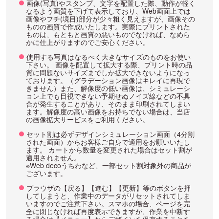
画像(写真)やスタンプ、文字を配置した際、動作が軽く
なるよう画質を下げて表示しており、Web画面上では
画像やフチ(境目)部分が少々粗く見えますが、画像その
ものの画質で作成いたします。実際にプリントされた
ものは、もともと画質の悪いものでなければ、なめら
かに仕上がりますのでご安心ください。
使用する写真はなるべく大きなサイズのものをお使い
下さい。 画像を配置して拡大する際、プリント時の品
質に問題ないサイズまでしか拡大できないようになっ
ております。（グラデーション画像はキレイに再現で
きません）また、解像度の低い画像は、シミュレーシ
ョン上でも目視できない予期せぬノイズ線などの不具
合が発生することがあり、そのまま印刷されてしまい
ます。解像度の高い画像をお持ちでない場合は、当店
の画像拡大サービスをご利用ください。
セット割は必ずデザインシミュレーション画面（4分割
された画面）からお客様ご自身で適用をお願いいたし
ます。 カートから数量を変更された場合はセット割が
適用されません。
※Web decoうちわなど、一部セット割対象外の商品が
ございます。
ブラウザの【戻る】【進む】【更新】等のボタンを押
してしまうと、作業中のデータがリセットされてしま
いますのでご注意下さい。スマホの場合、ページを完
全に閉じなければ再度表示できますが、作業を中断す