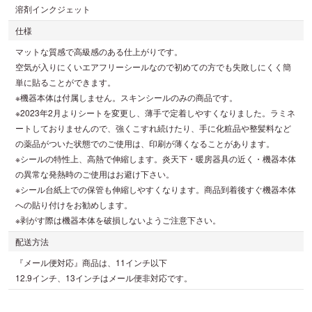
溶剤インクジェット
仕様
マットな質感で高級感のある仕上がりです。
空気が入りにくいエアフリーシールなので初めての方でも失敗しにくく簡
単に貼ることができます。
※機器本体は付属しません。スキンシールのみの商品です。
※2023年2月よりシートを変更し、薄手で定着しやすくなりました。ラミネ
ートしておりませんので、強くこすれ続けたり、手に化粧品や整髪料など
の薬品がついた状態でのご使用は、印刷が薄くなることがあります。
※シールの特性上、高熱で伸縮します。炎天下・暖房器具の近く・機器本体
の異常な発熱時のご使用はお避け下さい。
※シール台紙上での保管も伸縮しやすくなります。商品到着後すぐ機器本体
への貼り付けをお勧めします。
※剥がす際は機器本体を破損しないようご注意下さい。
配送方法
『メール便対応』商品は、11インチ以下
12.9インチ、13インチはメール便非対応です。