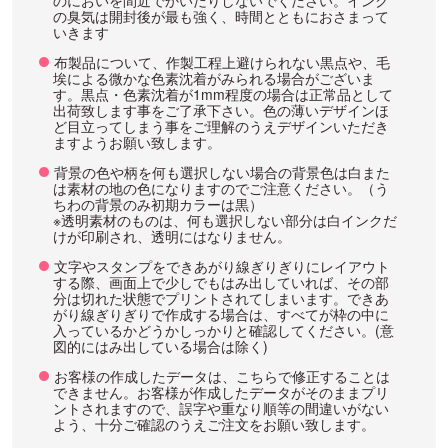
のにおいを間近でかいだりしないでください。インク
の臭気は開封後が最も強く、時間とともにおさまって
いきます
布製品について、作製工程上避けられない黒点や、毛
埃による微かな色素沈着がみられる場合がございま
す。黒点・色素沈着が1mm程度の場合は正常品として
出荷致します事をご了承下さい。色の薄いデザインほ
ど目立ってしまう事をご理解のうえデザインいただき
ますようお願い致します。
背景の色や柄を何も選択しない場合の背景色は白また
は素材の地の色になりますのでご注意ください。（う
ちわの背景のみ初期カラーは黒）
※透明素材のものは、何も選択しない部分は白インクだ
けが印刷され、透明にはなりません。
文字やスタンプをできあがり線ぎりぎりにレイアウト
する際、画面上で少しでもはみ出していれば、その部
分は切れた状態でプリントされてしまいます。できあ
がり線ぎりぎりで作成する場合は、すべてが枠の中に
入っているかどうかしっかりと確認してください。(意
図的にはみ出している場合は除く)
お客様の作成したデータは、こちらで修正することは
できません。お客様が作成したデータがそのままプリ
ントされますので、誤字や重なり順等の間違いがない
よう、十分ご確認のうえご注文をお願い致します。