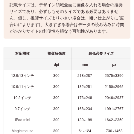
記載サイズは、デザイン領域全面に画像を入れる場合の推奨
サイズであり、必ずしもそのサイズである必要はありませ
ん。但し、推奨サイズより小さい場合は、粗い仕上がりに(度
合いによります)、大きすぎる場合はデータの読み込みに時間
がかかりサイトの利便性を損なう可能性があります。
対応機種
推奨解像度
最低必要サイズ
dpi
mm
px
12.9/13インチ
300
218×287
2575×3390
10.9/11インチ
300
182×251
2150×2965
10.2インチ
300
173×248
2046×2937
9.7インチ
300
168×234
1991×2767
iPad mini
300
139×199
1642×2350
Magic mouse
300
61×124
730×1468