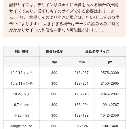
記載サイズは、デザイン領域全面に画像を入れる場合の推奨
サイズであり、必ずしもそのサイズである必要はありませ
ん。但し、推奨サイズより小さい場合は、粗い仕上がりに(度
合いによります)、大きすぎる場合はデータの読み込みに時間
がかかりサイトの利便性を損なう可能性があります。
対応機種
推奨解像度
最低必要サイズ
dpi
mm
px
12.9/13インチ
300
218×287
2575×3390
10.9/11インチ
300
182×251
2150×2965
10.2インチ
300
173×248
2046×2937
9.7インチ
300
168×234
1991×2767
iPad mini
300
139×199
1642×2350
Magic mouse
300
61×124
730×1468