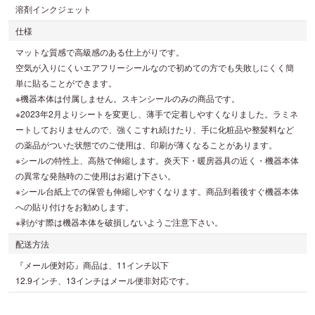
溶剤インクジェット
仕様
マットな質感で高級感のある仕上がりです。
空気が入りにくいエアフリーシールなので初めての方でも失敗しにくく簡
単に貼ることができます。
※機器本体は付属しません。スキンシールのみの商品です。
※2023年2月よりシートを変更し、薄手で定着しやすくなりました。ラミネ
ートしておりませんので、強くこすれ続けたり、手に化粧品や整髪料など
の薬品がついた状態でのご使用は、印刷が薄くなることがあります。
※シールの特性上、高熱で伸縮します。炎天下・暖房器具の近く・機器本体
の異常な発熱時のご使用はお避け下さい。
※シール台紙上での保管も伸縮しやすくなります。商品到着後すぐ機器本体
への貼り付けをお勧めします。
※剥がす際は機器本体を破損しないようご注意下さい。
配送方法
『メール便対応』商品は、11インチ以下
12.9インチ、13インチはメール便非対応です。