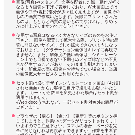
画像(写真)やスタンプ、文字を配置した際、動作が軽く
なるよう画質を下げて表示しており、Web画面上では
画像やフチ(境目)部分が少々粗く見えますが、画像その
ものの画質で作成いたします。実際にプリントされた
ものは、もともと画質の悪いものでなければ、なめら
かに仕上がりますのでご安心ください。
使用する写真はなるべく大きなサイズのものをお使い
下さい。 画像を配置して拡大する際、プリント時の品
質に問題ないサイズまでしか拡大できないようになっ
ております。（グラデーション画像はキレイに再現で
きません）また、解像度の低い画像は、シミュレーシ
ョン上でも目視できない予期せぬノイズ線などの不具
合が発生することがあり、そのまま印刷されてしまい
ます。解像度の高い画像をお持ちでない場合は、当店
の画像拡大サービスをご利用ください。
セット割は必ずデザインシミュレーション画面（4分割
された画面）からお客様ご自身で適用をお願いいたし
ます。 カートから数量を変更された場合はセット割が
適用されません。
※Web decoうちわなど、一部セット割対象外の商品が
ございます。
ブラウザの【戻る】【進む】【更新】等のボタンを押
してしまうと、作業中のデータがリセットされてしま
いますのでご注意下さい。スマホの場合、ページを完
全に閉じなければ再度表示できますが、作業を中断す