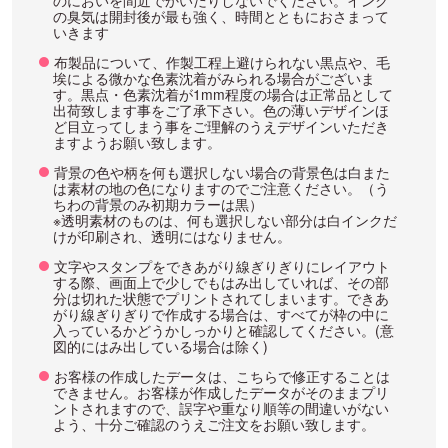
のにおいを間近でかいだりしないでください。インク
の臭気は開封後が最も強く、時間とともにおさまって
いきます
布製品について、作製工程上避けられない黒点や、毛
埃による微かな色素沈着がみられる場合がございま
す。黒点・色素沈着が1mm程度の場合は正常品として
出荷致します事をご了承下さい。色の薄いデザインほ
ど目立ってしまう事をご理解のうえデザインいただき
ますようお願い致します。
背景の色や柄を何も選択しない場合の背景色は白また
は素材の地の色になりますのでご注意ください。（う
ちわの背景のみ初期カラーは黒）
※透明素材のものは、何も選択しない部分は白インクだ
けが印刷され、透明にはなりません。
文字やスタンプをできあがり線ぎりぎりにレイアウト
する際、画面上で少しでもはみ出していれば、その部
分は切れた状態でプリントされてしまいます。できあ
がり線ぎりぎりで作成する場合は、すべてが枠の中に
入っているかどうかしっかりと確認してください。(意
図的にはみ出している場合は除く)
お客様の作成したデータは、こちらで修正することは
できません。お客様が作成したデータがそのままプリ
ントされますので、誤字や重なり順等の間違いがない
よう、十分ご確認のうえご注文をお願い致します。