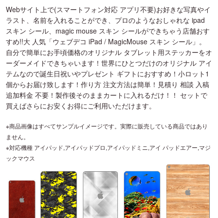
Webサイト上で(スマートフォン対応 アプリ不要)お好きな写真やイ
ラスト、名前を入れることができ、プロのようなおしゃれな ipad
スキン シール、magic mouse スキン シールができちゃう店舗おす
すめ!!大 人気「ウェブデコ iPad / MagicMouse スキン シール」。
自分で簡単にお手頃価格のオリジナル タブレット用ステッカーをオ
ーダーメイドできちゃいます！世界にひとつだけのオリジナル アイ
テムなので誕生日祝いやプレゼント ギフトにおすすめ！小ロット1
個からお届け致します！作り方 注文方法は簡単！見積り 相談 入稿
追加料金 不要！製作後そのままカートに入れるだけ！！ セットで
買えばさらにお安くお得にご利用いただけます。
※商品画像はすべてサンプルイメージです。実際に販売している商品ではあり
ません。
※対応機種 アイパッド,アイパッドプロ,アイパッドミニ,アイ パッドエアー,マジ
ックマウス