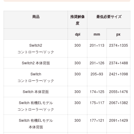
商品
推奨解像
最低必要サイズ
度
dpi
mm
px
Switch2
300
201×113
2374×1335
コントローラー/ドック
Switch2 本体背面
300
201×126
2374×1488
Switch
300
205×93
2421×1098
コントローラー/ドック
Switch 本体背面
300
174×125
2055×1476
Switch 有機ELモデル
300
175×117
2067×1382
コントローラー/ドック
Switch 有機ELモデル
300
177×121
2091×1429
本体背面