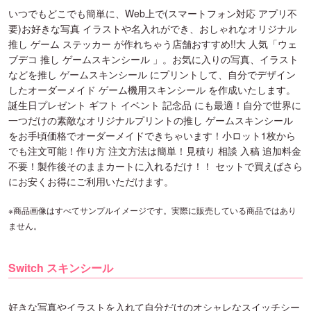
いつでもどこでも簡単に、Web上で(スマートフォン対応 アプリ不
要)お好きな写真 イラストや名入れができ、おしゃれなオリジナル
推し ゲーム ステッカー が作れちゃう店舗おすすめ!!大 人気「ウェ
ブデコ 推し ゲームスキンシール 」。お気に入りの写真、イラスト
などを推し ゲームスキンシール にプリントして、自分でデザイン
したオーダーメイド ゲーム機用スキンシール を作成いたします。
誕生日プレゼント ギフト イベント 記念品 にも最適！自分で世界に
一つだけの素敵なオリジナルプリントの推し ゲームスキンシール
をお手頃価格でオーダーメイドできちゃいます！小ロット1枚から
でも注文可能！作り方 注文方法は簡単！見積り 相談 入稿 追加料金
不要！製作後そのままカートに入れるだけ！！ セットで買えばさら
にお安くお得にご利用いただけます。
※商品画像はすべてサンプルイメージです。実際に販売している商品ではあり
ません。
Switch スキンシール
好きな写真やイラストを入れて自分だけのオシャレなスイッチシー