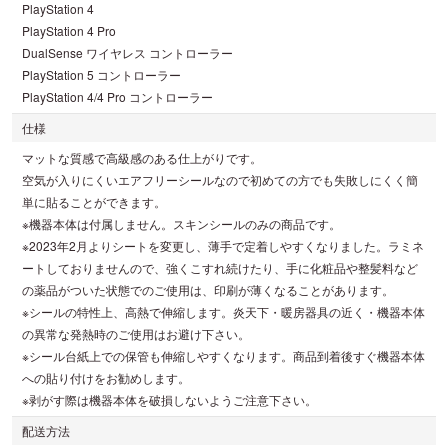
PlayStation 4
PlayStation 4 Pro
DualSense ワイヤレス コントローラー
PlayStation 5 コントローラー
PlayStation 4/4 Pro コントローラー
仕様
マットな質感で高級感のある仕上がりです。
空気が入りにくいエアフリーシールなので初めての方でも失敗しにくく簡
単に貼ることができます。
※機器本体は付属しません。スキンシールのみの商品です。
※2023年2月よりシートを変更し、薄手で定着しやすくなりました。ラミネ
ートしておりませんので、強くこすれ続けたり、手に化粧品や整髪料など
の薬品がついた状態でのご使用は、印刷が薄くなることがあります。
※シールの特性上、高熱で伸縮します。炎天下・暖房器具の近く・機器本体
の異常な発熱時のご使用はお避け下さい。
※シール台紙上での保管も伸縮しやすくなります。商品到着後すぐ機器本体
への貼り付けをお勧めします。
※剥がす際は機器本体を破損しないようご注意下さい。
配送方法