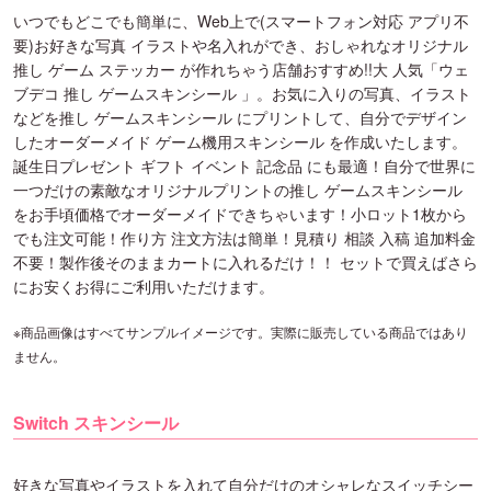
いつでもどこでも簡単に、Web上で(スマートフォン対応 アプリ不
要)お好きな写真 イラストや名入れができ、おしゃれなオリジナル
推し ゲーム ステッカー が作れちゃう店舗おすすめ!!大 人気「ウェ
ブデコ 推し ゲームスキンシール 」。お気に入りの写真、イラスト
などを推し ゲームスキンシール にプリントして、自分でデザイン
したオーダーメイド ゲーム機用スキンシール を作成いたします。
誕生日プレゼント ギフト イベント 記念品 にも最適！自分で世界に
一つだけの素敵なオリジナルプリントの推し ゲームスキンシール
をお手頃価格でオーダーメイドできちゃいます！小ロット1枚から
でも注文可能！作り方 注文方法は簡単！見積り 相談 入稿 追加料金
不要！製作後そのままカートに入れるだけ！！ セットで買えばさら
にお安くお得にご利用いただけます。
※商品画像はすべてサンプルイメージです。実際に販売している商品ではあり
ません。
Switch スキンシール
好きな写真やイラストを入れて自分だけのオシャレなスイッチシー