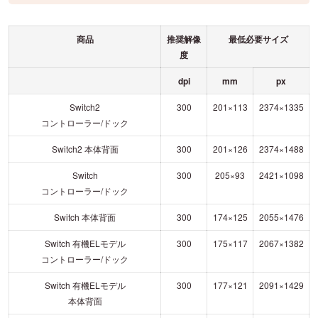
商品
推奨解像
最低必要サイズ
度
dpi
mm
px
Switch2
300
201×113
2374×1335
コントローラー/ドック
Switch2 本体背面
300
201×126
2374×1488
Switch
300
205×93
2421×1098
コントローラー/ドック
Switch 本体背面
300
174×125
2055×1476
Switch 有機ELモデル
300
175×117
2067×1382
コントローラー/ドック
Switch 有機ELモデル
300
177×121
2091×1429
本体背面