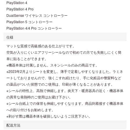
PlayStation 4
PlayStation 4 Pro
DualSense ワイヤレス コントローラー
PlayStation 5 コントローラー
PlayStation 4/4 Pro コントローラー
仕様
マットな質感で高級感のある仕上がりです。
空気が入りにくいエアフリーシールなので初めての方でも失敗しにくく簡
単に貼ることができます。
※機器本体は付属しません。スキンシールのみの商品です。
※2023年2月よりシートを変更し、薄手で定着しやすくなりました。ラミネ
ートしておりませんので、強くこすれ続けたり、手に化粧品や整髪料など
の薬品がついた状態でのご使用は、印刷が薄くなることがあります。
※シールの特性上、高熱で伸縮します。炎天下・暖房器具の近く・機器本体
の異常な発熱時のご使用はお避け下さい。
※シール台紙上での保管も伸縮しやすくなります。商品到着後すぐ機器本体
への貼り付けをお勧めします。
※剥がす際は機器本体を破損しないようご注意下さい。
配送方法