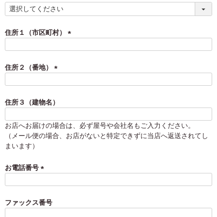
)
(
必
須
住所１（市区町村）
)
(
必
須
住所２（番地）
)
(
必
須
住所３（建物名）
)
お店へお届けの場合は、必ず屋号や会社名もご入力ください。
（メール便の場合、お店がないと特定できずに当店へ返送されてし
まいます）
お電話番号
(
必
須
ファックス番号
)