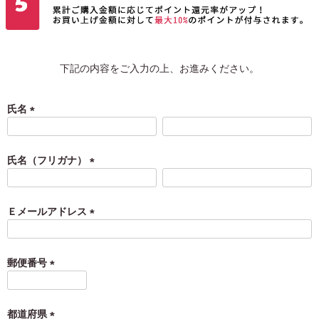
下記の内容をご入力の上、お進みください。
氏名
(
必
須
氏名（フリガナ）
)
(
必
須
Ｅメールアドレス
)
(
必
須
郵便番号
)
(
必
須
都道府県