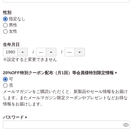
性別
指定なし
男性
女性
生年月日
※設定すると変更できません
20%OFF特別クーポン配布（月1回）等会員様特別限定情報
可
(
否
必
メールマガジンをご購読いただくと、新製品やセール情報をお届け
須
します。またメールマガジン限定クーポンやプレゼントなどお得な
)
情報をお届けします。
パスワード
(
必