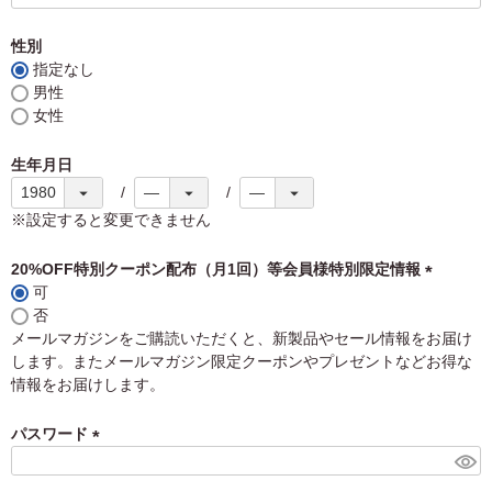
性別
指定なし
男性
女性
生年月日
※設定すると変更できません
20%OFF特別クーポン配布（月1回）等会員様特別限定情報
可
(
否
必
メールマガジンをご購読いただくと、新製品やセール情報をお届け
須
します。またメールマガジン限定クーポンやプレゼントなどお得な
)
情報をお届けします。
パスワード
(
必