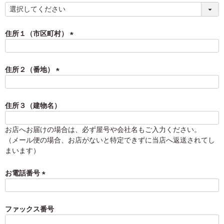
)
(
必
須
住所１（市区町村）
)
(
必
須
住所２（番地）
)
(
必
須
住所３（建物名）
)
お店へお届けの場合は、必ず屋号や会社名もご入力ください。
（メール便の場合、お店がないと特定できずに当店へ返送されてし
まいます）
お電話番号
(
必
須
ファックス番号
)