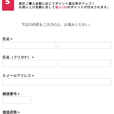
下記の内容をご入力の上、お進みください。
氏名
(
必
須
氏名（フリガナ）
)
(
必
須
Ｅメールアドレス
)
(
必
須
郵便番号
)
(
必
須
都道府県