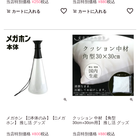
当店特別価格
250
税込
当店特別価格
880
税込
¥
¥
カートに入れる
カートに入れる
メガホン 【□本体のみ】【□メガ
クッション 中材 【角型
ホン】 推し活 グッズ
30cm×30cm用】 推し活 グッズ
当店特別価格
800
税込
当店特別価格
880
税込
¥
¥