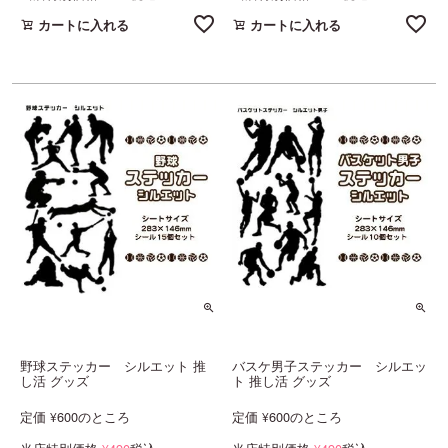
カートに入れる
カートに入れる
野球ステッカー シルエット 推
バスケ男子ステッカー シルエッ
し活 グッズ
ト 推し活 グッズ
定価
600
のところ
定価
600
のところ
¥
¥