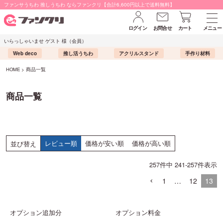
ファンサうちわ 推しうちわ ならファンクリ【合計6,600円以上で送料無料】
ログイン
お問合せ
カート
メニュー
いらっしゃいませ ゲスト 様（会員）
Web deco
推し活うちわ
アクリルスタンド
手作り材料
HOME
商品一覧
商品一覧
レビュー順
価格が安い順
価格が高い順
並び替え
257
件中
241
-
257
件表示
1
…
12
13
オプション追加分
オプション料金