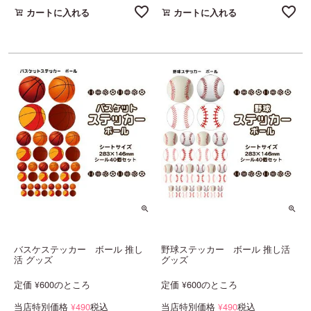
カートに入れる
カートに入れる
バスケステッカー ボール 推し
野球ステッカー ボール 推し活
活 グッズ
グッズ
定価
600
のところ
定価
600
のところ
¥
¥
当店特別価格
490
税込
当店特別価格
490
税込
¥
¥