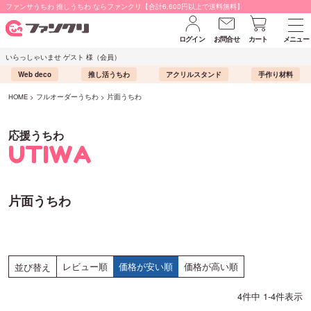
ファンサうちわ 推しうちわ ならファンクリ【合計6,600円以上で送料無料】
ログイン
お問合せ
カート
メニュー
いらっしゃいませ ゲスト 様（会員）
Web deco
推し活うちわ
アクリルスタンド
手作り材料
HOME
フルオーダーうちわ
片面うちわ
応援うちわ
UTIWA
片面うちわ
レビュー順
価格が安い順
価格が高い順
並び替え
4
件中
1
-
4
件表示