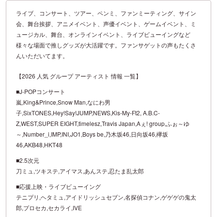
ライブ、コンサート、ツアー、ペンミ、ファンミーティング、サイン
会、舞台挨拶、アニメイベント、声優イベント、ゲームイベント、ミ
ュージカル、舞台、オンラインイベント、ライブビューイングなど
様々な場面で推しグッズが大活躍です。ファンサゲットの声もたくさ
んいただいてます。
【2026 人気 グループ アーティスト 情報 一覧】
■J-POPコンサート
嵐,King&Prince,Snow Man,なにわ男
子,SixTONES,Hey!Say!JUMP,NEWS,Kis-My-Ft2, A.B.C-
Z,WEST,SUPER EIGHT,timelesz,Travis Japan,Aぇ! group,ふぉ～ゆ
～,Number_i,IMP,INI,JO1,Boys be,乃木坂46,日向坂46,欅坂
46,AKB48,HKT48
■2.5次元
刀ミュ,ツキステ,アイマス,あんステ,忍たま乱太郎
■応援上映・ライブビューイング
テニプリ,ヘタミュ,アイドリッシュセブン,名探偵コナン,ゲゲゲの鬼太
郎,プロセカ,セカライ,IVE