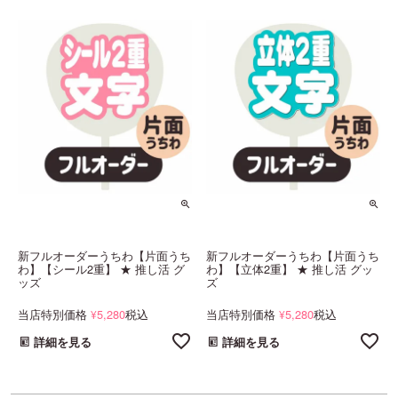
新フルオーダーうちわ【片面うち
新フルオーダーうちわ【片面うち
わ】【シール2重】 ★ 推し活 グ
わ】【立体2重】 ★ 推し活 グッ
ッズ
ズ
当店特別価格
5,280
税込
当店特別価格
5,280
税込
¥
¥
詳細を見る
詳細を見る