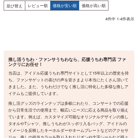
レビュー順
価格が安い順
価格が高い順
並び替え
4
件中
1
-
4
件表示
推し活うちわ・ファンサうちわなら、応援うちわ専門店 ファ
ンクリにお任せ！
当店は、アイドル応援うちわ専門サイトとして15年以上の歴史を持
ち、ファンサゲットの喜びの声を皆さまより本当にたくさん頂いて
きました。また、うちわだけでなく推し活に特化した多様な推しア
イテムもご提供しています。
推し活グッズのラインナップは多岐にわたり、コンサートでの応援
から日常生活での使用まで、幅広いニーズに応える商品を取り揃え
ています。例えば、カスタマイズ可能なオリジナルデザインの推し
タオルやTシャツ、推しうちわがスッポリ入るバッグ、アイドルの
イメージを反映したキーホルダーやネームプレートなどのアクセサ
リー、推しの担当カラーを取り入れたリボンや文字シールなど様々