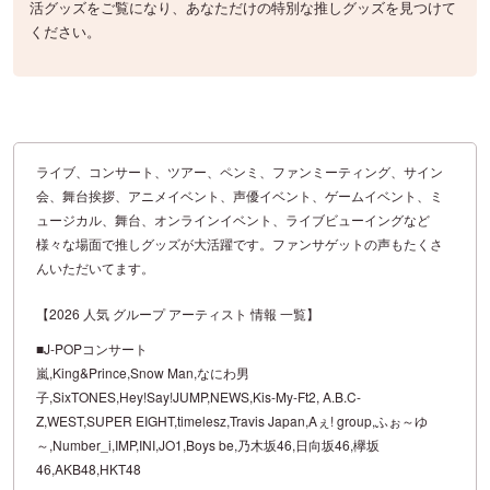
活グッズをご覧になり、あなただけの特別な推しグッズを見つけて
ください。
ライブ、コンサート、ツアー、ペンミ、ファンミーティング、サイン
会、舞台挨拶、アニメイベント、声優イベント、ゲームイベント、ミ
ュージカル、舞台、オンラインイベント、ライブビューイングなど
様々な場面で推しグッズが大活躍です。ファンサゲットの声もたくさ
んいただいてます。
【2026 人気 グループ アーティスト 情報 一覧】
■J-POPコンサート
嵐,King&Prince,Snow Man,なにわ男
子,SixTONES,Hey!Say!JUMP,NEWS,Kis-My-Ft2, A.B.C-
Z,WEST,SUPER EIGHT,timelesz,Travis Japan,Aぇ! group,ふぉ～ゆ
～,Number_i,IMP,INI,JO1,Boys be,乃木坂46,日向坂46,欅坂
46,AKB48,HKT48