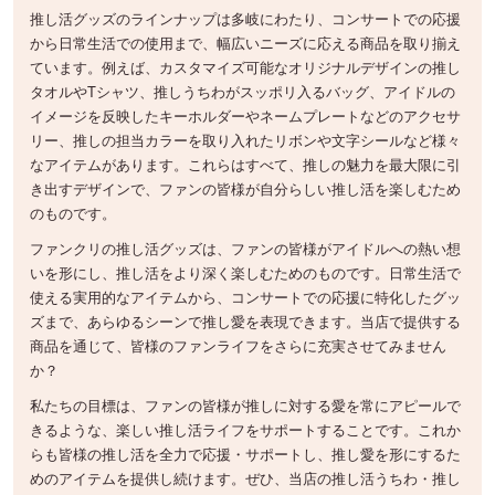
推し活グッズのラインナップは多岐にわたり、コンサートでの応援
から日常生活での使用まで、幅広いニーズに応える商品を取り揃え
ています。例えば、カスタマイズ可能なオリジナルデザインの推し
タオルやTシャツ、推しうちわがスッポリ入るバッグ、アイドルの
イメージを反映したキーホルダーやネームプレートなどのアクセサ
リー、推しの担当カラーを取り入れたリボンや文字シールなど様々
なアイテムがあります。これらはすべて、推しの魅力を最大限に引
き出すデザインで、ファンの皆様が自分らしい推し活を楽しむため
のものです。
ファンクリの推し活グッズは、ファンの皆様がアイドルへの熱い想
いを形にし、推し活をより深く楽しむためのものです。日常生活で
使える実用的なアイテムから、コンサートでの応援に特化したグッ
ズまで、あらゆるシーンで推し愛を表現できます。当店で提供する
商品を通じて、皆様のファンライフをさらに充実させてみません
か？
私たちの目標は、ファンの皆様が推しに対する愛を常にアピールで
きるような、楽しい推し活ライフをサポートすることです。これか
らも皆様の推し活を全力で応援・サポートし、推し愛を形にするた
めのアイテムを提供し続けます。ぜひ、当店の推し活うちわ・推し