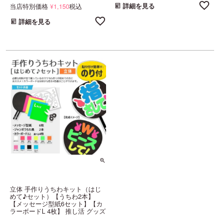
当店特別価格
1,150
税込
詳細を見る
¥
詳細を見る
立体 手作りうちわキット（はじ
めて♪セット）【うちわ2本】
【メッセージ型紙6セット】【カ
ラーボードL 4枚】 推し活 グッズ