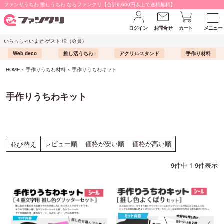
ファンサうちわ 推しうちわ ならファンクリ【合計6,600円以上で送料無料】
ログイン
お問合せ
カート
メニュー
いらっしゃいませ ゲスト 様（会員）
Web deco
推し活うちわ
アクリルスタンド
手作り材料
HOME
手作りうちわ材料
手作りうちわキット
手作りうちわキット
レビュー順
価格が安い順
価格が高い順
並び替え
9
件中
1
-
9
件表示