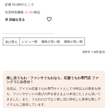
定価
3,260
のところ
¥
当店特別価格
2,480
税込
¥
詳細を見る
レビュー順
価格が安い順
価格が高い順
並び替え
9
件中
1
-
9
件表示
推し活うちわ・ファンサうちわなら、応援うちわ専門店 ファ
ンクリにお任せ！
当店は、アイドル応援うちわ専門サイトとして15年以上の歴史を持
ち、ファンサゲットの喜びの声を皆さまより本当にたくさん頂いて
きました。また、うちわだけでなく推し活に特化した多様な推しア
イテムもご提供しています。