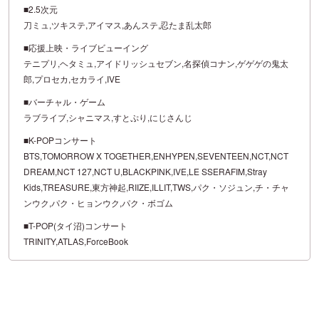
■2.5次元
刀ミュ,ツキステ,アイマス,あんステ,忍たま乱太郎
■応援上映・ライブビューイング
テニプリ,ヘタミュ,アイドリッシュセブン,名探偵コナン,ゲゲゲの鬼太
郎,プロセカ,セカライ,IVE
■バーチャル・ゲーム
ラブライブ,シャニマス,すとぷり,にじさんじ
■K-POPコンサート
BTS,TOMORROW X TOGETHER,ENHYPEN,SEVENTEEN,NCT,NCT
DREAM,NCT 127,NCT U,BLACKPINK,IVE,LE SSERAFIM,Stray
Kids,TREASURE,東方神起,RIIZE,ILLIT,TWS,パク・ソジュン,チ・チャ
ンウク,パク・ヒョンウク,パク・ボゴム
■T-POP(タイ沼)コンサート
TRINITY,ATLAS,ForceBook