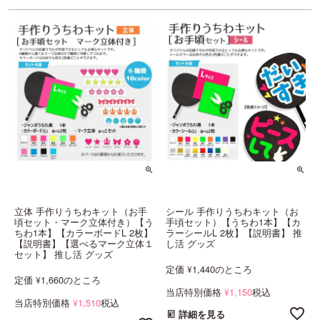
立体 手作りうちわキット（お手
シール 手作りうちわキット（お
頃セット・マーク立体付き）【う
手頃セット）【うちわ1本】【カ
ちわ1本】【カラーボードL 2枚】
ラーシールL 2枚】【説明書】 推
【説明書】【選べるマーク立体１
し活 グッズ
セット】 推し活 グッズ
定価
1,440
のところ
¥
定価
1,660
のところ
¥
当店特別価格
1,150
税込
¥
当店特別価格
1,510
税込
¥
詳細を見る