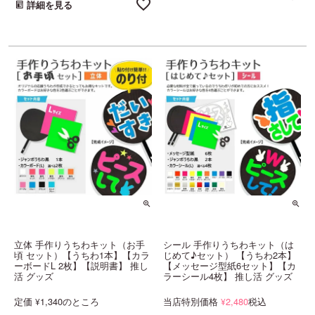
詳細を見る
立体 手作りうちわキット（お手
シール 手作りうちわキット（は
頃 セット）【うちわ1本】【カラ
じめて♪セット） 【うちわ2本】
ーボードL 2枚】【説明書】 推し
【メッセージ型紙6セット】【カ
活 グッズ
ラーシール4枚】 推し活 グッズ
定価
1,340
のところ
当店特別価格
2,480
税込
¥
¥