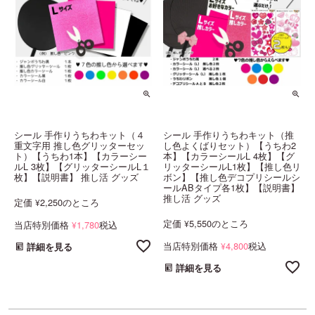
シール 手作りうちわキット（４
シール 手作りうちわキット（推
重文字用 推し色グリッターセッ
し色よくばりセット）【うちわ2
ト）【うちわ1本】【カラーシー
本】【カラーシールL 4枚】【グ
ルL 3枚】【グリッターシールL１
リッターシールL1枚】【推し色リ
枚】【説明書】 推し活 グッズ
ボン】【推し色デコプリシールシ
ールABタイプ各1枚】【説明書】
推し活 グッズ
定価
2,250
のところ
¥
定価
5,550
のところ
¥
当店特別価格
1,780
税込
¥
当店特別価格
4,800
税込
¥
詳細を見る
詳細を見る