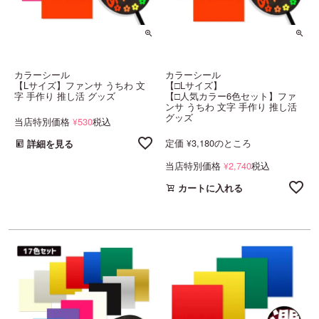
カラーシール
カラーシール
【Lサイズ】ファンサ うちわ 文
【□Lサイズ】
字 手作り 推し活 グッズ
【□人気カラー6色セット】ファ
ンサ うちわ 文字 手作り 推し活
グッズ
当店特別価格
530
税込
¥
定価
3,180
のところ
¥
詳細を見る
当店特別価格
2,740
税込
¥
カートに入れる