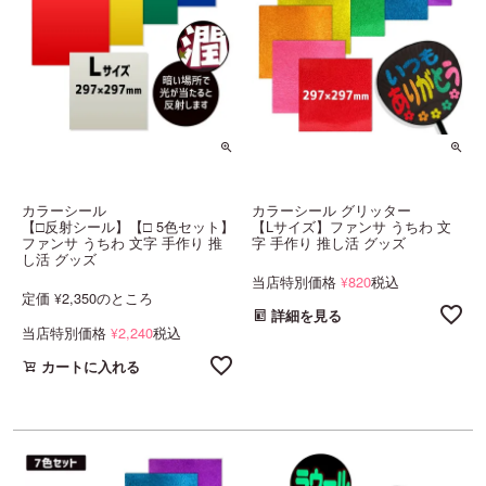
カラーシール
カラーシール グリッター
【□反射シール】【□ 5色セット】
【Lサイズ】ファンサ うちわ 文
ファンサ うちわ 文字 手作り 推
字 手作り 推し活 グッズ
し活 グッズ
当店特別価格
820
税込
¥
定価
2,350
のところ
¥
詳細を見る
当店特別価格
2,240
税込
¥
カートに入れる