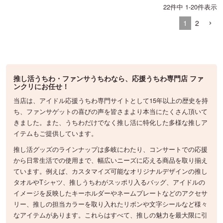
22
件中
1
-
20
件表示
1
2
推し活うちわ・ファンサうちわなら、応援うちわ専門店 ファ
ンクリにお任せ！
当店は、アイドル応援うちわ専門サイトとして15年以上の歴史を持
ち、ファンサゲットの喜びの声を皆さまより本当にたくさん頂いて
きました。また、うちわだけでなく推し活に特化した多様な推しア
イテムもご提供しています。
推し活グッズのラインナップは多岐にわたり、コンサートでの応援
から日常生活での使用まで、幅広いニーズに応える商品を取り揃え
ています。例えば、カスタマイズ可能なオリジナルデザインの推し
タオルやTシャツ、推しうちわがスッポリ入るバッグ、アイドルの
イメージを反映したキーホルダーやネームプレートなどのアクセサ
リー、推しの担当カラーを取り入れたリボンや文字シールなど様々
なアイテムがあります。これらはすべて、推しの魅力を最大限に引