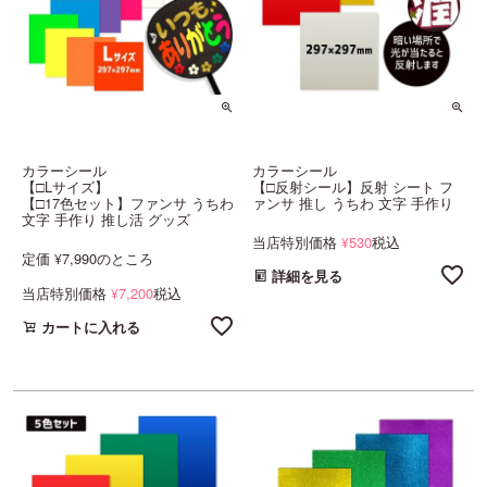
カラーシール
カラーシール
【□Lサイズ】
【□反射シール】反射 シート フ
【□17色セット】ファンサ うちわ
ァンサ 推し うちわ 文字 手作り
文字 手作り 推し活 グッズ
当店特別価格
530
税込
¥
定価
7,990
のところ
¥
詳細を見る
当店特別価格
7,200
税込
¥
カートに入れる