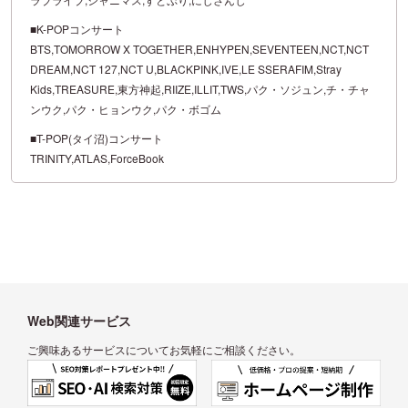
■K-POPコンサート
BTS,TOMORROW X TOGETHER,ENHYPEN,SEVENTEEN,NCT,NCT
DREAM,NCT 127,NCT U,BLACKPINK,IVE,LE SSERAFIM,Stray
Kids,TREASURE,東方神起,RIIZE,ILLIT,TWS,パク・ソジュン,チ・チャ
ンウク,パク・ヒョンウク,パク・ボゴム
■T-POP(タイ沼)コンサート
TRINITY,ATLAS,ForceBook
Web関連サービス
ご興味あるサービスについてお気軽にご相談ください。