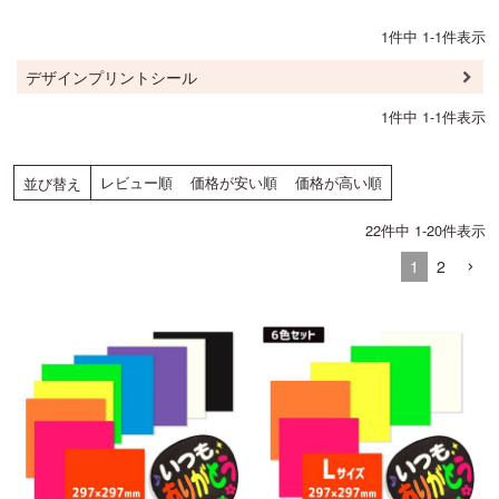
1
件中
1
-
1
件表示
デザインプリントシール
1
件中
1
-
1
件表示
レビュー順
価格が安い順
価格が高い順
並び替え
22
件中
1
-
20
件表示
1
2