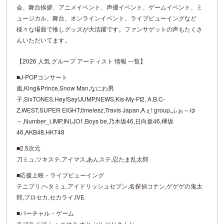
会、舞台挨拶、アニメイベント、声優イベント、ゲームイベント、ミ
ュージカル、舞台、オンラインイベント、ライブビューイングなど
様々な場面で推しグッズが大活躍です。ファンサゲットの声もたくさ
んいただいてます。
【2026 人気 グループ アーティスト 情報 一覧】
■J-POPコンサート
嵐,King&Prince,Snow Man,なにわ男
子,SixTONES,Hey!Say!JUMP,NEWS,Kis-My-Ft2, A.B.C-
Z,WEST,SUPER EIGHT,timelesz,Travis Japan,Aぇ! group,ふぉ～ゆ
～,Number_i,IMP,INI,JO1,Boys be,乃木坂46,日向坂46,欅坂
46,AKB48,HKT48
■2.5次元
刀ミュ,ツキステ,アイマス,あんステ,忍たま乱太郎
■応援上映・ライブビューイング
テニプリ,ヘタミュ,アイドリッシュセブン,名探偵コナン,ゲゲゲの鬼太
郎,プロセカ,セカライ,IVE
■バーチャル・ゲーム
ラブライブ,シャニマス,すとぷり,にじさんじ