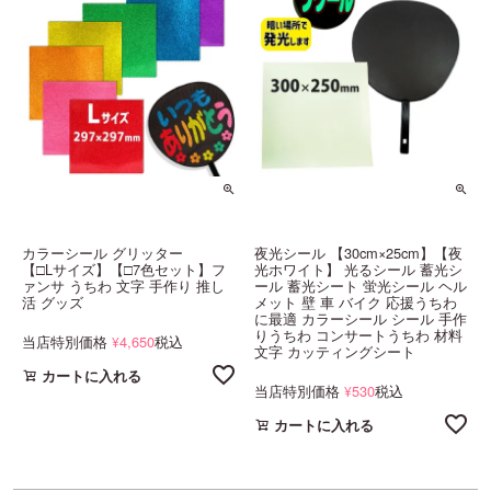
カラーシール グリッター
夜光シール 【30cm×25cm】【夜
【□Lサイズ】【□7色セット】フ
光ホワイト】 光るシール 蓄光シ
ァンサ うちわ 文字 手作り 推し
ール 蓄光シート 蛍光シール ヘル
活 グッズ
メット 壁 車 バイク 応援うちわ
に最適 カラーシール シール 手作
りうちわ コンサートうちわ 材料
当店特別価格
4,650
税込
¥
文字 カッティングシート
カートに入れる
当店特別価格
530
税込
¥
カートに入れる