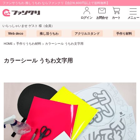
ファンサうちわ 推しうちわ ならファンクリ【合計6,600円以上で送料無料】
ログイン
お問合せ
カート
メニュー
いらっしゃいませ ゲスト 様（会員）
Web deco
推し活うちわ
アクリルスタンド
手作り材料
HOME
手作りうちわ材料
カラーシール うちわ文字用
カラーシール うちわ文字用