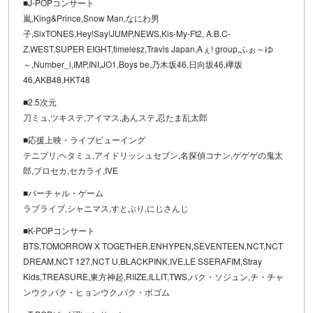
■J-POPコンサート
嵐,King&Prince,Snow Man,なにわ男
子,SixTONES,Hey!Say!JUMP,NEWS,Kis-My-Ft2, A.B.C-
Z,WEST,SUPER EIGHT,timelesz,Travis Japan,Aぇ! group,ふぉ～ゆ
～,Number_i,IMP,INI,JO1,Boys be,乃木坂46,日向坂46,欅坂
46,AKB48,HKT48
■2.5次元
刀ミュ,ツキステ,アイマス,あんステ,忍たま乱太郎
■応援上映・ライブビューイング
テニプリ,ヘタミュ,アイドリッシュセブン,名探偵コナン,ゲゲゲの鬼太
郎,プロセカ,セカライ,IVE
■バーチャル・ゲーム
ラブライブ,シャニマス,すとぷり,にじさんじ
■K-POPコンサート
BTS,TOMORROW X TOGETHER,ENHYPEN,SEVENTEEN,NCT,NCT
DREAM,NCT 127,NCT U,BLACKPINK,IVE,LE SSERAFIM,Stray
Kids,TREASURE,東方神起,RIIZE,ILLIT,TWS,パク・ソジュン,チ・チャ
ンウク,パク・ヒョンウク,パク・ボゴム