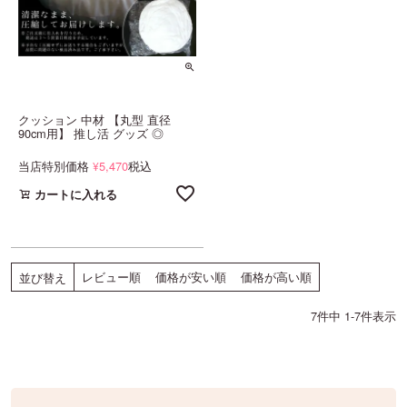
クッション 中材 【丸型 直径
90cm用】 推し活 グッズ ◎
当店特別価格
5,470
税込
¥
カートに入れる
レビュー順
価格が安い順
価格が高い順
並び替え
7
件中
1
-
7
件表示