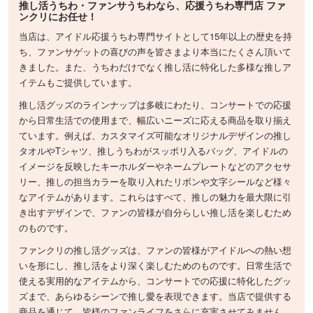
推し活うちわ・ファンサうちわなら、応援うちわ専門店 ファ
ンクリにお任せ！
当店は、アイドル応援うちわ専門サイトとして15年以上の歴史を持
ち、ファンサゲットの喜びの声を皆さまより本当にたくさん頂いて
きました。また、うちわだけでなく推し活に特化した多様な推しア
イテムもご提供しています。
推し活グッズのラインナップは多岐にわたり、コンサートでの応援
から日常生活での使用まで、幅広いニーズに応える商品を取り揃え
ています。例えば、カスタマイズ可能なオリジナルデザインの推し
タオルやTシャツ、推しうちわがスッポリ入るバッグ、アイドルの
イメージを反映したキーホルダーやネームプレートなどのアクセサ
リー、推しの担当カラーを取り入れたリボンや文字シールなど様々
なアイテムがあります。これらはすべて、推しの魅力を最大限に引
き出すデザインで、ファンの皆様が自分らしい推し活を楽しむため
のものです。
ファンクリの推し活グッズは、ファンの皆様がアイドルへの熱い想
いを形にし、推し活をより深く楽しむためのものです。日常生活で
使える実用的なアイテムから、コンサートでの応援に特化したグッ
ズまで、あらゆるシーンで推し愛を表現できます。当店で提供する
商品を通じて、皆様のファンライフをさらに充実させてみません