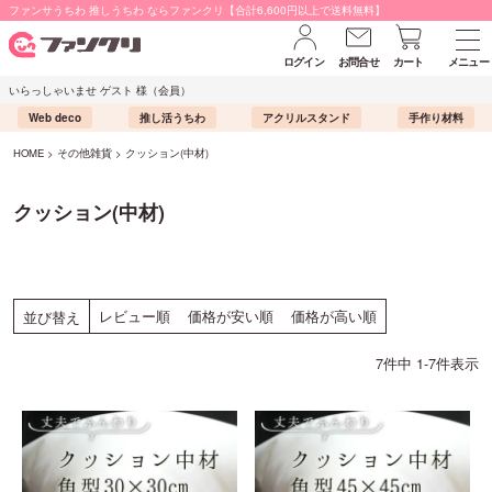
ファンサうちわ 推しうちわ ならファンクリ【合計6,600円以上で送料無料】
ログイン
お問合せ
カート
メニュー
いらっしゃいませ ゲスト 様（会員）
Web deco
推し活うちわ
アクリルスタンド
手作り材料
HOME
その他雑貨
クッション(中材)
クッション(中材)
レビュー順
価格が安い順
価格が高い順
並び替え
7
件中
1
-
7
件表示