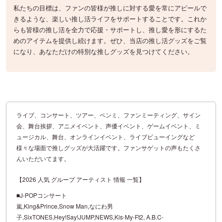
私たちの目標は、ファンの皆様が推しに対する愛を常にアピールで
きるような、楽しい推し活ライフをサポートすることです。これか
らも皆様の推し活を全力で応援・サポートし、推し愛を形にするた
めのアイテムを提供し続けます。ぜひ、当店の推し活グッズをご覧
になり、あなただけの特別な推しグッズを見つけてください。
ライブ、コンサート、ツアー、ペンミ、ファンミーティング、サイン
会、舞台挨拶、アニメイベント、声優イベント、ゲームイベント、ミ
ュージカル、舞台、オンラインイベント、ライブビューイングなど
様々な場面で推しグッズが大活躍です。ファンサゲットの声もたくさ
んいただいてます。
【2026 人気 グループ アーティスト 情報 一覧】
■J-POPコンサート
嵐,King&Prince,Snow Man,なにわ男
子,SixTONES,Hey!Say!JUMP,NEWS,Kis-My-Ft2, A.B.C-