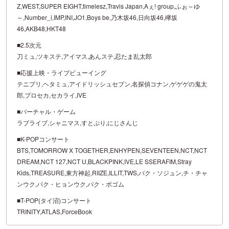
Z,WEST,SUPER EIGHT,timelesz,Travis Japan,Aぇ! group,ふぉ～ゆ
～,Number_i,IMP,INI,JO1,Boys be,乃木坂46,日向坂46,欅坂
46,AKB48,HKT48
■2.5次元
刀ミュ,ツキステ,アイマス,あんステ,忍たま乱太郎
■応援上映・ライブビューイング
テニプリ,ヘタミュ,アイドリッシュセブン,名探偵コナン,ゲゲゲの鬼太
郎,プロセカ,セカライ,IVE
■バーチャル・ゲーム
ラブライブ,シャニマス,すとぷり,にじさんじ
■K-POPコンサート
BTS,TOMORROW X TOGETHER,ENHYPEN,SEVENTEEN,NCT,NCT
DREAM,NCT 127,NCT U,BLACKPINK,IVE,LE SSERAFIM,Stray
Kids,TREASURE,東方神起,RIIZE,ILLIT,TWS,パク・ソジュン,チ・チャ
ンウク,パク・ヒョンウク,パク・ボゴム
■T-POP(タイ沼)コンサート
TRINITY,ATLAS,ForceBook