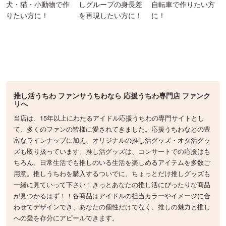
犬・猫・小動物で作
しグループの身長差
自転車で作りたい方
りたい方に！
を再現したい方に！
に！
推し活うちわ ファンサうちわなら 応援うちわ専門店 ファンク
リへ
当店は、15年以上にわたるアイドル応援うちわの専門サイトとし
て、多くのファンの皆様に愛されてきました。応援うちわなどの豊
富なラインナップに加え、オリジナルの推し活グッズ・オタ活グッ
ズも取り扱っています。推し活グッズは、コンサートでの応援はも
ちろん、日常生活でも推しのいる生活を楽しめるアイテムを多数ご
用意。推しうちわを購入するついでに、ちょっとだけ推しグッズも
一緒に見ていって下さい！きっとあなたの推し活にぴったりな商品
が見つかるはず！！各商品はアイドルの担当カラーやイメージに合
わせてデザインでき、あなたの個性だけでなく、推しの魅力と推し
への愛を存分にアピールできます。