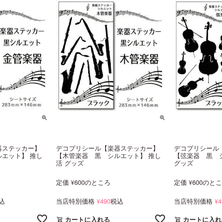
器ステッカー】
デコプリシール【楽器ステッカー】
デコプリシール
エット】 推し
【木管楽器 黒 シルエット】 推し
【弦楽器 黒 
活 グッズ
グッズ
定価
600
のところ
定価
600
のと
¥
¥
込
当店特別価格
490
税込
当店特別価格
4
¥
¥
カートに入れる
カートに入れ