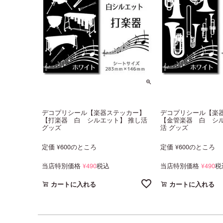
デコプリシール【楽器ステッカー】
デコプリシール【楽
【打楽器 白 シルエット】 推し活
【金管楽器 白 シル
グッズ
活 グッズ
定価
600
のところ
定価
600
のところ
¥
¥
当店特別価格
490
税込
当店特別価格
490
税
¥
¥
カートに入れる
カートに入れる