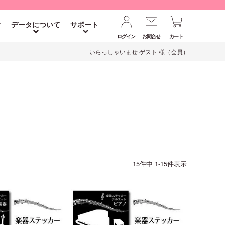
す
データについて
サポート
ログイン
お問合せ
カート
いらっしゃいませ ゲスト 様（会員）
15
件中
1
-
15
件表示