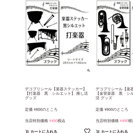
デコプリシール【楽器ステッカー】
デコプリシール【楽
【打楽器 黒 シルエット】 推し活
【金管楽器 黒 シル
グッズ
活 グッズ
定価
600
のところ
定価
600
のところ
¥
¥
当店特別価格
490
税込
当店特別価格
490
税
¥
¥
カートに入れる
カートに入れる