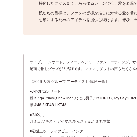
特化したグッズまで、あらゆるシーンで推し愛を表現
私たちの目標は、ファンの皆様が推しに対する愛を常
を形にするためのアイテムを提供し続けます。ぜひ、
ライブ、コンサート、ツアー、ペンミ、ファンミーティング、サ
場面で推しグッズが大活躍です。ファンサゲットの声もたくさん
【2026 人気 グループ アーティスト 情報 一覧】
■J-POPコンサート
嵐,King&Prince,Snow Man,なにわ男子,SixTONES,Hey!Say!JUMP,N
欅坂46,AKB48,HKT48
■2.5次元
刀ミュ,ツキステ,アイマス,あんステ,忍たま乱太郎
■応援上映・ライブビューイング