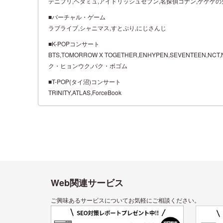
テニプリ,ヘタミュ,アイドリッシュセブン,名探偵コナン,ゲゲゲの鬼
■バーチャル・ゲーム
ラブライブ,シャニマス,すとぷり,にじさんじ
■K-POPコンサート
BTS,TOMORROW X TOGETHER,ENHYPEN,SEVENTEEN,NCT,N
ク・ヒョンウク,パク・ボゴム
■T-POP(タイ沼)コンサート
TRINITY,ATLAS,ForceBook
Web関連サービス
ご興味あるサービスについてお気軽にご相談ください。