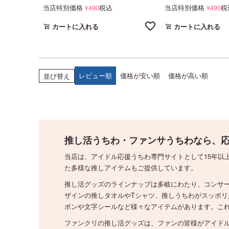
当店特別価格
490
税込
当店特別価格
490
税
¥
¥
カートに入れる
カートに入れる
レビュー順
価格が安い順
価格が高い順
並び替え
推し活うちわ・ファンサうちわなら、応
当店は、アイドル応援うちわ専門サイトとして15年以
た多様な推しアイテムもご提供しています。
推し活グッズのラインナップは多岐にわたり、コンサ
ザインの推しタオルやTシャツ、推しうちわがスッポ
ボンや文字シールなど様々なアイテムがあります。こ
ファンクリの推し活グッズは、ファンの皆様がアイド