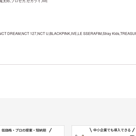
太郎,プロセカ,セカライ,IVE
CT DREAM,NCT 127,NCT U,BLACKPINK,IVE,LE SSERAFIM,Stray Kids,