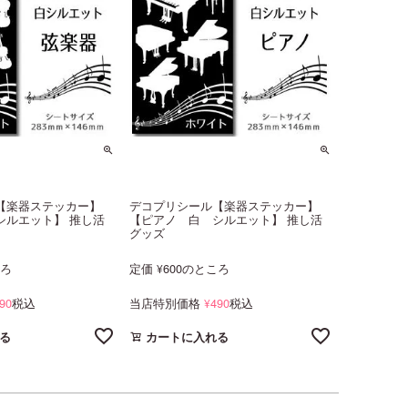
【楽器ステッカー】
デコプリシール【楽器ステッカー】
シルエット】 推し活
【ピアノ 白 シルエット】 推し活
グッズ
ころ
定価
600
のところ
¥
90
税込
当店特別価格
490
税込
¥
る
カートに入れる