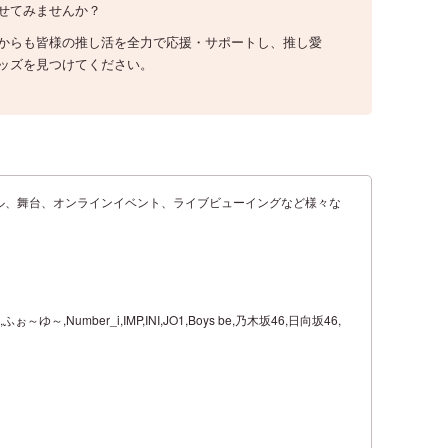
せてみませんか？
からも皆様の推し活を全力で応援・サポートし、推し愛
ッズを見つけてください。
ル、舞台、オンラインイベント、ライブビューイングなど様々な
roup,ふぉ～ゆ～,Number_i,IMP,INI,JO1,Boys be,乃木坂46,日向坂46,