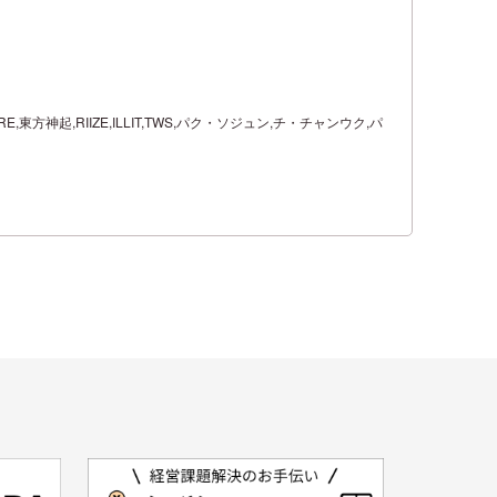
TREASURE,東方神起,RIIZE,ILLIT,TWS,パク・ソジュン,チ・チャンウク,パ