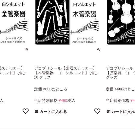
器ステッカー】
デコプリシール【楽器ステッカー】
デコプリシール
エット】 推し
【木管楽器 白 シルエット】 推し
【弦楽器 白 
活 グッズ
グッズ
定価
600
のところ
定価
600
のと
¥
¥
込
当店特別価格
490
税込
当店特別価格
4
¥
¥
カートに入れる
カートに入れ