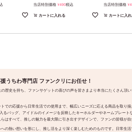
込
当店特別価格
490
税込
当店特別価格
4
¥
¥
カートに入れる
カートに入れ
援うちわ専門店 ファンクリにお任せ！
上の歴史を持ち、ファンサゲットの喜びの声を皆さまより本当にたくさん頂
ートでの応援から日常生活での使用まで、幅広いニーズに応える商品を取り揃
リ入るバッグ、アイドルのイメージを反映したキーホルダーやネームプレート
れらはすべて、推しの魅力を最大限に引き出すデザインで、ファンの皆様が自
ルへの熱い想いを形にし、推し活をより深く楽しむためのものです。日常生活