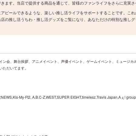
できます。当店で提供する商品を通じて、皆様のファンライフをさらに充実さ
にアピールできるような、楽しい推し活ライフをサポートすることです。これ
当店の推し活うちわ・推し活グッズをご覧になり、あなただけの特別な推しグ
イン会、舞台挨拶、アニメイベント、声優イベント、ゲームイベント、ミュージカ
いただいてます。
EWS,Kis-My-Ft2, A.B.C-Z,WEST,SUPER EIGHT,timelesz,Travis Japan,Aぇ! g