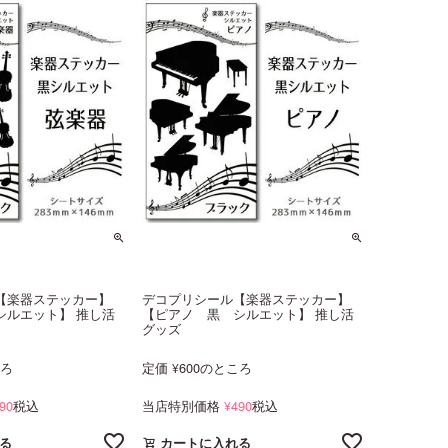
【楽器ステッカー】
デコプリシール【楽器ステッカー】
シルエット】 推し活
【ピアノ 黒 シルエット】 推し活
グッズ
ころ
定価
600
のところ
¥
90
税込
当店特別価格
490
税込
¥
る
カートに入れる