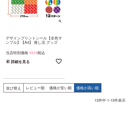
デザインプリントシール【全色サ
ンプル】【A4】 推し活 グッズ
当店特別価格
310
税込
¥
詳細を見る
レビュー順
価格が安い順
価格が高い順
並び替え
13
件中
1
-
13
件表示