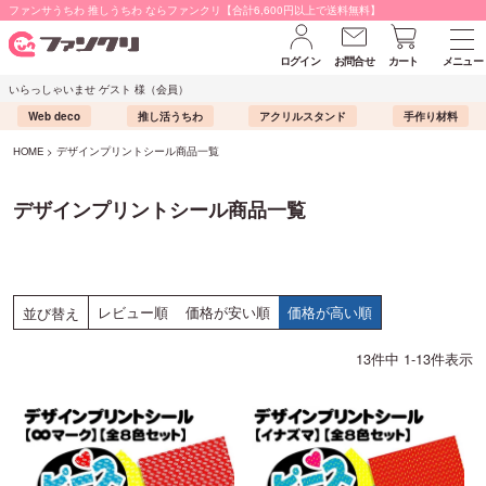
ファンサうちわ 推しうちわ ならファンクリ【合計6,600円以上で送料無料】
ログイン
お問合せ
カート
メニュー
いらっしゃいませ ゲスト 様（会員）
Web deco
推し活うちわ
アクリルスタンド
手作り材料
HOME
デザインプリントシール商品一覧
デザインプリントシール商品一覧
レビュー順
価格が安い順
価格が高い順
並び替え
13
件中
1
-
13
件表示