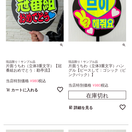
現品限り！サンプル品
現品限り！サンプル品
片面うちわ（立体3重文字）【冠
片面うちわ（立体3重文字）ハン
番組おめでとう：勘亭流】
グル【ピースして：ゴシック（ピ
ンクバック）】
当店特別価格
980
税込
¥
当店特別価格
980
税込
¥
カートに入れる
在庫切れ
詳細を見る