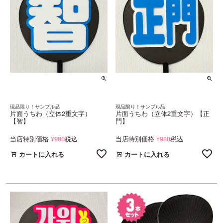
現品限り！サンプル品
現品限り！サンプル品
片面うちわ（立体2重文字）
片面うちわ（立体2重文字）【正
【智】
門】
当店特別価格
980
税込
当店特別価格
980
税込
¥
¥
カートに入れる
カートに入れる