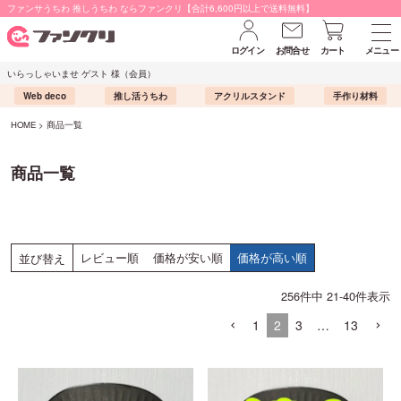
ファンサうちわ 推しうちわ ならファンクリ【合計6,600円以上で送料無料】
ログイン
お問合せ
カート
メニュー
いらっしゃいませ ゲスト 様（会員）
Web deco
推し活うちわ
アクリルスタンド
手作り材料
HOME
商品一覧
商品一覧
レビュー順
価格が安い順
価格が高い順
並び替え
256
件中
21
-
40
件表示
1
2
3
…
13