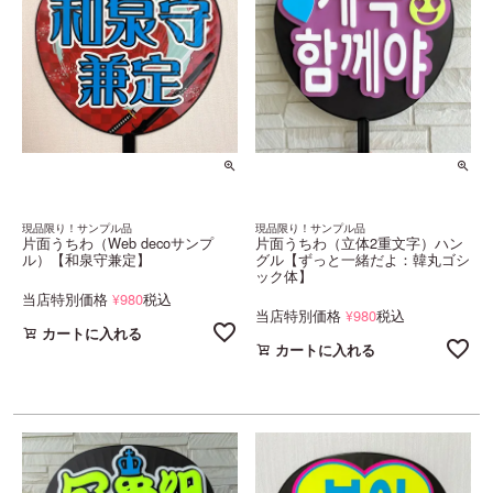
現品限り！サンプル品
現品限り！サンプル品
片面うちわ（Web decoサンプ
片面うちわ（立体2重文字）ハン
ル）【和泉守兼定】
グル【ずっと一緒だよ：韓丸ゴシ
ック体】
当店特別価格
980
税込
¥
当店特別価格
980
税込
¥
カートに入れる
カートに入れる