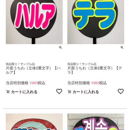
現品限り！サンプル品
現品限り！サンプル品
片面うちわ（立体2重文字）【ハ
片面うちわ（立体2重文字）【テ
ルア】
ラ】
当店特別価格
980
税込
当店特別価格
980
税込
¥
¥
カートに入れる
カートに入れる