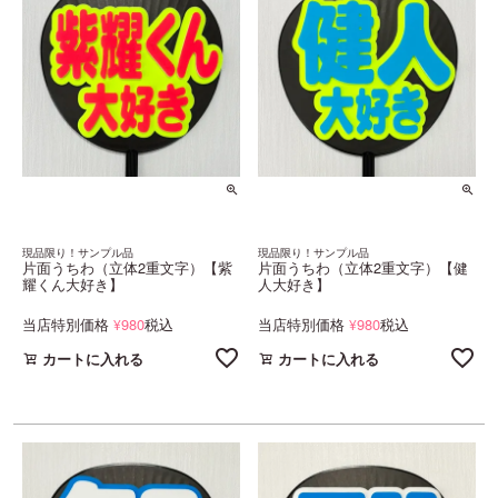
現品限り！サンプル品
現品限り！サンプル品
片面うちわ（立体2重文字）【紫
片面うちわ（立体2重文字）【健
耀くん大好き】
人大好き】
当店特別価格
980
税込
当店特別価格
980
税込
¥
¥
カートに入れる
カートに入れる