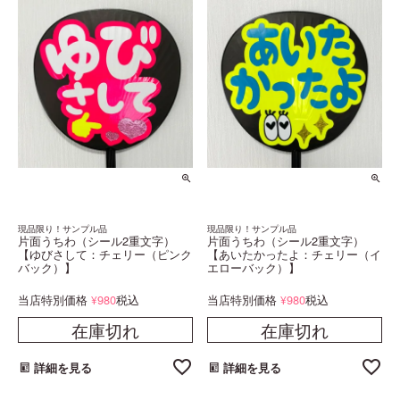
現品限り！サンプル品
現品限り！サンプル品
片面うちわ（シール2重文字）
片面うちわ（シール2重文字）
【ゆびさして：チェリー（ピンク
【あいたかったよ：チェリー（イ
バック）】
エローバック）】
当店特別価格
980
税込
当店特別価格
980
税込
¥
¥
在庫切れ
在庫切れ
詳細を見る
詳細を見る