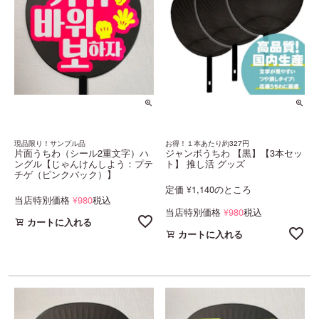
現品限り！サンプル品
お得！１本あたり約327円
片面うちわ（シール2重文字）ハ
ジャンボうちわ 【黒】【3本セッ
ングル【じゃんけんしよう：プテ
ト】 推し活 グッズ
チゲ（ピンクバック）】
定価
1,140
のところ
¥
当店特別価格
980
税込
¥
当店特別価格
980
税込
¥
カートに入れる
カートに入れる