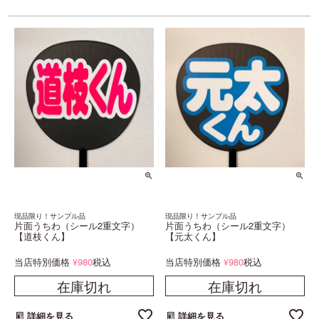
現品限り！サンプル品
現品限り！サンプル品
片面うちわ（シール2重文字）
片面うちわ（シール2重文字）
【道枝くん】
【元太くん】
当店特別価格
980
税込
当店特別価格
980
税込
¥
¥
在庫切れ
在庫切れ
詳細を見る
詳細を見る