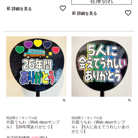
在庫切れ
詳細を見る
詳細を見る
現品限り！サンプル品
現品限り！サンプル品
片面うちわ（Web decoサンプ
片面うちわ（Web decoサンプ
ル）【26年間ありがとう】
ル）【5人に会えてうれしいあり
がとう】
当店特別価格
980
税込
¥