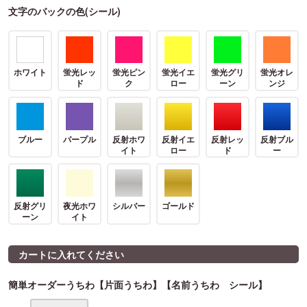
文字のバックの色(シール)
ホワイト
蛍光レッ
蛍光ピン
蛍光イエ
蛍光グリ
蛍光オレ
ド
ク
ロー
ーン
ンジ
ブルー
パープル
反射ホワ
反射イエ
反射レッ
反射ブル
イト
ロー
ド
ー
反射グリ
夜光ホワ
シルバー
ゴールド
ーン
イト
カートに入れてください
簡単オーダーうちわ【片面うちわ】【名前うちわ シール】