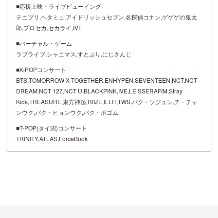
■応援上映・ライブビューイング
テニプリ,ヘタミュ,アイドリッシュセブン,名探偵コナン,ゲゲゲの鬼太
郎,プロセカ,セカライ,IVE
■バーチャル・ゲーム
ラブライブ,シャニマス,すとぷり,にじさんじ
■K-POPコンサート
BTS,TOMORROW X TOGETHER,ENHYPEN,SEVENTEEN,NCT,NCT
DREAM,NCT 127,NCT U,BLACKPINK,IVE,LE SSERAFIM,Stray
Kids,TREASURE,東方神起,RIIZE,ILLIT,TWS,パク・ソジュン,チ・チャ
ンウク,パク・ヒョンウク,パク・ボゴム
■T-POP(タイ沼)コンサート
TRINITY,ATLAS,ForceBook