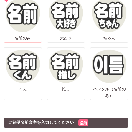
名前のみ
大好き
ちゃん
くん
推し
ハングル（名前の
み）
ご希望名前文字を入力してください
必須