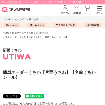
ファンサうちわ 推しうちわ ならファンクリ【合計6,600円以上で送料無料】
ログイン
お問合せ
カート
メニュー
いらっしゃいませ ゲスト 様（会員）
Web deco
推し活うちわ
アクリルスタンド
手作り材料
HOME
簡単オーダーうちわ
片面うちわ
簡単オーダーうちわ【片面うちわ】【名前うちわ シール】
応援うちわ
UTIWA
簡単オーダーうちわ【片面うちわ】【名前うちわ
シール】
この商品は、うちわの片面に文字を貼りつけた商品です。