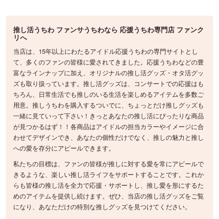
推し活うちわ ファンサうちわなら 応援うちわ専門店 ファンク
リへ
当店は、15年以上にわたるアイドル応援うちわの専門サイトとし
て、多くのファンの皆様に愛されてきました。応援うちわなどの豊
富なラインナップに加え、オリジナルの推し活グッズ・オタ活グッ
ズも取り扱っています。推し活グッズは、コンサートでの応援はも
ちろん、日常生活でも推しのいる生活を楽しめるアイテムを多数ご
用意。推しうちわを購入するついでに、ちょっとだけ推しグッズも
一緒に見ていって下さい！きっとあなたの推し活にぴったりな商品
が見つかるはず！！各商品はアイドルの担当カラーやイメージに合
わせてデザインでき、あなたの個性だけでなく、推しの魅力と推し
への愛を存分にアピールできます。
私たちの目標は、ファンの皆様が推しに対する愛を常にアピールで
きるような、楽しい推し活ライフをサポートすることです。これか
らも皆様の推し活を全力で応援・サポートし、推し愛を形にするた
めのアイテムを提供し続けます。ぜひ、当店の推し活グッズをご覧
になり、あなただけの特別な推しグッズを見つけてください。