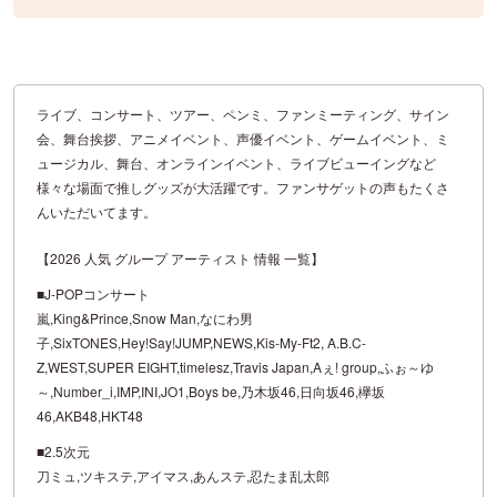
ライブ、コンサート、ツアー、ペンミ、ファンミーティング、サイン
会、舞台挨拶、アニメイベント、声優イベント、ゲームイベント、ミ
ュージカル、舞台、オンラインイベント、ライブビューイングなど
様々な場面で推しグッズが大活躍です。ファンサゲットの声もたくさ
んいただいてます。
【2026 人気 グループ アーティスト 情報 一覧】
■J-POPコンサート
嵐,King&Prince,Snow Man,なにわ男
子,SixTONES,Hey!Say!JUMP,NEWS,Kis-My-Ft2, A.B.C-
Z,WEST,SUPER EIGHT,timelesz,Travis Japan,Aぇ! group,ふぉ～ゆ
～,Number_i,IMP,INI,JO1,Boys be,乃木坂46,日向坂46,欅坂
46,AKB48,HKT48
■2.5次元
刀ミュ,ツキステ,アイマス,あんステ,忍たま乱太郎