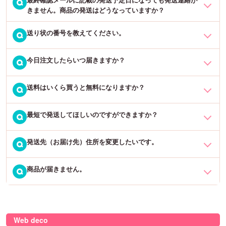
ご注文・ご入金確認後に、商品の作成に入ります。まずは発送日を
Q
最短で発送を希望」とコメントをお願いいたします。
されないお客様も同様に「通信欄」にその旨コメントをお願いいた
きません。商品の発送はどうなっていますか？
以下よりご確認いただき、ご注文をお願いいたします。「
発送日は
します。
こちら →
」
送り状の番号を教えてください。
発送連絡のメールは、
発送日の夕方（15時〜17時）
にお送りいたし
Q
ますので、今しばらくお待ちくださいませ。
基本的には翌営業日出荷の商品が多いため、ほとんどの場合間に合
うことが多いですが、3・5営業日出荷の商品はご注意ください。な
今日注文したらいつ届きますか？
送り状番号は、発送日の夕方（15〜17時）にお送りする「発送完了
Q
発送予定日を過ぎても発送完了メールが届かない場合は、お手数を
お、「○月○日迄のご注文で」というのは、その日の23時59分までに
メール」に記載がございます。メールが届かない場合は、Q&A「メ
おかけしますが一度「メールが届かない」カテゴリのQ&Aをご覧く
確定いただいたご注文となります。
ールが届かない場合」をご確認下さい。
送料はいくら買うと無料になりますか？
ご注文商品によって発送日が異なります。「
ご利用ガイド →
」をご
Q
ださい。解決しなかった場合は、お問い合わせフォームよりご連絡
覧ください。
をお願いいたします。
最短で発送してほしいのですができますか？
商品6,600円以上お買い上げで送料無料となります。
Q
上記ページをご覧いただき、解決しない場合は、商品名・購入予定
※但し沖縄県は送料960円がかかります。何卒ご了承くださいませ。
数量・お届け先地域・お支払い方法をご明記の上、お問い合わせフ
発送先（お届け先）住所を変更したいです。
当店では常に最短出荷をしておりますので、ご安心ください。商品
Q
ォームからお問い合わせをお願いいたします。
により発送タイミングが違います。「
ご利用ガイド →
」をご確認く
ださい。
商品が届きません。
【商品発送
前
の変更】
Q
ご注文者様氏名・ご注文番号・変更をご希望の発送先の郵便番号・
住所・電話番号をご明記の上、お問い合わせフォームからご連絡を
・注文確定メールや発送完了メールが届いていない場合
お願いいたします。
ご注文が確定されていない可能性がございます。ご注文履歴等ご確
Web deco
認の上、分からない場合はお問い合わせフォームよりご連絡下さ