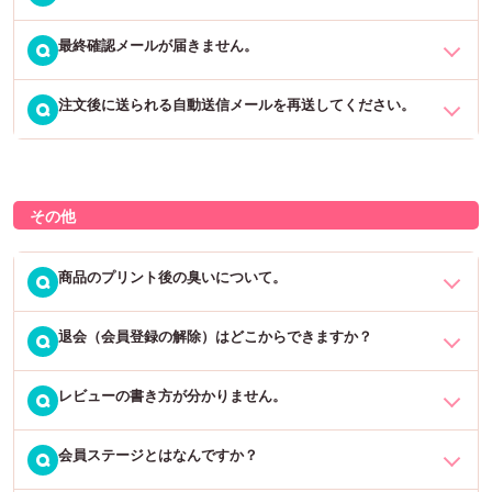
します。
Hotmailにサインインして、[オプション]→迷惑メール処理の[セーフ
受信したいパソコンのメールアドレスを【指定受信リスト(なりすま
最終確認メールが届きません。
リスト]をクリックし、当店のドメイン「fun-create.co.jp」を追加し
迷惑メールフィルター機能は、以下の優先順位にて判定が実施され
Q
し・転送メール許可)】に登録していただけましたら、受信可能にな
ます。
ます。
ると存じますので、お試しいただくようお願い申し上げます。
注文後に送られる自動送信メールを再送してください。
「最終確認メール」は、ご注文後、翌営業日の午前中までに送信予
Q
1. 指定受信リスト設定（なりすまし・転送メール許可）
定です。遅くとも翌営業日の夕方には送らせていただきます。
2. なりすまし規制
※当店は水・土・日・祝はお休みをいただいております。
大変申し訳ございませんが、ご注文確定後すぐに送られる自動送信
3. 指定拒否リスト設定
メールは一度のみの配信となり、再送することができかねます。
4. 指定受信リスト設定
翌営業日の夕方を過ぎても届かない場合は、迷惑メールフォルダに
その他
5. HTMLメール規制
入っている、またはアドレス間違い等の可能性がございます。まず
ご注文確認後、「ご注文最終確認メール」をお送りいたしますの
6. URLリンク規制
「Q.注文後にメールが届きません」をご覧の上、解決しない場合は
で、こちらにて内容をご確認下さいますようお願いいたします。
7. 一括指定受信
商品のプリント後の臭いについて。
Q
お問い合わせフォームからご連絡をお願いいたします。
（ご注文日の翌営業日の夕方までには送信予定です）
※指定拒否リストと指定受信リスト設定に同じアドレスを登録してい
退会（会員登録の解除）はどこからできますか？
印刷の方法により、商品によっては仕上がり直後はインクの臭いが
Q
る場合、指定拒否リスト設定の方が優先順位が高いため受信が規制
強く残る場合もございます（UVプリントによる印刷）。商品開封
されますのでご注意ください。
時、UVインクの持つ独特の臭気により気分が悪くなる場合がござい
レビューの書き方が分かりません。
マイページ内の「退会手続き」からお願いいたします。
Q
ますので、開封直後に製品のにおいをかいだりしないでください。
UVインクの臭気に関しては開封後が最も強く、次第におさまりま
会員ステージとはなんですか？
マイページの「注文履歴」内に、ご購入いただいた商品の1つずつに
Q
す。臭いが強い場合はしばらく置いてからご使用下さい。
「レビューを書く」ボタンがございます。そちらからご記入下さい