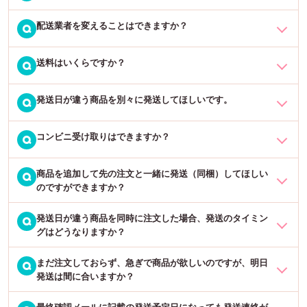
スは、角型A4サイズ(31.2cm×22.8cm)以内と決められております。
お願いいたします。
お手数をおかけしますが、
商品到着後7日以内
に弊社までご連絡をお
「
発送日はこちら →
」
ジャンボうちわの大きさは縦約42cm横約30cmありますので、大き
配送業者を変えることはできますか？
【宅配便】佐川急便の営業所のみ可能です。
Q
願いいたします。
さの関係で発送できません。
【メール便】できません。
1本でも宅配便（佐川急便）になります。当店では、1本でもしっか
※支払方法「コンビニ後払い」不可。
送料はいくらですか？
配送業者については下記の通りです。
Q
りとした段ボールに梱包した状態で発送いたしますので、ご安心く
・【宅配便】佐川急便
ださいませ。
営業所止めをご希望の方は、必ず「お届け先」を下記の通りに変更
・【メール便】ヤマト運輸（ネコポス）もしくは日本郵便（クロネ
発送日が違う商品を別々に発送してほしいです。
お届け先により変わります。「
ご利用ガイド →
」をご確認くださ
Q
してご注文をお願いいたします。
コゆうパケット）
い。
・氏名 → お客様氏名
コンビニ受け取りはできますか？
・住所 → ご希望の営業所の住所を登録＋「佐川急便 ○○営業所
ご注文手続きページの「通信欄」に、「同梱はせずに最短で発送を
Q
宅配便の商品を佐川急便からヤマト運輸へ変更することも可能です
受け取り」
希望」とコメントの上、別々にご注文確定いただきましたら、ご注
が、別途手数料が必要となります。ご希望の場合はお問い合わせ下
・お電話番号 → お客様のお電話番号
文ごとに商品を発送させていただきます。
商品を追加して先の注文と一緒に発送（同梱）してほしい
さいませ。
大変申し訳ございませんが、当店ではコンビニ受け取りに対応して
Q
のですができますか？
おりません。宅配便の場合は、佐川急便の営業所でのお受け取りが
発送日が違う商品を同時にご注文いただいた場合は、発送日の遅い
可能です。（メール便の場合は営業所止めができかねます）
商品に合わせて、まとめて発送いたします。また、通信欄にコメン
発送日が違う商品を同時に注文した場合、発送のタイミン
通常はお支払い方法が同じで、同一日でのご注文は同梱発送いたし
Q
ただし、お支払い方法が「コンビニ後払い」の場合は営業所受け取
グはどうなりますか？
トがない場合は通常同梱いたしますので、発送が遅れます。
ますが、ご注文日が同じ日であっても同梱されない場合がございま
りをご利用いただけません。
す。
まだ注文しておらず、急ぎで商品が欲しいのですが、明日
全ての商品ができあがってからの出荷となります。翌営業日出荷商
Q
発送は間に合いますか？
品だけ早く発送をご希望の場合は、商品を分けてそれぞれご注文確
確実に同梱発送をご希望のお客様は、ご注文手続きページの「通信
定をお願いいたします。ご注文の際は必ず通信欄へ「同梱はせずに
欄」に、「同梱希望」のコメントをお願いいたします。同梱を希望
最終確認メールに記載の発送予定日になっても発送連絡が