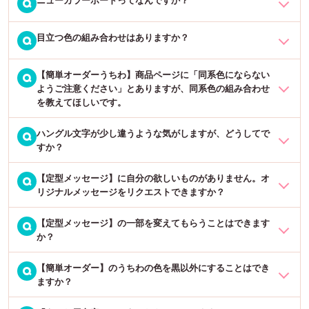
当店で販売している立体で作成された文字のみの商品は、すでに接
Q
おすすめしていません。
着材がついており、シールのように裏紙を剥がして簡単に貼り付け
ることができます。お客様側で貼り付けのための両面テープや、ボ
目立つ色の組み合わせはありますか？
発泡スチロールに紙が貼りつけてある、厚さ5mmのカラーボードで
Q
ンド等をご用意いただく必要はございません。
す。立体的でとてもきれいに仕上がります。表面にはツヤのない紙
が貼られているのと、立体であるため、光の反射を抑えて文字をは
【簡単オーダーうちわ】商品ページに「同系色にならない
目立つ組み合わせは、「蛍光イエローと蛍光ピンク」「蛍光レッド
Q
っきりと目立たせることができます。
ようご注意ください」とありますが、同系色の組み合わせ
と蛍光グリーン」「蛍光オレンジと蛍光グリーン」といった組み合
を教えてほしいです。
わせが、きれいで目立ちます。
ハングル文字が少し違うような気がしますが、どうしてで
■立体
Q
反対色で組み合わせると文字がはっきりします。同系色の組み合わ
すか？
・「蛍光グリーン」×「蛍光イエロー」・「蛍光ピンク」×「蛍光レ
せは目立ちません。一番のポイントは、シンプルに大きな文字で作
ッド」・「蛍光ピンク」×「パープル」・「蛍光オレンジ」×「蛍光
ることです。
【定型メッセージ】に自分の欲しいものがありません。オ
基本的にお客様から送られてきた文字をそのまま作成しております
Q
ピンク」・「蛍光オレンジ」×「蛍光レッド」 など
リジナルメッセージをリクエストできますか？
が、書体によっては部分的に繋がっていたり、形状が異なる場合が
ございます。フルオーダー商品ページにある書体サンプルでご確認
■シール
【定型メッセージ】の一部を変えてもらうことはできます
恐れ入りますが、リクエストはお受けしておりません。オーダーメ
Q
をお願いいたします。
・「蛍光オレンジ」×「蛍光ピンク」・「蛍光ブルー」×「パープ
か？
イドの「
フルオーダーうちわ →
」でしたら、お好きなメッセージを
ル」・「蛍光ピンク」×「蛍光レッド」・「蛍光オレンジ」×「蛍光
入れることができます。また、お客様ご自身でデザインを作成いた
レッド」・「パープル」×「反射ブルー」・「夜光ホワイト」×「蛍
【簡単オーダー】のうちわの色を黒以外にすることはでき
「定型メッセージ」の文字の内容や色を変えることはできかねます
Q
だく「
Web decoうちわ →
」も、お好きなメッセージや画像を入れ
光イエロー」 など
ますか？
が、「フルオーダーうちわ」でのご注文なら、メッセージを変えて
ることができます。
作成することができます。