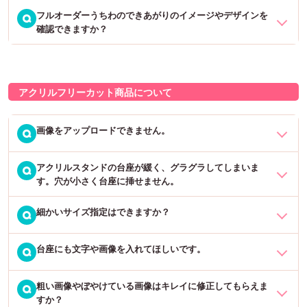
ることができます。納期は5営業日ほどで発送いたします。
マラソン大会等の応援、プロ野球・バレーボール・サッカー等のス
入力される方が非常に多いですが、文字化けのため確認できませ
フルオーダーうちわのできあがりのイメージやデザインを
【簡単オーダー】恐れ入りますが、日本語・ハングル・英語を混ぜ
Q
ポーツ選手のユニフォームデザインのうちわなど、さまざまです。
確認できますか？
ん。
【Web decoうちわ】お客様ご自身で、Web上で好きな背景を選んだ
て作成することはできかねます。
※「絵文字」を使用してのご注文で、ご希望内容と異なる場合は、お
り文字やスタンプを入れて、自由にうちわのデザインが作成できま
作り直しの対象とはなりませんので、あらかじめご了承ください。
フルオーダーうちわは、商品の作成前にお客様にデザインを画像に
す。完成したデザインがそのまま商品になります。最短で翌営業日
【フルオーダー】日本語・ハングル・英語を混ぜて作成することは
て確認いただいております。デザイン決定後に商品を作成させてい
に出荷が可能です。
可能でございます。ハングル文字が混ざる場合は、ハングル文字を
アクリルフリーカット商品について
ただきます。
送信フォームから送っていただく必要がございます。※ハングルの書
体で「やわらか文字」では日本語の作成はできません。
※無料でデザインを修正できる回数は2回までとしております。
画像をアップロードできません。
Q
※画像の色味に関しては出来るだけ商品の色に近づけておりますが、
実際の色とは異なり、あくまでイメージとなります。
アクリルスタンドの台座が緩く、グラグラしてしまいま
ファイル名・切り抜き指示が50文字を超えている可能性がございま
Q
す。穴が小さく台座に挿せません。
す。
細かいサイズ指定はできますか？
お手数をおかけしますが、台座の表裏を逆にして一度お試しくださ
Q
恐れ入りますが、どちらも50文字の上限の制限があります。
い。
ファイルアップロードの際に14桁のランダムの番号が付与されるた
め、ファイル名は「拡張子を含めて36文字まで」のものをご用意い
台座にも文字や画像を入れてほしいです。
サイズはcm単位でご注文いただきます。小数点以下の指定はできま
Q
表裏を逆にしても改善しない場合は、お問い合わせフォームから具
ただき、アップロード後に表示される「アップロードファイル名」
せん。
体的な内容をご連絡くださいますようお願いいたします。
が拡張子を含めて50文字以内になるようにお願いいたします。
粗い画像やぼやけている画像はキレイに修正してもらえま
「名入れアクリルスタンド」という商品があり、台座に色や文字を
Q
※穴が緩くてもスタンドの立位を安定して保てる場合は正常品でござ
アクリルを立てた時は、台座部分の高さが約3mmプラスされます。
すか？
入れることができます。よろしければご検討下さいませ。