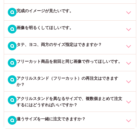
います。
10cmの高さでご注文の場合は台座に立てた際、10.3cmほどの高さ
に仕上がります。
完成のイメージが見たいです。
元の画像を鮮明に加工することは行っておりません。お客様にご入
Q
画像を入れたい場合や、通常のアクリルフリーカット商品で台座へ
稿いただいた画像・画質で商品を作成いたします。当店でお客様の
の加工をご希望の場合は、ご要望がございましたら対応させていた
データを加工・調整することはできかねますので、綺麗な画質の画
だくこともございます（別途オプション料金が発生いたします）。
画像を明るくしてほしいです。
フリーカット商品の切り抜きや作成は基本的に当社デザイナーのお
Q
像をご準備いただき、ご注文をお願いいたします。
ご希望でしたら一度お問い合わせ下さいませ。
任せとなります。通常は完成イメージをお送りしておりませんが、
商品発送前に完成イメージをご希望されるお客様にはオプション料
タテ、ヨコ、両方のサイズ指定はできますか？
画像を明るく加工することはできかねます。基本的にお客様にお送
Q
金（1,000円）にて完成イメージ画像の送信を承っております。
りいただいた画像のまま切り抜き作成いたしますので、切り抜く以
外の加工はしておりません。何卒ご了承くださいませ。
フリーカット商品を前回と同じ画像で作ってほしいです。
アクリルスタンドは
長辺のみ
の指定となり、両方のサイズ指定はで
Q
ご希望のお客様は、ご注文手続きページの通信欄に「完成イメージ
きません。
希望。追加了承済み」とコメントをいただくことで対応いたしま
アクリルスタンド（フリーカット）の再注文はできます
す。
前回と同じ画像で作成することは可能です。再注文の場合でも商品
Q
切り抜き対象物が縦に長い画像：縦のサイズのみ指定可能、横の長
か？
なお、通常とは異なる作業が発生いたしますので、恐れ入りますが
をカートに入れてご注文をお願いいたします。
さは指定できません。
通常よりお時間を頂戴しております。
切り抜き対象物が横に長い画像：横のサイズのみ指定可能、縦の長
アクリルスタンドを異なるサイズで、複数個まとめて注文
再注文していただくことは可能です。再注文の場合でも商品をカー
Q
ご注文の際、【画像切り抜き指示（入れるもの）】欄に「ご注文
するにはどうすればいいですか？
さは指定できません。
トに入れてご注文をお願いいたします。
日」「前回の伝票番号（8桁）」「画像の特徴」を併せてご記載の
上、ご注文確定をお願いいたします。
違うサイズを一緒に注文できますか？
商品ページからご希望のサイズを入力して1個目をカートに入れる→
Q
ご注文の際、【画像切り抜き指示（入れるもの）】欄に「ご注文
※カットライン（アクリルの形）は前回と異なる場合がございますの
商品ページに戻る→2個目・3個目…と繰り返してカートに入れてい
日」「前回の伝票番号（8桁）」「画像の特徴」を併せてご記載の
で、あらかじめご了承下さいませ。
ただき、カートの中にご購入商品が揃いましたらご注文手続きにお
上、ご注文確定をお願いいたします。
違うサイズをまとめてご注文いただくことは可能です。1個目のご希