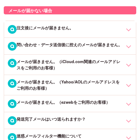
進み下さい。
※カットライン（アクリルの形）は前回と異なる場合がございますの
望のサイズをカートに入れてから、カート内の下部にございます
で、あらかじめご了承下さいませ。
メールが届かない場合
「ショッピングを続ける」ボタンを押していただきますと、続けて
※一度ずつカートに入れてその度にご注文手続きにお進みいただく
ご注文が可能です。
と、タイミングによっては同梱されずに1件ずつの発送となってしま
注文後にメールが届きません。
Q
うことがございます。
詳しくはQ&A「アクリルスタンドを異なるサイズで、複数個まとめ
て注文するにはどうすればいいですか？」をご覧下さい。
問い合わせ・データ送信後に控えのメールが届きません。
メールがお届けできない理由は以下のパターンが考えられます。
Q
1. メールアドレスの間違い
メールが届きません。（iCloud.com関連のメールアドレ
誠に恐れ入りますが、お問い合わせやデータ送信フォームからお送
Q
2. メールソフトの受信設定（迷惑メール設定等）
スをご利用のお客様）
りいただいた内容の控えメールは配信されません。
3. プロバイダー側のメールの受信設定（迷惑メール設定等）
送信時の通信環境等に問題がなければ、当店へ正常に届いておりま
4. ezwebメールの受信設定（「なりすまし規制」）
メールが届きません。（Yahoo/AOLのメールアドレスを
iCloud.com関連のメールアドレス（@icloud.com、@me.comなど）
Q
すので、ご安心くださいませ。
ご利用のお客様）
5. iCloud.comのアドレスを使っている
は、フリーアドレスのため、ほとんどメールが届かないようです。
※送信から3営業日ほど経過しても返信がない場合は、大変お手数で
迷惑メールフィルターの設定を修正していただくか、別のメールア
はございますが、直接「info@fun-create.co.jp」のアドレス宛にご連
メールが届きません。（ezwebをご利用のお客様）
自動送信メールが届かない場合は「配信不能」です。迷惑メールフ
Yahoo!メールの場合
Q
ドレスでご注文をお願いいたします。
絡いただきますようお願いいたします。
ォルダにも入っていないという場合は、受信設定をご確認後に受信
Yahoo!メールにログイン→[メールオプション]→[フィルターと受信
可能なメールアドレスを記載の上、「お問い合わせ」からご連絡を
通知設定]→[追加]の順にクリックし、「Fromが次 [fun-create.co.jp]
発送完了メールはいつ送られますか？
au電話の迷惑メールフィルター設定において、「なりすまし規制」
Q
お願いいたします。
[を含む]」「移動先フォルダ [受信箱]」と設定してください。
を設定している場合には、悪意のないメールでも受信拒否の対象と
なる場合がございます。
迷惑メールフィルター機能について
商品を発送しましたら、
発送日の夕方（15時〜17時）
にお送りいた
Q
Hotmail・MSNの場合