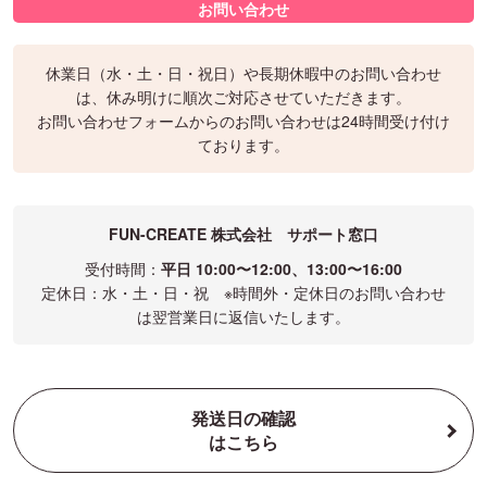
データ内の肖像権や著作権等は、当店ではお調べしておりません。
お問い合わせ
お問い合わせ・ご注文は、年中無休24時間受け付けております。お
を確認できます。
肖像権や著作権を侵害するものでないかは、お客様ご自身でご確認
問い合わせやメールのご返信は、基本的に営業時間内とさせていた
の上、データ作成をお願いいたします。肖像権や著作権の侵害によ
だいております。
休業日（水・土・日・祝日）や長期休暇中のお問い合わせ
る問題が生じた場合でも、当店では責任を負いかねますのでご注意
は、休み明けに順次ご対応させていただきます。
ください。
16:00以降は、翌営業日の対応とさせていただきますので、何卒ご了
お問い合わせフォームからのお問い合わせは24時間受け付け
承くださいませ。水曜日・土曜日・日曜日・祝日は定休日のため、
ております。
メールのご返信、商品の作成や発送は行っておりません。
メールのご返信は、できる限り迅速に対応させていただきますが、2
FUN-CREATE 株式会社 サポート窓口
営業日以内にこちらからの返信がない場合は、大変お手数ですがお
問い合わせよりご連絡をお願いいたします。
受付時間：
平日 10:00〜12:00、13:00〜16:00
定休日：水・土・日・祝 ※時間外・定休日のお問い合わせ
は翌営業日に返信いたします。
発送日の確認
はこちら