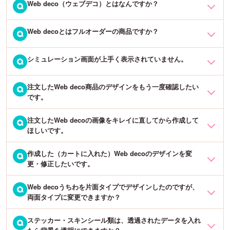
Web deco（ウェブデコ）とはなんですか？
異なるサイズや商品を、以前の注文と同じデザインで作成すること
Q
・ID入力欄は合っていますか？
ができかねます。
※セット割をご利用の場合は、同じデザインであっても必ずデザイン
セットIDを「個別デザインID」欄にご入力いただくとエラーになっ
決定後の4分割画面にてコピー機能を使ってセット割を適用の上、カ
Web decoとはフルオーダーの商品ですか？
いつでもどこでも簡単に、Web上（スマホ対応）で自分だけのオリ
Q
てしまいます。
申し訳ございませんが、新たにご希望のサイズ・商品のWeb decoシ
ートに入れて下さい。カート内で数量変更をしてもセット割の対象
ジナルグッズが作成できます。
ミュレーションからデザインを作成していただき、ご注文いただく
となりませんのでご注意ください。
シミュレーション画面が上手く表示されていません。
Web decoは当店のフルオーダー（当店にてデザインを作成）とは異
Q
・通信環境は問題ないですか？
必要がございます。（Web decoシミュレーションの仕様がサイズや
・アプリ不要！
なります。Web decoはお客様ご自身にWeb上で全てのデザインを作
通信環境が不安定な場合、エラーになってしまいます。
商品ごとに異なるためです）
・Web上で簡単にデザインシミュレーションができます！（パソコ
成していただきます。※スマホで簡単にデザインができます。
注文したWeb deco商品のデザインをもう一度確認したい
お使いのPCまたはスマホのキャッシュをクリアしていただくと、改
Q
ンはもちろん、スマートフォンからでもデザインを作れます）
・入力したIDは合っていますか？
です。
善される可能性がございます。
・デザインを作ったらそのままカートに入れてご注文完了いただく
ご入力いただいた数字に間違いがあると正常に呼び出しができませ
だけです！
注文したWeb decoの画像をキレイに直してから作成して
ん。
ご注文直後に送られる、自動返信メールに記載のWeb decoID（数字
Q
Google Chrome以外のブラウザでは上手く表示されない場合がござ
ほしいです。
8桁）からデザインを呼び出すことができます。
います。PC・Androidのスマホの場合は、Google Chromeにてデザ
Web decoシミュレーションのご利用は、カートに入れてご注文手続
※会員登録をされているお客様は、マイページのご注文履歴にもWeb
インの作成をお願いいたします。iPhoneの場合は、Safariまたは
きに進まない限り無料ですので、ぜひ一度お試しくださいませ。
作成した（カートに入れた）Web decoのデザインを変
申し訳ございませんが、当店ではお客様がWeb decoで作成されたデ
Q
decoIDが記載されております。
Google Chromeにてデザインの作成をお願いいたします。
「Web deco」は、FUN-CREATE株式会社の登録商標です。（登録
更・修正したいです。
ザインに手を加えたり修正することは行っておりません。
番号 5882401号）
「
ウェブデコデザインID呼び出しはこちら →
」
Web decoうちわを片面タイプでデザインしたのですが、
Web decoデザイン呼び出しページにて、作成したデザインIDを入力
Q
画像等はなるべく大きなサイズをご用意いただき、お客様ご自身で
両面タイプに変更できますか？
していただければ、デザインを呼び出すことができます。そのまま
デザインを完成させて下さい。なお、シミュレーション上では画質
修正・変更が可能です。
が悪く見える場合がございますが、印刷時には元の画像データにて
ステッカー・スキンシール類は、透過されたデータを入れ
恐れ入りますが、デザイン作成後に種類を変更することはできかね
Q
「
ウェブデコデザインID呼び出しはこちら →
」
印刷をいたしますのでご安心ください。