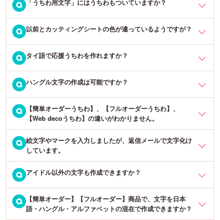
「うちわ用文字」にはうちわもついていますか？
恐れ入りますが、「簡単オーダーうちわ」のうちわの色を黒以外に
Q
※特別なイラストや書体などは、オプション料金がかかります。
することはできかねます。黒以外の色をご希望の場合は、「うちわ
用文字」とご希望の色の「うちわ」をそれぞれご注文いただき、お
以前とカッティングシートの色が違っているようですが？
「うちわ用文字」は文字のみとなっておりますので、うちわは付き
Q
客様ご自身で貼っていただくことをおすすめいたします。
ません。商品名に「片面うちわ」または「両面うちわ」と書かれた
ものについては、文字を貼り付けたうちわ付きの商品となります。
タイ語で応援うちわを作れますか？
カッティングシートやカラーボードの色については、メーカー製造
Q
ロットにより多少のお色味の違いがございます。大きな変更などが
ある場合にはホームページのお知らせに記載しておりますが、ロッ
ハングル文字の作成は可能ですか？
タイ語で応援うちわを作ることが可能です。
Q
トによる多少の色味の違いに関しては、製造時にどうしても発生し
※うちわには「Web deco」「簡単オーダー」「フルオーダー」がご
てしまいます。あらかじめご了承ください。
ざいますが、「Web decoうちわ」のみタイ語に対応しております。
【簡単オーダーうちわ】、【フルオーダーうちわ】、
ハングル文字での作成は可能です。「簡単オーダー」「フルオーダ
Q
【Web decoうちわ】の違いがわかりません。
ー」の場合は、商品ページの案内に沿ってご注文ください。「Web
デザインシミュレーション画面に移動していただき、「文字を入れ
decoうちわ」の場合は、ハングルの書体を選択してハングル文字を
る」ボタンから下の方にあるタイ語の書体を選択して、文字を入力
絵文字やマークを入力しましたが、返信メールで文字化け
【簡単オーダーうちわ】作成文字を入力し、色を選択するだけ。名
Q
入力してデザインを作成ください。
しています。
してください。
前文字は5文字以内で2重文字となります。書体の変更はできず、ハ
ートや星などのマークは入れることができません。最短で翌営業日
アイドル以外の文字も作成できますか？
ご希望文字入力の際に、「絵文字」や「マーク」などは文字化けし
Q
に出荷可能です。
てしまうため、絶対に使用しないようにお願いいたします。
【フルオーダーうちわ】お客様のご希望の文字・書体・デザインで
【簡単オーダー】【フルオーダー】商品で、文字を日本
作成可能です。アイドルはもちろん、アーティスト、ミュージカル
Q
「星」「ハート」といったようにかっこで囲って、必ず「文字」で
語・ハングル・アルファベットの混在で作成できますか？
作成いたします。マークやイラスト（オプション料金別途）も入れ
でもうちわが活躍しています。お子様の野球等の応援用、運動会や
のご記入をお願いいたします。特に「ハート」を絵文字やマークで