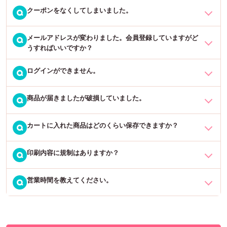
ますようお願いいたします。
クーポンをなくしてしまいました。
会員登録していただいたお客様の累計ご購入金額に応じてポイント
Q
※レビュー記入には会員登録（無料）が必要です。（会員登録後の注
還元率が上がります。レギュラーステージから始まり、ダイヤモン
文商品が対象）
ドステージまで5段階ございます。
メールアドレスが変わりました。会員登録していますがど
クーポンを紛失した場合は、再発行及びご利用可能にすることはで
Q
うすればいいですか？
きません。申し訳ございませんが、ご了承下さい。
商品購入から7日経過後にランク判定を行い、累計購入金額に応じて
会員ステージがランクアップします。前回購入から6ヶ月間購入がな
ログインができません。
以前のメールアドレスでログインしていただき、マイページにある
Q
かった場合は1ランク下がり、1年間購入がなかった場合は2ランク下
「会員登録内容変更」から、メールアドレスの変更をお願いいたし
がります。
ます。
商品が届きましたが破損していました。
以下の原因が考えられますので、一度ご確認をお願いいたします。
Q
詳しくは「
こちらから →
」ご確認ください。現在のステージは「
マ
1. メールアドレスが間違っている
カートに入れた商品はどのくらい保存できますか？
ご迷惑をおかけして大変申し訳ございません。配送時の破損が考え
Q
イページ →
」よりご確認いただけます。
他にもご使用されているアドレスがございましたら、一度そちらで
られます。
ログインできるかお試し下さい。
印刷内容に規制はありますか？
お客様がショッピングカートに入れた商品は下記の期間保持されま
Q
お手数ですが、一度商品を配達された業者様へご連絡いただきます
す。
2. このサイトでは会員登録をしていない
ようお願いいたします。配達業者より当店に連絡がございましてか
営業時間を教えてください。
弊社の本店サイトは「
応援うちわ専門店ファンクリ本店 →
」です。
アダルト関係や児童ポルノなど、公序良俗に反する内容のもの、法
Q
ら、どのようにさせていただくかご連絡させていただきます。
・会員ログイン時：
90日間
会員情報が連携されていないため、会員登録はそれぞれのサイトで
令に違反するもの、及び弊社が不適切と認めた印刷データは、ご注
・非ログイン時（ゲスト）：
15日間
行っていただく必要がございます。
文をお断りする場合がございます。
10:00〜12:00、13:00〜16:00になります。
※会員ログインした場合、前回会員ログイン時にカートに入れた商品