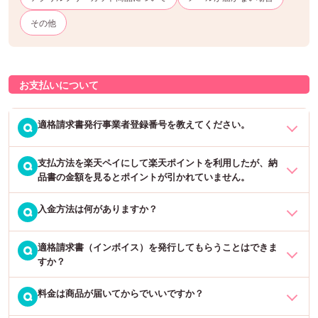
その他
お支払いについて
適格請求書発行事業者登録番号を教えてください。
Q
支払方法を楽天ペイにして楽天ポイントを利用したが、納
適格請求書発行事業者登録番号は下記の通りでございます。
Q
品書の金額を見るとポイントが引かれていません。
ＦＵＮ－ＣＲＥＡＴＥ株式会社 T6180301023767
入金方法は何がありますか？
申し訳ございませんが、お送りする納品書やメールには、ポイント
Q
国税庁のインボイス制度適格請求書発行事業者公表サイトは
こちら
反映前の金額が表示されております。
です。
実際のご利用金額は、楽天ペイから送られるメールにてご確認をお
適格請求書（インボイス）を発行してもらうことはできま
クレジットカード決済・コンビニ後払い・代金引換・銀行振込・楽
Q
願いいたします。
すか？
天ペイ・Amazon Pay・PayPay・ペイディ（あと払い）がありま
す。
料金は商品が届いてからでいいですか？
商品お届け時に同封している「納品書兼領収書」がインボイスに該
Q
当いたします。
詳しくは「
ご利用ガイド →
」をご確認ください。