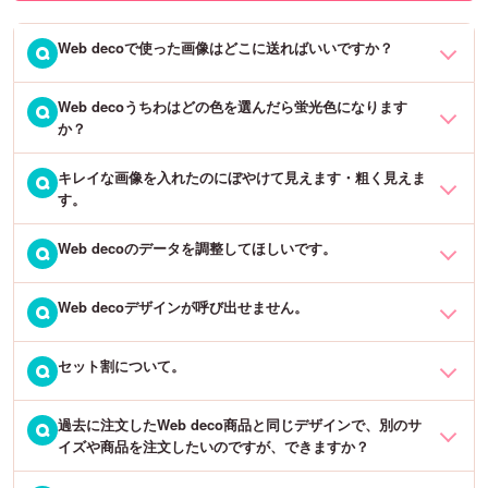
【商品発送
後
の変更】
い。
「発送完了メール」に記載の送り状番号をもとに各配送業者へご連
Web decoで使った画像はどこに送ればいいですか？
Q
絡をお願いいたします。※恐れ入りますが、当店にご連絡をいただき
・発送完了メールは来たが、商品が届かない場合
ましても変更できかねます。
何らかの原因で配達遅延が起きております。お手数ですが、発送完
Web decoうちわはどの色を選んだら蛍光色になります
Web deco商品は別途こちらに画像を送っていただく必要はございま
Q
了メールに記載のお問合せ番号を基に、運送会社へ直接お問い合わ
か？
せん。デザインを作成し、注文するだけで当店にデザインデータが
せ下さい。
送られてきます。
キレイな画像を入れたのにぼやけて見えます・粗く見えま
大変申し訳ございませんが、Web decoうちわは蛍光色での作成はで
Q
す。
きません。全面印刷での作成となりますので、どの色も蛍光色には
なりません。蛍光色をご希望の場合は、簡単オーダーやフルオーダ
Web decoのデータを調整してほしいです。
Web decoシミュレーション上では、お客様がWeb上で快適に操作し
Q
ーうちわをおすすめいたします。
ていただけるよう、元の画像より画質を抑えて表示しております。
Web decoデザインが呼び出せません。
当店ではWeb decoデータの調整は行っておりません。お客様に作成
Q
そのため、元の画像よりぼやけていたり、画質が悪く見える場合が
いただいたデザイン通りに商品を作成いたします。何卒ご了承くだ
ございますが、印刷時には元の画像データにて印刷をいたしますの
さいませ。
セット割について。
下記4点をご確認下さいますようお願いいたします。
Q
で、ご入稿いただきましたデータの画質が落ちることはございませ
ん。ご安心下さい。
・商品は「Web deco商品」ですか？
過去に注文したWeb deco商品と同じデザインで、別のサ
セット割は4個までの単位となります。
Q
簡単オーダーやフリーカット商品など、商品名に「Web deco」と入
イズや商品を注文したいのですが、できますか？
・5個ご注文の場合は…4個セット1つと単品1つ
っていない場合は、デザインの呼び出しができません。
・6個ご注文の場合は…4個セット1つと2個セット1つ