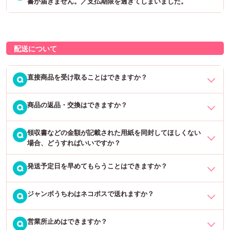
書が届きません。／支払期限を過ぎてしまいました。
がかかります）
いサービス」「LINE Pay請求書払い」も可能です。
ル」をお送りいたしますので、そちらにお振込名義をご返信いただ
領収書は基本商品に同封させていただきます。メール添付をご希望
当店が発行しているクーポン券をご利用いただく場合は、必ず会員
いても問題ございません）
の場合は、通信欄にその旨ご入力をお願いいたします。
コンビニ後払いは、株式会社SCORE(スコア)の提供する「@(あと)
※フルオーダー商品などの一部商品は、代引きが選択できません。
登録をしていただく必要がございます。また、セット割などすでに
※お買い上げ金額が5万円超の場合は、PDF形式の領収書をメールに
払い」サービスが適用されております。
※お届け時クレジットカード等でのお支払いはお受けできかねますの
定価より割引されている商品は対象外となります。本店以外の当店
ご連絡をいただかずにご注文者様と異なる名義でご入金いただいた
配送について
て送付させていただきます。
で、予めご了承くださいませ。
運営サイト（楽天、Yahoo!、Amazon等）ではご利用いただけませ
場合、ご入金の確認ができてからの作成となり、発送が遅くなって
お手数をおかけしますが、お支払いに関するご不明点は「スコア後
※配送方法にメール便を選択された場合は、ポスト投函のためご利用
ん。
しまいますのでご注意ください。
払い決済サービスお客様センター」へお問い合わせいただきますよ
いただけません。
直接商品を受け取ることはできますか？
Q
うお願いいたします。
なお、商品に不定期で同封している「サンキュークーポン」は期限
TEL：075-682-2106（平日9時〜18時）
内で1回のご利用となります。（3ヶ月毎更新）前回ご使用と同じク
商品の返品・交換はできますか？
当社では実店舗での販売をしていないため、対面で直接商品をお渡
Q
メールでのお問い合わせ：
https://www.scoring.jp/consumer/
ーポンコードの場合はご利用いただけません。
しすることや、販売することは実施しておりません。インターネッ
トよりご注文をお待ちしております。
領収書などの金額が記載された用紙を同封してほしくない
オーダーメイド商品に関しては、商品の性質上、お客様都合の場合
Q
※申し訳ございませんが、お電話やFAXでのご注文もお受けできかね
場合、どうすればいいですか？
はいかなる理由の返品、交換もお受けしておりません。
ます。
発送予定日を早めてもらうことはできますか？
通常ご注文者様と送付先が同じ場合、金額を記載した「納品書兼領
Q
下記の場合は、無料で至急交換、または正しい商品を発送させてい
収書」を商品に同封しております。（ご注文者様と送付先が異なる
ただきます。
場合は、金額の記載がない「納品書兼領収書」を同封します）
・ご注文商品と届いた商品が異なっている場合
ジャンボうちわはネコポスで送れますか？
申し訳ございません。当店では、すべてのお客様により良い商品を
Q
・破損している商品（破損があった場合は、まず配送業者様へご連
最短でお届けするため、全商品の発送スケジュールを固定しており
同封を希望しない場合は、注文手続きページの「通信欄」に、「金
絡いただきますようお願いいたします）
ます。そのため、発送予定日を早めることはできません。
営業所止めはできますか？
ジャンボうちわは、1本でもネコポスでの発送はできません。ネコポ
Q
額の分かるものは入れないでほしい」とご記載の上、ご注文確定を