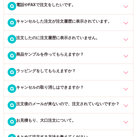
2つの文字グループをお好きな場所に2行になるように配置していた
電話やFAXで注文をしたいです。
当店ではオーダーメイドの商品につきましてもスピード出荷のた
Q
確認方法は、「Q.注文したWeb deco商品のデザインをもう一度確認
だくことで、改行ができます。
め、すぐに作成に入ります。そのため、基本的にはご注文後のキャ
したいです。」をご覧くださいませ。
ンセルはできません。
キャンセルした注文が注文履歴に表示されています。
大変申し訳ございませんが、お電話・FAXでのご注文は受け付けて
Q
おりません。ご注文は当サイトのショッピングカートをご利用くだ
注文ミスなどによりキャンセルが必要な場合は、ご注文確定から【
さい。少ないスタッフで運営しておりますので、ご協力お願いいた
注文したのに注文履歴に表示されていません。
恐れ入りますが、キャンセルされたご注文も履歴には表示されてし
Q
1時間以内 】に、「マイページ」→「注文履歴」→「注文キャンセ
します。
まいます。「ご注文キャンセル完了のお知らせ」または「ご注文の
ル」のボタンからキャンセルをお願いいたします。
キャンセルについて」というメールが届いたご注文については、キ
商品サンプルを作ってもらえますか？
以下の理由が考えられます。
Q
ャンセルが完了しておりますのでご安心下さいませ。
※会員登録をされずにご注文いただいた方は、お問い合わせフォーム
からキャンセルのご連絡をお願いいたします。（ご注文者様氏名・
・会員登録前に注文した
ラッピングをしてもらえますか？
当店では商品サンプルはご用意しておりません。何卒ご了承下さ
Q
ご注文番号・ご注文日時・ご注文商品を記載して下さい）
・ログインせずに注文した
い。
キャンセルの取り消しはできますか？
ラッピングをご希望のお客様には、無料のラッピングをしておりま
Q
ご注文履歴に表示されるのは、会員登録をしてログインされた状態
なお、大口注文を検討中でサンプルを必要とする場合は、一旦定価
す。
で確定されたご注文のみとなります。
にてサンプルをご購入いただき、大口注文時にサンプルとしてご購
注文後のメールが来ないので、注文されていないですか？
恐れ入りますが、当時のログイン状況をご確認いただけますと幸い
恐れ入りますが、キャンセルの取り消しはできかねます。キャンセ
Q
入いただきました商品代金を、大口注文の合計金額よりお値引きさ
トップページ→「メニュー」→「サポート」→「ギフトラッピン
です。
ル依頼後に何らかの事情で商品が必要になった場合は、お手数をお
せていただきます。
グ」ページより、ご希望のラッピングを
商品と一緒にカートに入れ
かけしますが再度ご注文をお願いいたします。
お見積もり、大口注文について。
※フリーカット商品やデータ入稿商品を除く、Web deco商品に限り
当店のカートシステムで、ご注文確定後数分以内に自動送信メール
Q
て
、ご注文確定をお願いいたします。
ます。サンプルの値引きは大口注文100個以上からの対応となりま
が送信されます。自動送信メールが届かない場合は、メールアドレ
※ラッピング対象外の商品もございます。あらかじめご了承下さいま
す。
スが間違っている可能性が高いです。
まとめて注文する方法を教えてください。
せ。