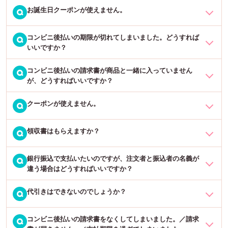
お誕生日クーポンが使えません。
商品到着後のお支払いをご希望の場合、「スコア後払い（コンビニ
Q
ご注文者様と送付先様が異なる場合は金額の記載がされないため、
後払い）」・「ペイディ（あと払い）」をご利用いただけます。
お手数をおかけしますが「通信欄」に「領収書希望。宛名○○、但し
※別途手数料がかかります。ご利用には簡単な審査があり、審査の結
コンビニ後払いの期限が切れてしまいました。どうすれば
クーポン対象外の商品を選んでいる場合が考えられます。お手数で
Q
書き○○」とコメントの上、ご注文をお願いいたします。
果によってはご利用いただけない場合もございますので、予めご了
いいですか？
すが、一度お誕生日クーポンのメルマガに記載の注意事項をご確認
承ください。
ください。
別途ご請求書をご希望のお客様は同様に「通信欄」に「請求書発行
コンビニ後払いの請求書が商品と一緒に入っていません
コンビニ後払いは、株式会社SCORE(スコア)の提供する「@(あと)
Q
希望。宛名○○」とコメントの上、ご注文をお願いいたします。
が、どうすればいいですか？
払い」サービスが適用されております。
※割引の重複はできかねます。（例：セット割の商品をご注文してい
る、他のクーポンをご利用いただいているなど）
クーポンが使えません。
お支払い方法に「コンビニ後払い」を選択いただいた場合は、
商品
Q
お手数をおかけしますが、お支払いに関するご不明点は「スコア後
とは別に
、後日請求書が郵送されます。
商品と一緒ではなく、別便
払い決済サービスお客様センター」へお問い合わせいただきますよ
併せて「Q.クーポンが使えません。」もご覧下さい。
で届きますのでご注意くださいませ。
うお願いいたします。
領収書はもらえますか？
以下の原因が考えられます。
Q
TEL：075-682-2106（平日9時〜18時）
請求書の発行は、商品発送翌日〜1週間以内となっております。遅い
メールでのお問い合わせ：
https://www.scoring.jp/consumer/
・会員登録（ログイン）していない
銀行振込で支払いたいのですが、注文者と振込者の名義が
領収書がご入用の場合は、ご注文時に必ずご注文手続きページの
Q
場合で2週間かかる場合もございますので、あらかじめご了承くださ
・セット割商品やデータ入稿商品など、既に割引されている商品で
違う場合はどうすればいいですか？
「通信欄」に、「領収書希望」とご入力の上、下記必要事項も併せ
いませ。
の使用
てご入力下さい。
・フルオーダーユニフォームなど、クーポンを適用できない商品で
代引きはできないのでしょうか？
ご注文手続きページの「通信欄」にお振込名義をご記載の上、ご注
Q
それでも届かない場合は、スコア後払い決済サービスお客様センタ
の使用
文確定をお願いいたします。
・宛名
ー（TEL：075-682-2106 平日9時〜18時）へお問い合わせくださ
・本店サイト（応援うちわ専門店ファンクリ）以外での使用
・但し書き
コンビニ後払いの請求書をなくしてしまいました。／請求
現金のみのお支払いで代金引換がご利用になれます。（別途手数料
Q
い。なおコンビニ後払いをご選択の場合、「楽天銀行コンビニ支払
・既に一度クーポンを使っている
（ご注文確認後にご入金期限などの詳細を記載した「最終確認メー