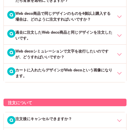
たら背景を透明にできますか？
ます。デザイン作成前に、「シールのみ」「片面」「両面」の選択
をお間違いないようお願いいたします。
※注文確定
後
にデザイン変更の場合は上記方法で修正されても注文デ
Web deco商品で同じデザインのものを4個以上購入する
Web decoステッカーや電子タバコ、iPhoneなどのスキンシールは、
Q
ザインの変更にはなりません。注文確定後のデザイン変更は基本的
場合は、どのように注文すればいいですか？
全て白ベースのステッカーに印刷をしております。
にできかねますが、「最終確認メール」送信前の場合は対応できる
場合もございますので、お問い合わせよりご連絡下さい。
過去に注文したWeb deco商品と同じデザインを注文した
（例）30個購入希望の場合
Q
そのため、透過したデータを入れていただきましても、その背景は
いです。
元の色である白となり、透明での仕上がりはできません。何卒ご了
デザインを作成した後に表示される4分割の画面で、1つ目のデザイ
承くださいませ。
Web decoシミュレーションで文字を改行したいのです
過去に注文された時のデザインIDが分かれば、同じデザインで注文
Q
ン右下に「このデザインをコピー」ボタンがございます。そちらを
が、どうすればいいですか？
することが可能です。デザインIDは最終確認メールや自動送信メー
押すとデザインをコピーすることができるので、4つ分デザインを完
ルに記載されています。
成させて下さい。
カートに入れたらデザインがWeb decoという画像になり
改行をご希望の場合は、入れたい文字を行ごとに入力していただく
Q
ます。
必要がございます。
「
ウェブデコデザインID呼び出しはこちら →
」よりデザインIDをご
カートに入れたあと数量を7にしていただくと、28個分になります。
入力いただき、カートに入れてご注文下さいませ。
残り2つは2個セットを作ってカートに入れて下さい。
カートに入れた時点でそのように表示される仕様となっておりま
例えば「1行目：お誕生日 2行目：おめでとう」と2行で文字を入れ
※カートに入れるとデザインIDが変わりますが、デザインは変わりま
※セット割はデザイン作成画面にてお客様ご自身で適用いただく必要
す。
る場合、「文字を入れる」ボタンから1行目の「お誕生日」を入力し
せんのでご安心ください。
がございます。
注文について
実際はカートに入れたデザインでの作成となりますので、ご安心く
て決定ボタンを押します。その後、もう一度「文字を入れる」ボタ
ださいませ。
ンから2行目の「おめでとう」を入力して決定ボタンを押すことで2
つの文字グループができます。
注文後にキャンセルできますか？
Q
デザインは、カートに表示される数字8～9桁のWeb decoIDよりご確
認いただけます。