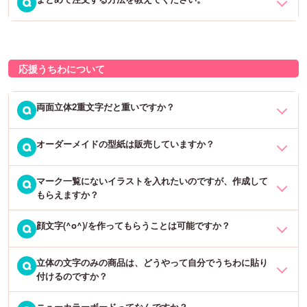
大口注文（illustratorまたはPhotoshopの完全データ入稿のみ）の単
Q
価につきましては「
データ入稿 →
」の各商品ページで、ご希望の個
再度ご注文いただくとご注文が重複してしまいますので、お手数で
数をご入力いただくと、単価が表示されます。
1個目の商品をカートに入れた後、2個目の商品ページに戻っていた
すがご注文店舗・ご注文者様氏名・いつ頃注文手続きを行ったか・
だき、商品をカートに入れてください。ご希望の商品をご希望の個
商品名等を記載の上、お問い合わせよりご連絡をお願いいたしま
そちらの単価をご確認の上、お見積もりが必要でしたらお問い合わ
応援うちわについて
数分、上記の手順を繰り返していただき、カートの中にご希望の商
す。
せよりご連絡をお願いいたします。
品がすべて入っていることをご確認いただきましたら、ご注文手続
きへお進みください。
両面立体2重文字だと重いですか？
Q
※同じものをご希望の場合は、数量を変更していただければ問題ござ
いません。
オーダーメイドの型紙は販売していますか？
立体2重文字（立体バック）の重さは、約30gです。シール2重文字
Q
が約20gなので、それほど変わりはありませんが持つ人によっては、
重く感じる方もいらっしゃるかもしれません。
マーク一覧にないイラストを入れたいのですが、作成して
申し訳ございませんが、オーダーメイドの型紙は販売しておりませ
Q
もらえますか？
ん。現在販売している型紙は、定型メッセージのみとなっておりま
立体2重文字（立体バック）は立体的なのでとてもきれいに仕上がり
す。
ますが、1cmの厚さになりますので、両面立体2重文字にした場合
顔文字(^o^)/を作ってもらうことは可能ですか？
どんなイラストを作りたいのか、手書きでもイメージ画像でも構い
Q
は、少しこの厚さの方が気になります。両面を立体2重文字にされる
ませんので、ご注文前に「お問い合わせフォーム」より画像をお送
お客様も多いですが、片面は、シールにされることをお勧めしま
り下さい。作成可能かどうか、可能な場合はオプション料金等につ
立体の文字のみの商品は、どうやって自分でうちわに貼り
顔文字の作成は可能ですが、記号によって作られているため書体に
Q
す。
いてご回答させていただきます。
付けるのですか？
よって顔が異なります。さらに2重や3重でバックを付けることによ
り、顔文字があまりはっきりしなくなってしまいますので、あまり
ニューカラーボードってなんですか？