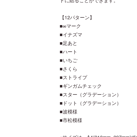
ドに貼ることができます。
【12パターン】
■∞マーク
■イナズマ
■足あと
■ハート
■いちご
■さくら
■ストライプ
■ギンガムチェック
■スター（グラデーション）
■ドット（グラデーション）
■波模様
■市松模様