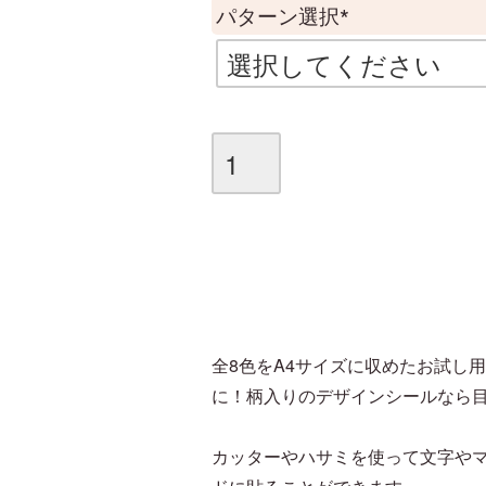
パターン選択
(
必
須
)
全8色をA4サイズに収めたお試し
に！柄入りのデザインシールなら
カッターやハサミを使って文字や