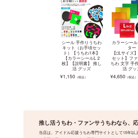
シール 手作りうちわ
カラーシール
キット（お手頃セッ
ター
ト）【うちわ1本】
【□Lサイズ】
【カラーシールL 2
セット】ファ
枚】【説明書】 推し
ちわ 文字 手
活 グッズ
活 グッ
¥
1,150
¥
4,650
（税込）
（税込）
推し活うちわ・ファンサうちわなら、応
当店は、アイドル応援うちわ専門サイトとして15年以