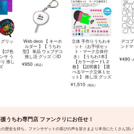
 グリッ
Web deco 【 キーホ
立体 手作りうちわキ
デコプ
ルダー 】【 うちわ
ット（お手頃セッ
ンドマ
【□7色
型】 単品 ウェブデコ
ト・マーク立体付
ンサ う
推し活 グッズ ◇ID
き）【うちわ1本】
¥
490
（
作り 推し
【カラーボードL 2
¥
950
（税込）
ズ
枚】【説明書】【選
べるマーク立体１セ
ット】 推し活 グッズ
¥
1,510
（税込）
援うちわ専門店 ファンクリにお任せ！
上の歴史を持ち、ファンサゲットの喜びの声を皆さまより本当にたくさん頂