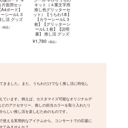
（片面用セッ
キット（４重文字用
【A4ボード】
推し色グリッターセ
ーシールL 3
ット）【うちわ1本】
推し活 グッズ
【カラーシールL 3
枚】【グリッターシ
（税込）
ールL１枚】【説明
書】 推し活 グッズ
¥
1,780
（税込）
いてきました。また、うちわだけでなく推し活に特化し
えています。例えば、カスタマイズ可能なオリジナルデ
などのアクセサリー、推しの担当カラーを取り入れたリ
分らしい推し活を楽しむためのものです。
で使える実用的なアイテムから、コンサートでの応援に
せてみませんか？