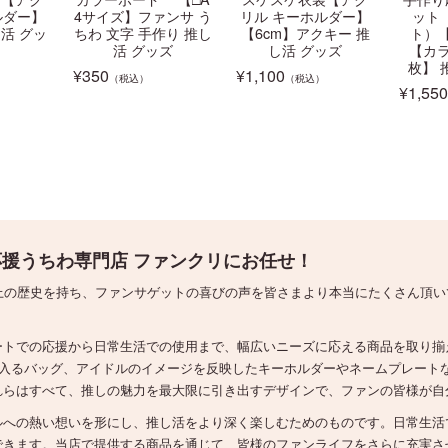
ルダー】
4サイズ】ファンサ う
リル キーホルダー】
ット
活 グッ
ちわ 文字 手作り 推し
【6cm】アクキー 推
ト）
活 グッズ
し活 グッズ
【カラ
枚】 
¥
350
¥
1,100
（税込）
（税込）
¥
1,550
援うちわ専門店 ファンクリにお任せ！
上の歴史を持ち、ファンサゲットの喜びの声を皆さまより本当にたくさん頂
ートでの応援から日常生活での使用まで、幅広いニーズに応える商品を取り揃
リ入るバッグ、アイドルのイメージを反映したキーホルダーやネームプレート
れらはすべて、推しの魅力を最大限に引き出すデザインで、ファンの皆様が自
ルへの熱い想いを形にし、推し活をより深く楽しむためのものです。日常生活
できます。当店で提供する商品を通じて、皆様のファンライフをさらに充実さ