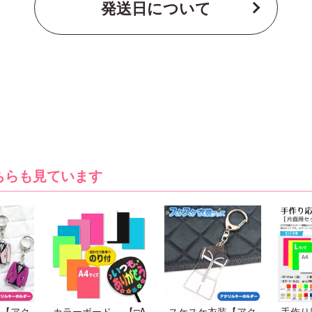
発送日について
ちらも見ています
ツ【アク
カラーボード 【□A
スケスケ衣装【アク
手作り