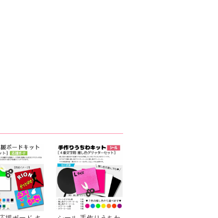
応援ボード キ
シール 手作りうちわ