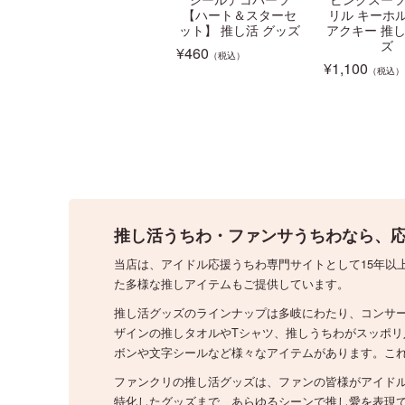
【ハート＆スターセ
リル キーホ
ット】 推し活 グッズ
アクキー 推し
ズ
¥
460
（税込）
¥
1,100
（税込）
推し活うちわ・ファンサうちわなら、応
当店は、アイドル応援うちわ専門サイトとして15年以
た多様な推しアイテムもご提供しています。
推し活グッズのラインナップは多岐にわたり、コンサ
ザインの推しタオルやTシャツ、推しうちわがスッポ
ボンや文字シールなど様々なアイテムがあります。こ
ファンクリの推し活グッズは、ファンの皆様がアイド
特化したグッズまで、あらゆるシーンで推し愛を表現