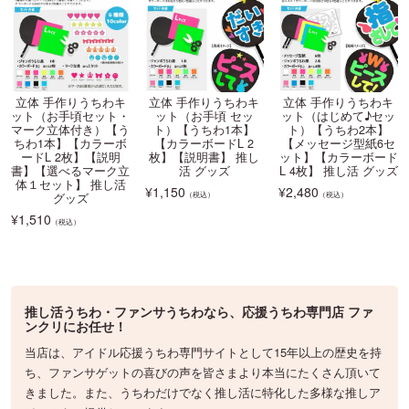
立体 手作りうちわキ
立体 手作りうちわキ
立体 手作りうちわキ
ット（お手頃セット・
ット（お手頃 セッ
ット（はじめて♪セッ
マーク立体付き）【う
ト）【うちわ1本】
ト）【うちわ2本】
ちわ1本】【カラーボ
【カラーボードL 2
【メッセージ型紙6セ
ードL 2枚】【説明
枚】【説明書】 推し
ット】【カラーボード
書】【選べるマーク立
活 グッズ
L 4枚】 推し活 グッズ
体１セット】 推し活
¥
1,150
¥
2,480
（税込）
（税込）
グッズ
¥
1,510
（税込）
推し活うちわ・ファンサうちわなら、応援うちわ専門店 ファ
ンクリにお任せ！
当店は、アイドル応援うちわ専門サイトとして15年以上の歴史を持
ち、ファンサゲットの喜びの声を皆さまより本当にたくさん頂いて
きました。また、うちわだけでなく推し活に特化した多様な推しア