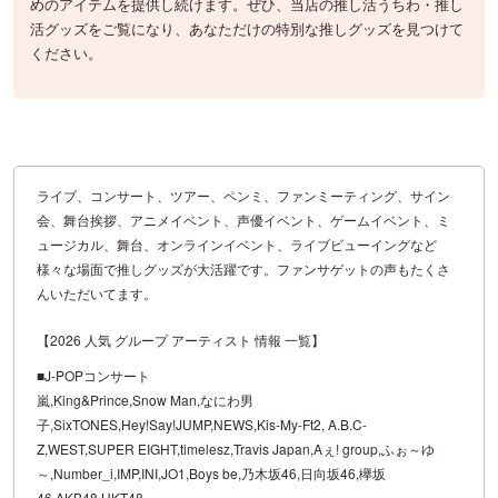
めのアイテムを提供し続けます。ぜひ、当店の推し活うちわ・推し
活グッズをご覧になり、あなただけの特別な推しグッズを見つけて
ください。
ライブ、コンサート、ツアー、ペンミ、ファンミーティング、サイン
会、舞台挨拶、アニメイベント、声優イベント、ゲームイベント、ミ
ュージカル、舞台、オンラインイベント、ライブビューイングなど
様々な場面で推しグッズが大活躍です。ファンサゲットの声もたくさ
んいただいてます。
【2026 人気 グループ アーティスト 情報 一覧】
■J-POPコンサート
嵐,King&Prince,Snow Man,なにわ男
子,SixTONES,Hey!Say!JUMP,NEWS,Kis-My-Ft2, A.B.C-
Z,WEST,SUPER EIGHT,timelesz,Travis Japan,Aぇ! group,ふぉ～ゆ
～,Number_i,IMP,INI,JO1,Boys be,乃木坂46,日向坂46,欅坂
46,AKB48,HKT48