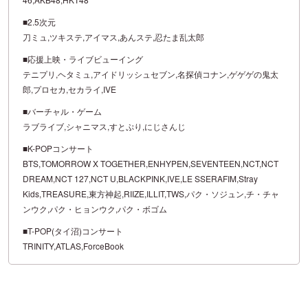
■2.5次元
刀ミュ,ツキステ,アイマス,あんステ,忍たま乱太郎
■応援上映・ライブビューイング
テニプリ,ヘタミュ,アイドリッシュセブン,名探偵コナン,ゲゲゲの鬼太
郎,プロセカ,セカライ,IVE
■バーチャル・ゲーム
ラブライブ,シャニマス,すとぷり,にじさんじ
■K-POPコンサート
BTS,TOMORROW X TOGETHER,ENHYPEN,SEVENTEEN,NCT,NCT
DREAM,NCT 127,NCT U,BLACKPINK,IVE,LE SSERAFIM,Stray
Kids,TREASURE,東方神起,RIIZE,ILLIT,TWS,パク・ソジュン,チ・チャ
ンウク,パク・ヒョンウク,パク・ボゴム
■T-POP(タイ沼)コンサート
TRINITY,ATLAS,ForceBook