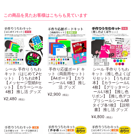
この商品を見たお客様はこちらも見ています
シール 手作りうちわ
手作り応援ボード キ
シール 手作りうちわ
キット（はじめて♪セ
ット（両面用セット）
キット（推し色よくば
ット） 【うちわ2本】
【A4ボード】【カラ
りセット）【うちわ2
【メッセージ型紙6セ
ーシールL 6枚】 推し
本】【カラーシールL
ット】【カラーシール
活 グッズ
4枚】【グリッターシ
4枚】 推し活 グッズ
ールL1枚】【推し色
¥
2,900
（税込）
リボン】【推し色デコ
¥
2,480
（税込）
プリシールシールAB
タイプ各1枚】【説明
書】 推し活 グッズ
¥
4,800
（税込）