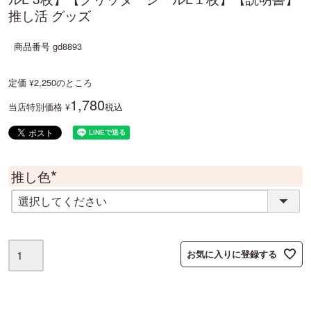
推し活 グッズ
商品番号
gd8893
定価
2,250
のところ
¥
1,780
当店特別価格
税込
¥
推し色
(
必
須
)
お気に入りに登録する