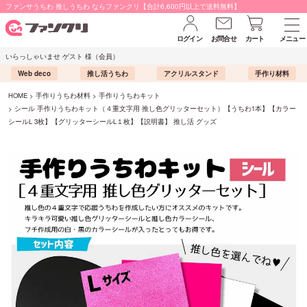
ファンサうちわ 推しうちわ ならファンクリ【合計6,600円以上で送料無料】
ログイン
お問合せ
カート
メニュー
いらっしゃいませ ゲスト 様（会員）
Web deco
推し活うちわ
アクリルスタンド
手作り材料
HOME
手作りうちわ材料
手作りうちわキット
シール 手作りうちわキット（４重文字用 推し色グリッターセット）【うちわ1本】【カラー
シールL 3枚】【グリッターシールL１枚】【説明書】 推し活 グッズ