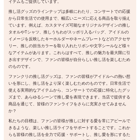
イテムもご提供しています。
推し活グッズのラインナップは多岐にわたり、コンサートでの応援
から日常生活での使用まで、幅広いニーズに応える商品を取り揃え
ています。例えば、カスタマイズ可能なオリジナルデザインの推し
タオルやTシャツ、推しうちわがスッポリ入るバッグ、アイドルの
イメージを反映したキーホルダーやネームプレートなどのアクセサ
リー、推しの担当カラーを取り入れたリボンや文字シールなど様々
なアイテムがあります。これらはすべて、推しの魅力を最大限に引
き出すデザインで、ファンの皆様が自分らしい推し活を楽しむため
のものです。
ファンクリの推し活グッズは、ファンの皆様がアイドルへの熱い想
いを形にし、推し活をより深く楽しむためのものです。日常生活で
使える実用的なアイテムから、コンサートでの応援に特化したグッ
ズまで、あらゆるシーンで推し愛を表現できます。当店で提供する
商品を通じて、皆様のファンライフをさらに充実させてみません
か？
私たちの目標は、ファンの皆様が推しに対する愛を常にアピールで
きるような、楽しい推し活ライフをサポートすることです。これか
らも皆様の推し活を全力で応援・サポートし、推し愛を形にするた