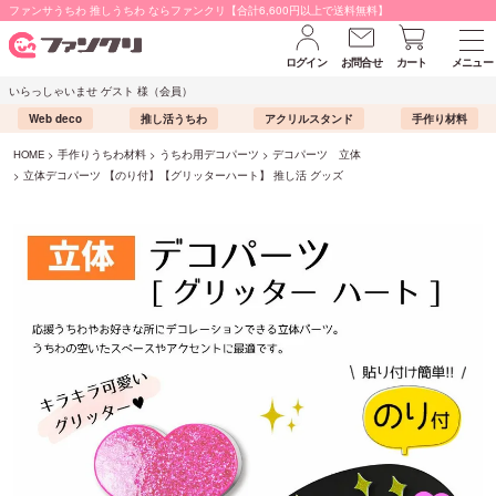
ファンサうちわ 推しうちわ ならファンクリ【合計6,600円以上で送料無料】
ログイン
お問合せ
カート
メニュー
いらっしゃいませ ゲスト 様（会員）
Web deco
推し活うちわ
アクリルスタンド
手作り材料
HOME
手作りうちわ材料
うちわ用デコパーツ
デコパーツ 立体
立体デコパーツ 【のり付】【グリッターハート】 推し活 グッズ