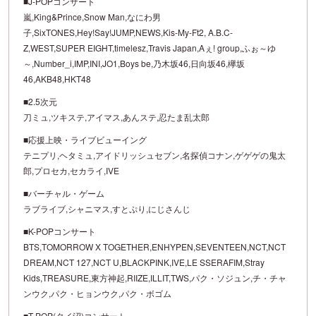
■J-POPコンサート
嵐,King&Prince,Snow Man,なにわ男
子,SixTONES,Hey!Say!JUMP,NEWS,Kis-My-Ft2, A.B.C-
Z,WEST,SUPER EIGHT,timelesz,Travis Japan,Aぇ! group,ふぉ～ゆ
～,Number_i,IMP,INI,JO1,Boys be,乃木坂46,日向坂46,欅坂
46,AKB48,HKT48
■2.5次元
刀ミュ,ツキステ,アイマス,あんステ,忍たま乱太郎
■応援上映・ライブビューイング
テニプリ,ヘタミュ,アイドリッシュセブン,名探偵コナン,ゲゲゲの鬼太
郎,プロセカ,セカライ,IVE
■バーチャル・ゲーム
ラブライブ,シャニマス,すとぷり,にじさんじ
■K-POPコンサート
BTS,TOMORROW X TOGETHER,ENHYPEN,SEVENTEEN,NCT,NCT
DREAM,NCT 127,NCT U,BLACKPINK,IVE,LE SSERAFIM,Stray
Kids,TREASURE,東方神起,RIIZE,ILLIT,TWS,パク・ソジュン,チ・チャ
ンウク,パク・ヒョンウク,パク・ボゴム
■T-POP(タイ沼)コンサート