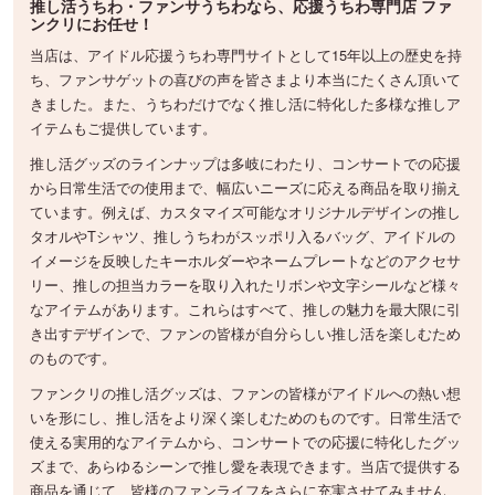
推し活うちわ・ファンサうちわなら、応援うちわ専門店 ファ
ンクリにお任せ！
当店は、アイドル応援うちわ専門サイトとして15年以上の歴史を持
ち、ファンサゲットの喜びの声を皆さまより本当にたくさん頂いて
きました。また、うちわだけでなく推し活に特化した多様な推しア
イテムもご提供しています。
推し活グッズのラインナップは多岐にわたり、コンサートでの応援
から日常生活での使用まで、幅広いニーズに応える商品を取り揃え
ています。例えば、カスタマイズ可能なオリジナルデザインの推し
タオルやTシャツ、推しうちわがスッポリ入るバッグ、アイドルの
イメージを反映したキーホルダーやネームプレートなどのアクセサ
リー、推しの担当カラーを取り入れたリボンや文字シールなど様々
なアイテムがあります。これらはすべて、推しの魅力を最大限に引
き出すデザインで、ファンの皆様が自分らしい推し活を楽しむため
のものです。
ファンクリの推し活グッズは、ファンの皆様がアイドルへの熱い想
いを形にし、推し活をより深く楽しむためのものです。日常生活で
使える実用的なアイテムから、コンサートでの応援に特化したグッ
ズまで、あらゆるシーンで推し愛を表現できます。当店で提供する
商品を通じて、皆様のファンライフをさらに充実させてみません