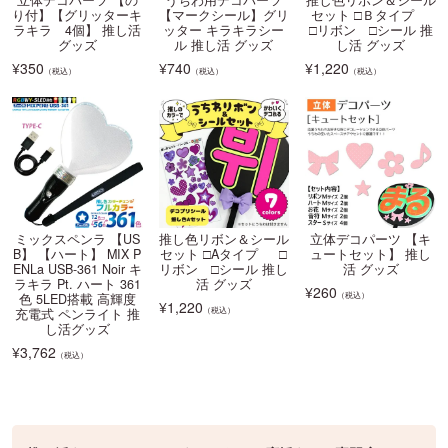
り付】【グリッターキ
【マークシール】グリ
セット □Ｂタイプ
ラキラ 4個】 推し活
ッター キラキラシー
□リボン □シール 推
グッズ
ル 推し活 グッズ
し活 グッズ
¥
350
¥
740
¥
1,220
（税込）
（税込）
（税込）
ミックスペンラ 【US
推し色リボン＆シール
立体デコパーツ 【キ
B】 【ハート】 MIX P
セット □Aタイプ □
ュートセット】 推し
ENLa USB-361 Noir キ
リボン □シール 推し
活 グッズ
ラキラ Pt. ハート 361
活 グッズ
¥
260
（税込）
色 5LED搭載 高輝度
¥
1,220
（税込）
充電式 ペンライト 推
し活グッズ
¥
3,762
（税込）