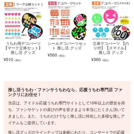
うちわ用デコパーツ
シールデコパーツセッ
立体デコパーツ 【の
【マーク立体セット】
ト 推し活 グッズ
り付】【スマイル】
推し活 グッズ
推し活 グッズ
¥
560
（税込）
¥
510
¥
360
（税込）
（税込）
推し活うちわ・ファンサうちわなら、応援うちわ専門店 ファ
ンクリにお任せ！
当店は、アイドル応援うちわ専門サイトとして15年以上の歴史を持
ち、ファンサゲットの喜びの声を皆さまより本当にたくさん頂いて
きました。また、うちわだけでなく推し活に特化した多様な推しア
イテムもご提供しています。
推し活グッズのラインナップは多岐にわたり、コンサートでの応援