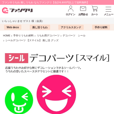
ファンサうちわ 推しうちわ ならファンクリ【合計6,600円以上で送料無料】
ログイン
お問合せ
カート
メニュー
いらっしゃいませ ゲスト 様（会員）
Web deco
推し活うちわ
アクリルスタンド
手作り材料
HOME
手作りうちわ材料
うちわ用デコパーツ
デコパーツ シール
シールデコパーツ 【スマイル】 推し活 グッズ