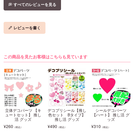
すべてのレビューを見る
レビューを書く
この商品を見たお客様はこちらも見ています
立体デコパーツ 【キ
デコプリシール【推し
シールデコパーツ
ュートセット】 推し
色セット Bタイプ】
【ハート】 推し活 グ
活 グッズ
推し活 グッズ
ッズ
¥
260
¥
490
¥
310
（税込）
（税込）
（税込）