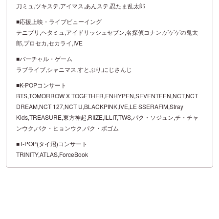
刀ミュ,ツキステ,アイマス,あんステ,忍たま乱太郎
■応援上映・ライブビューイング
テニプリ,ヘタミュ,アイドリッシュセブン,名探偵コナン,ゲゲゲの鬼太
郎,プロセカ,セカライ,IVE
■バーチャル・ゲーム
ラブライブ,シャニマス,すとぷり,にじさんじ
■K-POPコンサート
BTS,TOMORROW X TOGETHER,ENHYPEN,SEVENTEEN,NCT,NCT
DREAM,NCT 127,NCT U,BLACKPINK,IVE,LE SSERAFIM,Stray
Kids,TREASURE,東方神起,RIIZE,ILLIT,TWS,パク・ソジュン,チ・チャ
ンウク,パク・ヒョンウク,パク・ボゴム
■T-POP(タイ沼)コンサート
TRINITY,ATLAS,ForceBook