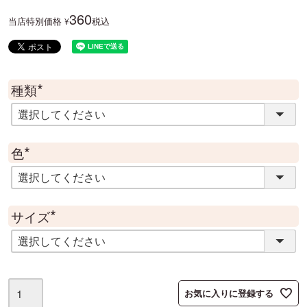
360
当店特別価格
税込
¥
種類
(
必
須
)
色
(
必
須
)
サイズ
(
必
須
)
お気に入りに登録する