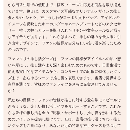
から日常生活での使用まで、幅広いニーズに応える商品を取り揃え
ています。例えば、カスタマイズ可能なオリジナルデザインの推し
タオルやTシャツ、推しうちわがスッポリ入るバッグ、アイドルの
イメージを反映したキーホルダーやネームプレートなどのアクセサ
リー、推しの担当カラーを取り入れたリボンや文字シールなど様々
なアイテムがあります。これらはすべて、推しの魅力を最大限に引
き出すデザインで、ファンの皆様が自分らしい推し活を楽しむため
のものです。
ファンクリの推し活グッズは、ファンの皆様がアイドルへの熱い想
いを形にし、推し活をより深く楽しむためのものです。日常生活で
使える実用的なアイテムから、コンサートでの応援に特化したグッ
ズまで、あらゆるシーンで推し愛を表現できます。当店で提供する
商品を通じて、皆様のファンライフをさらに充実させてみません
か？
私たちの目標は、ファンの皆様が推しに対する愛を常にアピールで
きるような、楽しい推し活ライフをサポートすることです。これか
らも皆様の推し活を全力で応援・サポートし、推し愛を形にするた
めのアイテムを提供し続けます。ぜひ、当店の推し活うちわ・推し
活グッズをご覧になり、あなただけの特別な推しグッズを見つけて