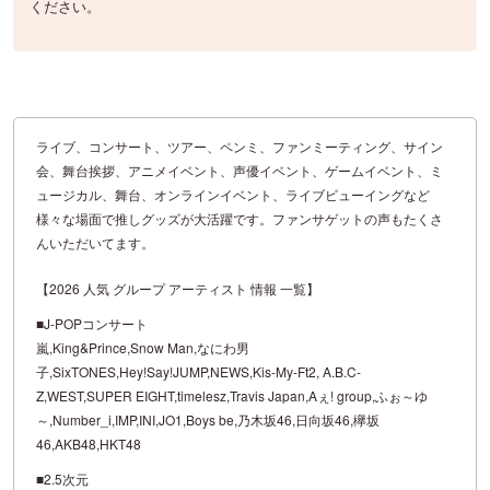
ください。
ライブ、コンサート、ツアー、ペンミ、ファンミーティング、サイン
会、舞台挨拶、アニメイベント、声優イベント、ゲームイベント、ミ
ュージカル、舞台、オンラインイベント、ライブビューイングなど
様々な場面で推しグッズが大活躍です。ファンサゲットの声もたくさ
んいただいてます。
【2026 人気 グループ アーティスト 情報 一覧】
■J-POPコンサート
嵐,King&Prince,Snow Man,なにわ男
子,SixTONES,Hey!Say!JUMP,NEWS,Kis-My-Ft2, A.B.C-
Z,WEST,SUPER EIGHT,timelesz,Travis Japan,Aぇ! group,ふぉ～ゆ
～,Number_i,IMP,INI,JO1,Boys be,乃木坂46,日向坂46,欅坂
46,AKB48,HKT48
■2.5次元