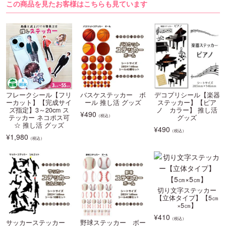
この商品を見たお客様はこちらも見ています
フレークシール【フリ
バスケステッカー ボ
デコプリシール【楽器
ーカット】【完成サイ
ール 推し活 グッズ
ステッカー】【ピア
ズ指定】3～20cm ス
ノ カラー】 推し活
¥
490
（税込）
テッカー ネコポス可
グッズ
☆ 推し活 グッズ
¥
490
（税込）
¥
1,980
（税込）
切り文字ステッカー
【立体タイプ】【5㎝
×5㎝】
¥
410
（税込）
サッカーステッカー
野球ステッカー ボー