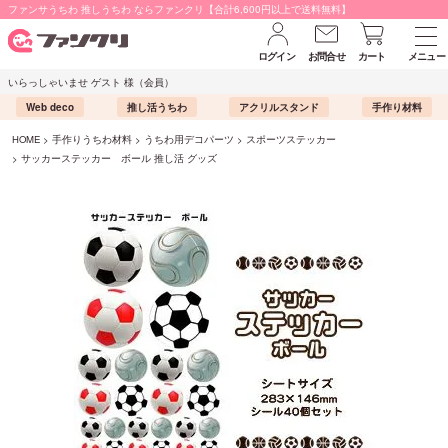
ファンサうちわ 推しうちわ ならファンクリ【合計6,600円以上で送料無料】
ログイン
お問合せ
カート
メニュー
いらっしゃいませ ゲスト 様（会員）
Web deco
推し活うちわ
アクリルスタンド
手作り材料
HOME
手作りうちわ材料
うちわ用デコパーツ
スポーツステッカー
サッカーステッカー ボール 推し活 グッズ