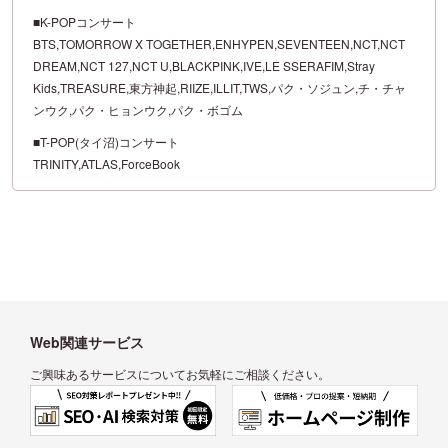
■K-POPコンサート
BTS,TOMORROW X TOGETHER,ENHYPEN,SEVENTEEN,NCT,NCT
DREAM,NCT 127,NCT U,BLACKPINK,IVE,LE SSERAFIM,Stray
Kids,TREASURE,東方神起,RIIZE,ILLIT,TWS,パク・ソジュン,チ・チャ
ンウク,パク・ヒョンウク,パク・ボゴム
■T-POP(タイ沼)コンサート
TRINITY,ATLAS,ForceBook
Web関連サービス
ご興味あるサービスについてお気軽にご相談ください。