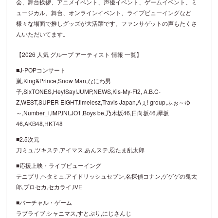
会、舞台挨拶、アニメイベント、声優イベント、ゲームイベント、ミ
ュージカル、舞台、オンラインイベント、ライブビューイングなど
様々な場面で推しグッズが大活躍です。ファンサゲットの声もたくさ
んいただいてます。
【2026 人気 グループ アーティスト 情報 一覧】
■J-POPコンサート
嵐,King&Prince,Snow Man,なにわ男
子,SixTONES,Hey!Say!JUMP,NEWS,Kis-My-Ft2, A.B.C-
Z,WEST,SUPER EIGHT,timelesz,Travis Japan,Aぇ! group,ふぉ～ゆ
～,Number_i,IMP,INI,JO1,Boys be,乃木坂46,日向坂46,欅坂
46,AKB48,HKT48
■2.5次元
刀ミュ,ツキステ,アイマス,あんステ,忍たま乱太郎
■応援上映・ライブビューイング
テニプリ,ヘタミュ,アイドリッシュセブン,名探偵コナン,ゲゲゲの鬼太
郎,プロセカ,セカライ,IVE
■バーチャル・ゲーム
ラブライブ,シャニマス,すとぷり,にじさんじ