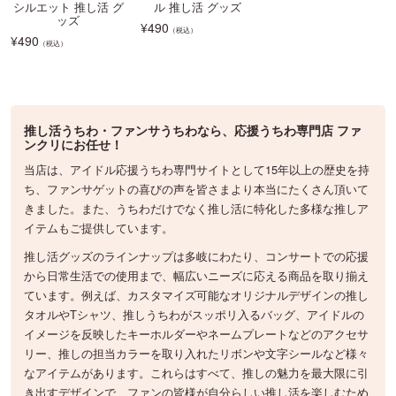
シルエット 推し活 グ
ル 推し活 グッズ
ッズ
¥
490
（税込）
¥
490
（税込）
推し活うちわ・ファンサうちわなら、応援うちわ専門店 ファ
ンクリにお任せ！
当店は、アイドル応援うちわ専門サイトとして15年以上の歴史を持
ち、ファンサゲットの喜びの声を皆さまより本当にたくさん頂いて
きました。また、うちわだけでなく推し活に特化した多様な推しア
イテムもご提供しています。
推し活グッズのラインナップは多岐にわたり、コンサートでの応援
から日常生活での使用まで、幅広いニーズに応える商品を取り揃え
ています。例えば、カスタマイズ可能なオリジナルデザインの推し
タオルやTシャツ、推しうちわがスッポリ入るバッグ、アイドルの
イメージを反映したキーホルダーやネームプレートなどのアクセサ
リー、推しの担当カラーを取り入れたリボンや文字シールなど様々
なアイテムがあります。これらはすべて、推しの魅力を最大限に引
き出すデザインで、ファンの皆様が自分らしい推し活を楽しむため