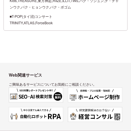
Kids,TREASURE,東方神起,RIIZE,ILLIT,TWS,パク・ソジュン,チ・チャ
ンウク,パク・ヒョンウク,パク・ボゴム
■T-POP(タイ沼)コンサート
TRINITY,ATLAS,ForceBook
Web関連サービス
ご興味あるサービスについてお気軽にご相談ください。