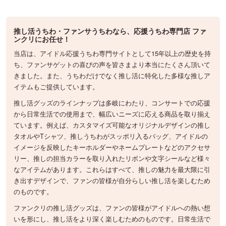
推し活うちわ・ファンサうちわなら、応援うちわ専門店 ファ
ンクリにお任せ！
当店は、アイドル応援うちわ専門サイトとして15年以上の歴史を持
ち、ファンサゲットの喜びの声を皆さまより本当にたくさん頂いて
きました。また、うちわだけでなく推し活に特化した多様な推しア
イテムもご提供しています。
推し活グッズのラインナップは多岐にわたり、コンサートでの応援
から日常生活での使用まで、幅広いニーズに応える商品を取り揃え
ています。例えば、カスタマイズ可能なオリジナルデザインの推し
タオルやTシャツ、推しうちわがスッポリ入るバッグ、アイドルの
イメージを反映したキーホルダーやネームプレートなどのアクセサ
リー、推しの担当カラーを取り入れたリボンや文字シールなど様々
なアイテムがあります。これらはすべて、推しの魅力を最大限に引
き出すデザインで、ファンの皆様が自分らしい推し活を楽しむため
のものです。
ファンクリの推し活グッズは、ファンの皆様がアイドルへの熱い想
いを形にし、推し活をより深く楽しむためのものです。日常生活で