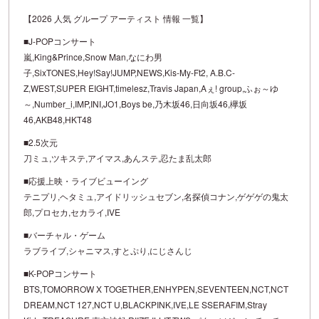
【2026 人気 グループ アーティスト 情報 一覧】
■J-POPコンサート
嵐,King&Prince,Snow Man,なにわ男
子,SixTONES,Hey!Say!JUMP,NEWS,Kis-My-Ft2, A.B.C-
Z,WEST,SUPER EIGHT,timelesz,Travis Japan,Aぇ! group,ふぉ～ゆ
～,Number_i,IMP,INI,JO1,Boys be,乃木坂46,日向坂46,欅坂
46,AKB48,HKT48
■2.5次元
刀ミュ,ツキステ,アイマス,あんステ,忍たま乱太郎
■応援上映・ライブビューイング
テニプリ,ヘタミュ,アイドリッシュセブン,名探偵コナン,ゲゲゲの鬼太
郎,プロセカ,セカライ,IVE
■バーチャル・ゲーム
ラブライブ,シャニマス,すとぷり,にじさんじ
■K-POPコンサート
BTS,TOMORROW X TOGETHER,ENHYPEN,SEVENTEEN,NCT,NCT
DREAM,NCT 127,NCT U,BLACKPINK,IVE,LE SSERAFIM,Stray