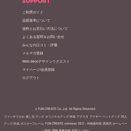
SUPPORT
ご利用ガイド
品質基準について
送料とお支払い方法について
よくある質問＆お問い合せ
みんなの口コミ・評価
メルマガ登録
Web decoデザインリクエスト
マイページ/会員登録
ログアウト
© FUN-CREATE Co.,Ltd. All Rights Reserved.
ファンサうちわ
推し活 グッズ
オリジナルグッズ 作成
アクスタ
アクキー
ペットグッズ
同人
グッズ 作成
ポスターフレーム
FUN-CREATE overseas
SEO・AI検索対策
西尾市 ホームペー
ジ制作
RPA 業務支援
経営コンサル