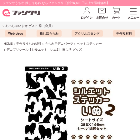
ファンサうちわ 推しうちわ ならファンクリ【合計6,600円以上で送料無料】
ログイン
お問合せ
カート
メニュー
いらっしゃいませ ゲスト 様（会員）
Web deco
推し活うちわ
アクリルスタンド
手作り材料
HOME
手作りうちわ材料
うちわ用デコパーツ
ペットステッカー
デコプリシール【シルエット いぬ2】 推し活 グッズ