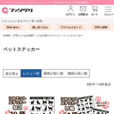
ファンサうちわ 推しうちわ ならファンクリ【合計6,600円以上で送料無料】
ログイン
お問合せ
カート
メニュー
いらっしゃいませ ゲスト 様（会員）
Web deco
推し活うちわ
アクリルスタンド
手作り材料
HOME
手作りうちわ材料
うちわ用デコパーツ
ペットステッカー
ペットステッカー
レビュー順
価格が安い順
価格が高い順
並び替え
6
件中
1
-
6
件表示