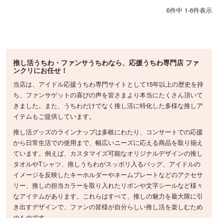
6
件中
1
-
6
件表示
推し活うちわ・ファンサうちわなら、応援うちわ専門店 ファ
ンクリにお任せ！
当店は、アイドル応援うちわ専門サイトとして15年以上の歴史を持
ち、ファンサゲットの喜びの声を皆さまより本当にたくさん頂いて
きました。また、うちわだけでなく推し活に特化した多様な推しア
イテムもご提供しています。
推し活グッズのラインナップは多岐にわたり、コンサートでの応援
から日常生活での使用まで、幅広いニーズに応える商品を取り揃え
ています。例えば、カスタマイズ可能なオリジナルデザインの推し
タオルやTシャツ、推しうちわがスッポリ入るバッグ、アイドルの
イメージを反映したキーホルダーやネームプレートなどのアクセサ
リー、推しの担当カラーを取り入れたリボンや文字シールなど様々
なアイテムがあります。これらはすべて、推しの魅力を最大限に引
き出すデザインで、ファンの皆様が自分らしい推し活を楽しむため
のものです。