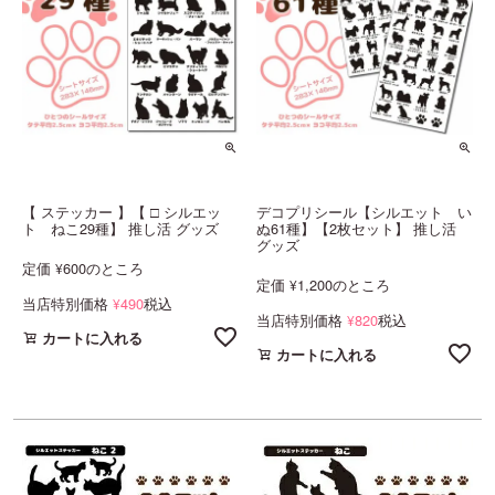
【 ステッカー 】【 □ シルエッ
デコプリシール【シルエット い
ト ねこ29種】 推し活 グッズ
ぬ61種】【2枚セット】 推し活
グッズ
定価
600
のところ
¥
定価
1,200
のところ
¥
当店特別価格
490
税込
¥
当店特別価格
820
税込
¥
カートに入れる
カートに入れる