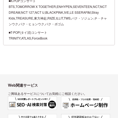
■K-POPコンサート
BTS,TOMORROW X TOGETHER,ENHYPEN,SEVENTEEN,NCT,NCT
DREAM,NCT 127,NCT U,BLACKPINK,IVE,LE SSERAFIM,Stray
Kids,TREASURE,東方神起,RIIZE,ILLIT,TWS,パク・ソジュン,チ・チャ
ンウク,パク・ヒョンウク,パク・ボゴム
■T-POP(タイ沼)コンサート
TRINITY,ATLAS,ForceBook
Web関連サービス
ご興味あるサービスについてお気軽にご相談ください。