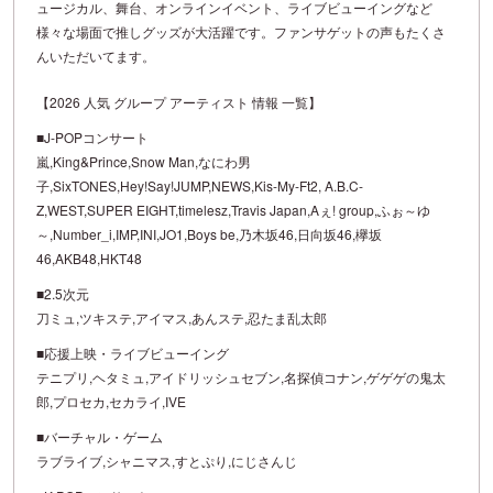
ュージカル、舞台、オンラインイベント、ライブビューイングなど
様々な場面で推しグッズが大活躍です。ファンサゲットの声もたくさ
んいただいてます。
【2026 人気 グループ アーティスト 情報 一覧】
■J-POPコンサート
嵐,King&Prince,Snow Man,なにわ男
子,SixTONES,Hey!Say!JUMP,NEWS,Kis-My-Ft2, A.B.C-
Z,WEST,SUPER EIGHT,timelesz,Travis Japan,Aぇ! group,ふぉ～ゆ
～,Number_i,IMP,INI,JO1,Boys be,乃木坂46,日向坂46,欅坂
46,AKB48,HKT48
■2.5次元
刀ミュ,ツキステ,アイマス,あんステ,忍たま乱太郎
■応援上映・ライブビューイング
テニプリ,ヘタミュ,アイドリッシュセブン,名探偵コナン,ゲゲゲの鬼太
郎,プロセカ,セカライ,IVE
■バーチャル・ゲーム
ラブライブ,シャニマス,すとぷり,にじさんじ