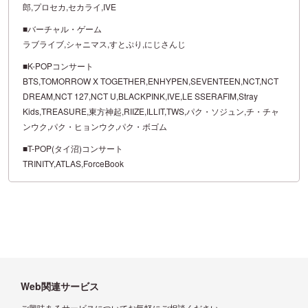
郎,プロセカ,セカライ,IVE
■バーチャル・ゲーム
ラブライブ,シャニマス,すとぷり,にじさんじ
■K-POPコンサート
BTS,TOMORROW X TOGETHER,ENHYPEN,SEVENTEEN,NCT,NCT
DREAM,NCT 127,NCT U,BLACKPINK,IVE,LE SSERAFIM,Stray
Kids,TREASURE,東方神起,RIIZE,ILLIT,TWS,パク・ソジュン,チ・チャ
ンウク,パク・ヒョンウク,パク・ボゴム
■T-POP(タイ沼)コンサート
TRINITY,ATLAS,ForceBook
Web関連サービス
ご興味あるサービスについてお気軽にご相談ください。