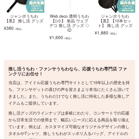
ジャンボうちわ
Web deco 透明うちわ
ジャンボうちわ
【黒】 推し活 グッズ
【□小】 単品 ウェブ
【黒】【10本セッ
デコ 推し活 グッズ ◇
ト】 推し活 グッズ
¥
380
（税込）
ID
¥
1,880
（税込）
¥
1,600
（税込）
推し活うちわ・ファンサうちわなら、応援うちわ専門店 ファ
ンクリにお任せ！
当店は、アイドル応援うちわ専門サイトとして15年以上の歴史を持
ち、ファンサゲットの喜びの声を皆さまより本当にたくさん頂いて
きました。また、うちわだけでなく推し活に特化した多様な推しア
イテムもご提供しています。
推し活グッズのラインナップは多岐にわたり、コンサートでの応援
から日常生活での使用まで、幅広いニーズに応える商品を取り揃え
ています。例えば、カスタマイズ可能なオリジナルデザインの推し
タオルやTシャツ、推しうちわがスッポリ入るバッグ、アイドルの