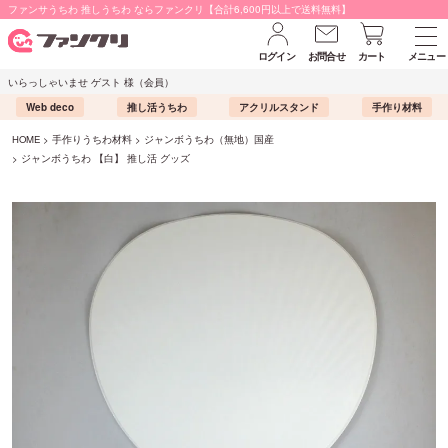
ファンサうちわ 推しうちわ ならファンクリ【合計6,600円以上で送料無料】
ログイン
お問合せ
カート
メニュー
いらっしゃいませ ゲスト 様（会員）
Web deco
推し活うちわ
アクリルスタンド
手作り材料
HOME
手作りうちわ材料
ジャンボうちわ（無地）国産
ジャンボうちわ 【白】 推し活 グッズ