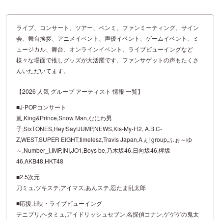
ライブ、コンサート、ツアー、ペンミ、ファンミーティング、サイン
会、舞台挨拶、アニメイベント、声優イベント、ゲームイベント、ミ
ュージカル、舞台、オンラインイベント、ライブビューイングなど
様々な場面で推しグッズが大活躍です。ファンサゲットの声もたくさ
んいただいてます。
【2026 人気 グループ アーティスト 情報 一覧】
■J-POPコンサート
嵐,King&Prince,Snow Man,なにわ男
子,SixTONES,Hey!Say!JUMP,NEWS,Kis-My-Ft2, A.B.C-
Z,WEST,SUPER EIGHT,timelesz,Travis Japan,Aぇ! group,ふぉ～ゆ
～,Number_i,IMP,INI,JO1,Boys be,乃木坂46,日向坂46,欅坂
46,AKB48,HKT48
■2.5次元
刀ミュ,ツキステ,アイマス,あんステ,忍たま乱太郎
■応援上映・ライブビューイング
テニプリ,ヘタミュ,アイドリッシュセブン,名探偵コナン,ゲゲゲの鬼太