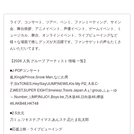
ライブ、コンサート、ツアー、ペンミ、ファンミーティング、サイン
会、舞台挨拶、アニメイベント、声優イベント、ゲームイベント、ミ
ュージカル、舞台、オンラインイベント、ライブビューイングなど
様々な場面で推しグッズが大活躍です。ファンサゲットの声もたくさ
んいただいてます。
【2026 人気 グループ アーティスト 情報 一覧】
■J-POPコンサート
嵐,King&Prince,Snow Man,なにわ男
子,SixTONES,Hey!Say!JUMP,NEWS,Kis-My-Ft2, A.B.C-
Z,WEST,SUPER EIGHT,timelesz,Travis Japan,Aぇ! group,ふぉ～ゆ
～,Number_i,IMP,INI,JO1,Boys be,乃木坂46,日向坂46,欅坂
46,AKB48,HKT48
■2.5次元
刀ミュ,ツキステ,アイマス,あんステ,忍たま乱太郎
■応援上映・ライブビューイング