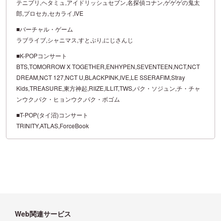
テニプリ,ヘタミュ,アイドリッシュセブン,名探偵コナン,ゲゲゲの鬼太
郎,プロセカ,セカライ,IVE
■バーチャル・ゲーム
ラブライブ,シャニマス,すとぷり,にじさんじ
■K-POPコンサート
BTS,TOMORROW X TOGETHER,ENHYPEN,SEVENTEEN,NCT,NCT
DREAM,NCT 127,NCT U,BLACKPINK,IVE,LE SSERAFIM,Stray
Kids,TREASURE,東方神起,RIIZE,ILLIT,TWS,パク・ソジュン,チ・チャ
ンウク,パク・ヒョンウク,パク・ボゴム
■T-POP(タイ沼)コンサート
TRINITY,ATLAS,ForceBook
Web関連サービス