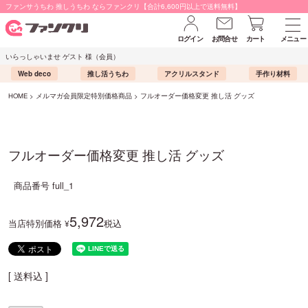
ファンサうちわ 推しうちわ ならファンクリ【合計6,600円以上で送料無料】
ログイン
お問合せ
カート
メニュー
いらっしゃいませ ゲスト 様（会員）
Web deco
推し活うちわ
アクリルスタンド
手作り材料
HOME
メルマガ会員限定特別価格商品
フルオーダー価格変更 推し活 グッズ
フルオーダー価格変更 推し活 グッズ
商品番号
full_1
5,972
当店特別価格
税込
¥
送料込