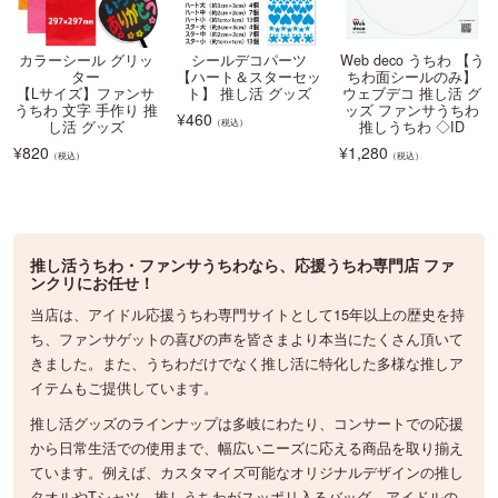
カラーシール グリッ
シールデコパーツ
Web deco うちわ 【う
ター
【ハート＆スターセッ
ちわ面シールのみ】
【Lサイズ】ファンサ
ト】 推し活 グッズ
ウェブデコ 推し活 グ
うちわ 文字 手作り 推
ッズ ファンサうちわ
¥
460
（税込）
し活 グッズ
推しうちわ ◇ID
¥
820
¥
1,280
（税込）
（税込）
推し活うちわ・ファンサうちわなら、応援うちわ専門店 ファ
ンクリにお任せ！
当店は、アイドル応援うちわ専門サイトとして15年以上の歴史を持
ち、ファンサゲットの喜びの声を皆さまより本当にたくさん頂いて
きました。また、うちわだけでなく推し活に特化した多様な推しア
イテムもご提供しています。
推し活グッズのラインナップは多岐にわたり、コンサートでの応援
から日常生活での使用まで、幅広いニーズに応える商品を取り揃え
ています。例えば、カスタマイズ可能なオリジナルデザインの推し
タオルやTシャツ、推しうちわがスッポリ入るバッグ、アイドルの