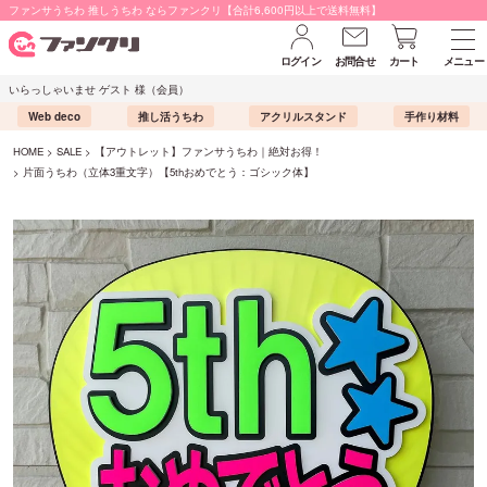
ファンサうちわ 推しうちわ ならファンクリ【合計6,600円以上で送料無料】
ログイン
お問合せ
カート
メニュー
いらっしゃいませ ゲスト 様（会員）
Web deco
推し活うちわ
アクリルスタンド
手作り材料
HOME
SALE
【アウトレット】ファンサうちわ｜絶対お得！
片面うちわ（立体3重文字）【5thおめでとう：ゴシック体】