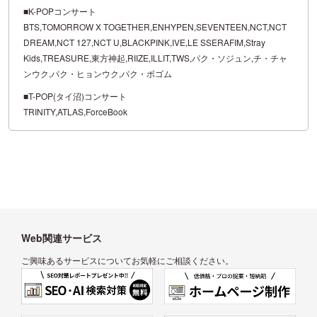
■K-POPコンサート
BTS,TOMORROW X TOGETHER,ENHYPEN,SEVENTEEN,NCT,NCT
DREAM,NCT 127,NCT U,BLACKPINK,IVE,LE SSERAFIM,Stray
Kids,TREASURE,東方神起,RIIZE,ILLIT,TWS,パク・ソジュン,チ・チャ
ンウク,パク・ヒョンウク,パク・ボゴム
■T-POP(タイ沼)コンサート
TRINITY,ATLAS,ForceBook
Web関連サービス
ご興味あるサービスについてお気軽にご相談ください。