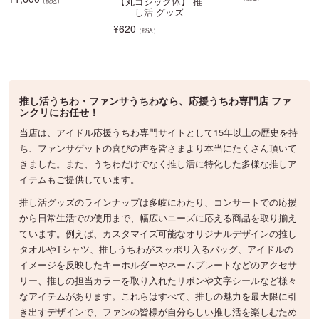
【丸ゴシック体】 推
（税込）
し活 グッズ
¥
620
（税込）
推し活うちわ・ファンサうちわなら、応援うちわ専門店 ファ
ンクリにお任せ！
当店は、アイドル応援うちわ専門サイトとして15年以上の歴史を持
ち、ファンサゲットの喜びの声を皆さまより本当にたくさん頂いて
きました。また、うちわだけでなく推し活に特化した多様な推しア
イテムもご提供しています。
推し活グッズのラインナップは多岐にわたり、コンサートでの応援
から日常生活での使用まで、幅広いニーズに応える商品を取り揃え
ています。例えば、カスタマイズ可能なオリジナルデザインの推し
タオルやTシャツ、推しうちわがスッポリ入るバッグ、アイドルの
イメージを反映したキーホルダーやネームプレートなどのアクセサ
リー、推しの担当カラーを取り入れたリボンや文字シールなど様々
なアイテムがあります。これらはすべて、推しの魅力を最大限に引
き出すデザインで、ファンの皆様が自分らしい推し活を楽しむため