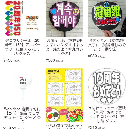
デコプリシール【20
片面うちわ（立体2重
片面うちわ（立体3重
周年 150】アニバー
文字）ハングル【ずっ
文字）【冠番組おめで
サリーに使える 推し
と一緒だよ：韓丸ゴシ
とう：勘亭流】
活 グッズ
ック体】
¥
980
（税込）
¥
490
¥
980
（税込）
（税込）
うちわメッセージ型紙
Web deco 透明うちわ
【10周年おめでと
【□小】 単品 ウェブ
う：丸ゴシック】 推
デコ 推し活 グッズ ◇
し活 グッズ
ID
うちわ文字型紙セット
¥
210
¥
1,600
（税込）