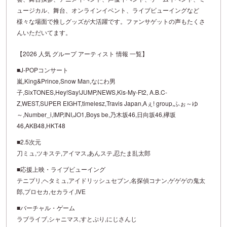
ュージカル、舞台、オンラインイベント、ライブビューイングなど
様々な場面で推しグッズが大活躍です。ファンサゲットの声もたくさ
んいただいてます。
【2026 人気 グループ アーティスト 情報 一覧】
■J-POPコンサート
嵐,King&Prince,Snow Man,なにわ男
子,SixTONES,Hey!Say!JUMP,NEWS,Kis-My-Ft2, A.B.C-
Z,WEST,SUPER EIGHT,timelesz,Travis Japan,Aぇ! group,ふぉ～ゆ
～,Number_i,IMP,INI,JO1,Boys be,乃木坂46,日向坂46,欅坂
46,AKB48,HKT48
■2.5次元
刀ミュ,ツキステ,アイマス,あんステ,忍たま乱太郎
■応援上映・ライブビューイング
テニプリ,ヘタミュ,アイドリッシュセブン,名探偵コナン,ゲゲゲの鬼太
郎,プロセカ,セカライ,IVE
■バーチャル・ゲーム
ラブライブ,シャニマス,すとぷり,にじさんじ