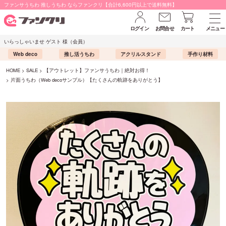
ファンサうちわ 推しうちわ ならファンクリ【合計6,600円以上で送料無料】
ログイン
お問合せ
カート
メニュー
いらっしゃいませ ゲスト 様（会員）
Web deco
推し活うちわ
アクリルスタンド
手作り材料
HOME
SALE
【アウトレット】ファンサうちわ｜絶対お得！
片面うちわ（Web decoサンプル）【たくさんの軌跡をありがとう】