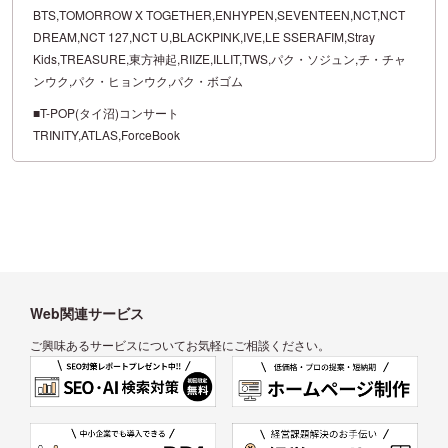
BTS,TOMORROW X TOGETHER,ENHYPEN,SEVENTEEN,NCT,NCT
DREAM,NCT 127,NCT U,BLACKPINK,IVE,LE SSERAFIM,Stray
Kids,TREASURE,東方神起,RIIZE,ILLIT,TWS,パク・ソジュン,チ・チャ
ンウク,パク・ヒョンウク,パク・ボゴム
■T-POP(タイ沼)コンサート
TRINITY,ATLAS,ForceBook
Web関連サービス
ご興味あるサービスについてお気軽にご相談ください。