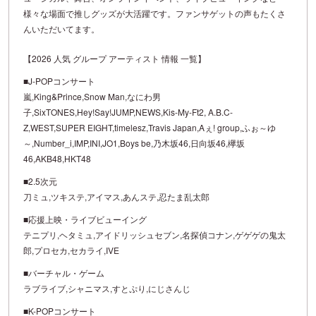
様々な場面で推しグッズが大活躍です。ファンサゲットの声もたくさ
んいただいてます。
【2026 人気 グループ アーティスト 情報 一覧】
■J-POPコンサート
嵐,King&Prince,Snow Man,なにわ男
子,SixTONES,Hey!Say!JUMP,NEWS,Kis-My-Ft2, A.B.C-
Z,WEST,SUPER EIGHT,timelesz,Travis Japan,Aぇ! group,ふぉ～ゆ
～,Number_i,IMP,INI,JO1,Boys be,乃木坂46,日向坂46,欅坂
46,AKB48,HKT48
■2.5次元
刀ミュ,ツキステ,アイマス,あんステ,忍たま乱太郎
■応援上映・ライブビューイング
テニプリ,ヘタミュ,アイドリッシュセブン,名探偵コナン,ゲゲゲの鬼太
郎,プロセカ,セカライ,IVE
■バーチャル・ゲーム
ラブライブ,シャニマス,すとぷり,にじさんじ
■K-POPコンサート