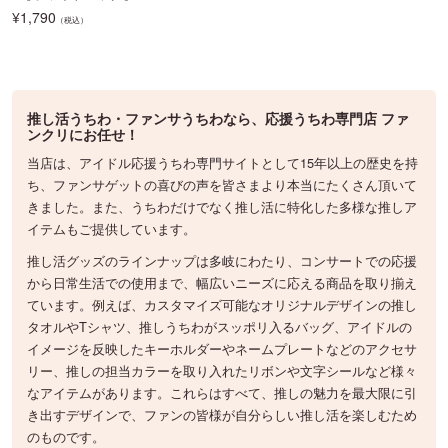
¥
1,790
（税込）
推し活うちわ・ファンサうちわなら、応援うちわ専門店 ファ
ンクリにお任せ！
当店は、アイドル応援うちわ専門サイトとして15年以上の歴史を持
ち、ファンサゲットの喜びの声を皆さまより本当にたくさん頂いて
きました。また、うちわだけでなく推し活に特化した多様な推しア
イテムもご提供しています。
推し活グッズのラインナップは多岐にわたり、コンサートでの応援
から日常生活での使用まで、幅広いニーズに応える商品を取り揃え
ています。例えば、カスタマイズ可能なオリジナルデザインの推し
タオルやTシャツ、推しうちわがスッポリ入るバッグ、アイドルの
イメージを反映したキーホルダーやネームプレートなどのアクセサ
リー、推しの担当カラーを取り入れたリボンや文字シールなど様々
なアイテムがあります。これらはすべて、推しの魅力を最大限に引
き出すデザインで、ファンの皆様が自分らしい推し活を楽しむため
のものです。