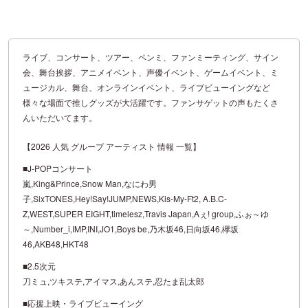
ライブ、コンサート、ツアー、ペンミ、ファンミーティング、サイン
会、舞台挨拶、アニメイベント、声優イベント、ゲームイベント、ミ
ュージカル、舞台、オンラインイベント、ライブビューイングなど
様々な場面で推しグッズが大活躍です。ファンサゲットの声もたくさ
んいただいてます。
【2026 人気 グループ アーティスト 情報 一覧】
■J-POPコンサート
嵐,King&Prince,Snow Man,なにわ男
子,SixTONES,Hey!Say!JUMP,NEWS,Kis-My-Ft2, A.B.C-
Z,WEST,SUPER EIGHT,timelesz,Travis Japan,Aぇ! group,ふぉ～ゆ
～,Number_i,IMP,INI,JO1,Boys be,乃木坂46,日向坂46,欅坂
46,AKB48,HKT48
■2.5次元
刀ミュ,ツキステ,アイマス,あんステ,忍たま乱太郎
■応援上映・ライブビューイング