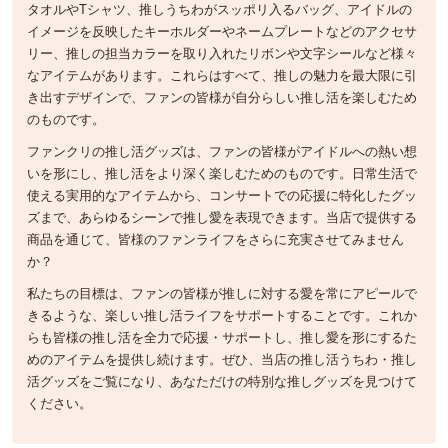
タオルやTシャツ、推しうちわがスッポリ入るバッグ、アイドルの
イメージを反映したキーホルダーやネームプレートなどのアクセサ
リー、推しの担当カラーを取り入れたリボンや文字シールなど様々
なアイテムがあります。これらはすべて、推しの魅力を最大限に引
き出すデザインで、ファンの皆様が自分らしい推し活を楽しむため
のものです。
ファンクリの推し活グッズは、ファンの皆様がアイドルへの熱い想
いを形にし、推し活をより深く楽しむためのものです。日常生活で
使える実用的なアイテムから、コンサートでの応援に特化したグッ
ズまで、あらゆるシーンで推し愛を表現できます。当店で提供する
商品を通じて、皆様のファンライフをさらに充実させてみません
か？
私たちの目標は、ファンの皆様が推しに対する愛を常にアピールで
きるような、楽しい推し活ライフをサポートすることです。これか
らも皆様の推し活を全力で応援・サポートし、推し愛を形にするた
めのアイテムを提供し続けます。ぜひ、当店の推し活うちわ・推し
活グッズをご覧になり、あなただけの特別な推しグッズを見つけて
ください。