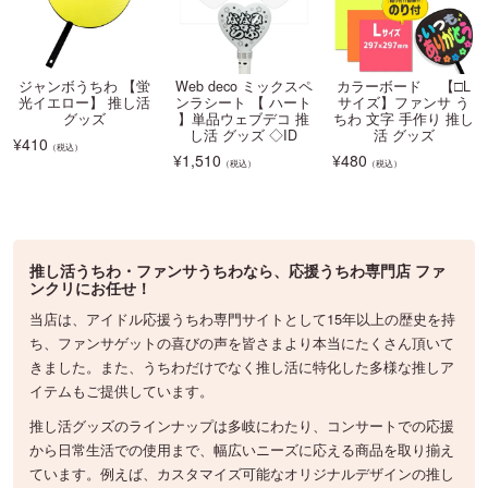
ジャンボうちわ 【蛍
Web deco ミックスペ
カラーボード 【□L
光イエロー】 推し活
ンラシート 【 ハート
サイズ】ファンサ う
グッズ
】単品ウェブデコ 推
ちわ 文字 手作り 推し
し活 グッズ ◇ID
活 グッズ
¥
410
（税込）
¥
1,510
¥
480
（税込）
（税込）
推し活うちわ・ファンサうちわなら、応援うちわ専門店 ファ
ンクリにお任せ！
当店は、アイドル応援うちわ専門サイトとして15年以上の歴史を持
ち、ファンサゲットの喜びの声を皆さまより本当にたくさん頂いて
きました。また、うちわだけでなく推し活に特化した多様な推しア
イテムもご提供しています。
推し活グッズのラインナップは多岐にわたり、コンサートでの応援
から日常生活での使用まで、幅広いニーズに応える商品を取り揃え
ています。例えば、カスタマイズ可能なオリジナルデザインの推し