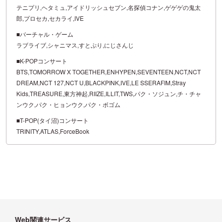
テニプリ,ヘタミュ,アイドリッシュセブン,名探偵コナン,ゲゲゲの鬼太
郎,プロセカ,セカライ,IVE
■バーチャル・ゲーム
ラブライブ,シャニマス,すとぷり,にじさんじ
■K-POPコンサート
BTS,TOMORROW X TOGETHER,ENHYPEN,SEVENTEEN,NCT,NCT
DREAM,NCT 127,NCT U,BLACKPINK,IVE,LE SSERAFIM,Stray
Kids,TREASURE,東方神起,RIIZE,ILLIT,TWS,パク・ソジュン,チ・チャ
ンウク,パク・ヒョンウク,パク・ボゴム
■T-POP(タイ沼)コンサート
TRINITY,ATLAS,ForceBook
Web関連サービス