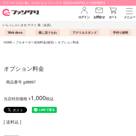
ファンサうちわ 推しうちわ ならファンクリ【合計6,600円以上で送料無料】
ログイン
お問合せ
カート
メニュー
いらっしゃいませ ゲスト 様（会員）
Web deco
推し活うちわ
アクリルスタンド
手作り材料
HOME
フルオーダー追加料金(個別)
オプション料金
オプション料金
商品番号
gd8897
1,000
当店特別価格
税込
¥
送料込