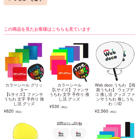
この商品を見たお客様はこちらも見ています
カラーシール グリッ
カラーシール
Web deco うちわ 【両
ター
【Lサイズ】ファンサ
面うちわ】 ウェブデ
【Lサイズ】ファンサ
うちわ 文字 手作り 推
コ 推し活 グッズ ファ
うちわ 文字 手作り 推
し活 グッズ
ンサうちわ 推しうち
し活 グッズ
わ ◇ID
¥
530
（税込）
¥
820
¥
2,560
（税込）
（税込）