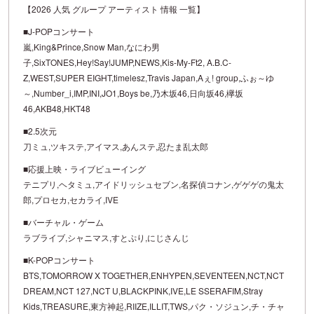
【2026 人気 グループ アーティスト 情報 一覧】
■J-POPコンサート
嵐,King&Prince,Snow Man,なにわ男
子,SixTONES,Hey!Say!JUMP,NEWS,Kis-My-Ft2, A.B.C-
Z,WEST,SUPER EIGHT,timelesz,Travis Japan,Aぇ! group,ふぉ～ゆ
～,Number_i,IMP,INI,JO1,Boys be,乃木坂46,日向坂46,欅坂
46,AKB48,HKT48
■2.5次元
刀ミュ,ツキステ,アイマス,あんステ,忍たま乱太郎
■応援上映・ライブビューイング
テニプリ,ヘタミュ,アイドリッシュセブン,名探偵コナン,ゲゲゲの鬼太
郎,プロセカ,セカライ,IVE
■バーチャル・ゲーム
ラブライブ,シャニマス,すとぷり,にじさんじ
■K-POPコンサート
BTS,TOMORROW X TOGETHER,ENHYPEN,SEVENTEEN,NCT,NCT
DREAM,NCT 127,NCT U,BLACKPINK,IVE,LE SSERAFIM,Stray
Kids,TREASURE,東方神起,RIIZE,ILLIT,TWS,パク・ソジュン,チ・チャ