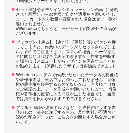
の画像拡大サービスをご利用ください。
セット割は必ずデザインシミュレーション画面（4分割
された画面）からお客様ご自身で適用をお願いいたし
ます。 カートから数量を変更された場合はセット割が
適用されません。
※Web decoうちわなど、一部セット割対象外の商品が
ございます。
ブラウザの【戻る】【進む】【更新】等のボタンを押
してしまうと、作業中のデータがリセットされてしま
いますのでご注意下さい。スマホの場合、ページを完
全に閉じなければ再度表示できますが、作業を中断す
る場合は【メニュー】からデザインを保存することを
お勧めします。(保存したデザインは再編集できます)
Web decoシステムで作成いただいたデータ内の肖像権
や著作権等は、当店ではお調べしておりません。肖像
権や著作権を侵害するものでないかは、お客様ご自身
でご確認の上、データ作成をお願いいたします。 肖像
権や著作権の侵害による問題が生じた場合でも、当店
では責任を負いかねますのでご注意ください。
アダルト関係や児童ポルノなど、公序良俗に反する内
容のもの、法令に違反するもの、及び弊社が不適切と
認めた印刷データは、ご注文をお断りする場合がござ
います。