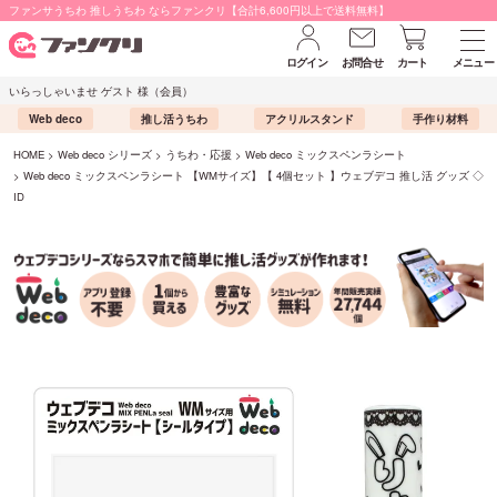
ファンサうちわ 推しうちわ ならファンクリ【合計6,600円以上で送料無料】
ログイン
お問合せ
カート
メニュー
いらっしゃいませ ゲスト 様（会員）
Web deco
推し活うちわ
アクリルスタンド
手作り材料
HOME
Web deco シリーズ
うちわ・応援
Web deco ミックスペンラシート
Web deco ミックスペンラシート 【WMサイズ】【 4個セット 】ウェブデコ 推し活 グッズ ◇
ID