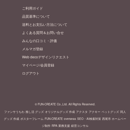
ご利用ガイド
品質基準について
送料とお支払い方法について
よくある質問＆お問い合せ
みんなの口コミ・評価
メルマガ登録
Web decoデザインリクエスト
マイページ/会員登録
ログアウト
© FUN-CREATE Co.,Ltd. All Rights Reserved.
ファンサうちわ
推し活 グッズ
オリジナルグッズ 作成
アクスタ
アクキー
ペットグッズ
同人
グッズ 作成
ポスターフレーム
FUN-CREATE overseas
SEO・AI検索対策
西尾市 ホームペー
ジ制作
RPA 業務支援
経営コンサル