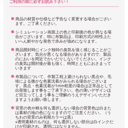
ご利用の前に必ずお読み下さい！
商品の材質や仕様など予告なく変更する場合がござい
ます。ご了承ください。
シミュレーション画面上の色と印刷後の色が異なる場
合がございます。特に布製品は、印刷方式の特性上た
いへん鮮やかな発色で赤みが強めになります。
商品開封時にインク独特の臭気を強く感じることがご
ざいます。気分が悪くなる場合がありますので、製品
のにおいを間近でかいだりしないでください。インク
の臭気は開封後が最も強く、時間とともにおさまって
いきます
布製品について、作製工程上避けられない黒点や、毛
埃による微かな色素沈着がみられる場合がございま
す。黒点・色素沈着が1mm程度の場合は正常品として
出荷致します事をご了承下さい。色の薄いデザインほ
ど目立ってしまう事をご理解のうえデザインいただき
ますようお願い致します。
背景の色や柄を何も選択しない場合の背景色は白また
は素材の地の色になりますのでご注意ください。（う
ちわの背景のみ初期カラーは黒）
※透明素材のものは、何も選択しない部分は白インクだ
けが印刷され、透明にはなりません。