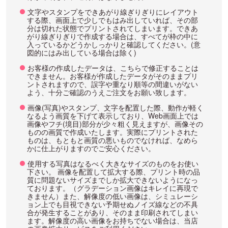
文字やスタンプをできあがり線ぎりぎりにレイアウト
する際、画面上で少しでもはみ出していれば、その部
分は切れた状態でプリントされてしまいます。できあ
がり線ぎりぎりで作成する場合は、すべてが枠の中に
入っているかどうかしっかりと確認してください。(意
図的にはみ出している場合は除く)
お客様の作成したデータは、こちらで修正することは
できません。お客様が作成したデータがそのままプリ
ントされますので、誤字や重なり順等の間違いがない
よう、十分ご確認のうえご注文をお願い致します。
画像(写真)やスタンプ、文字を配置した際、動作が軽く
なるよう画質を下げて表示しており、Web画面上では
画像やフチ(境目)部分が少々粗く見えますが、画像その
ものの画質で作成いたします。実際にプリントされた
ものは、もともと画質の悪いものでなければ、なめら
かに仕上がりますのでご安心ください。
使用する写真はなるべく大きなサイズのものをお使い
下さい。 画像を配置して拡大する際、プリント時の品
質に問題ないサイズまでしか拡大できないようになっ
ております。（グラデーション画像はキレイに再現で
きません）また、解像度の低い画像は、シミュレーシ
ョン上でも目視できない予期せぬノイズ線などの不具
合が発生することがあり、そのまま印刷されてしまい
ます。解像度の高い画像をお持ちでない場合は、当店