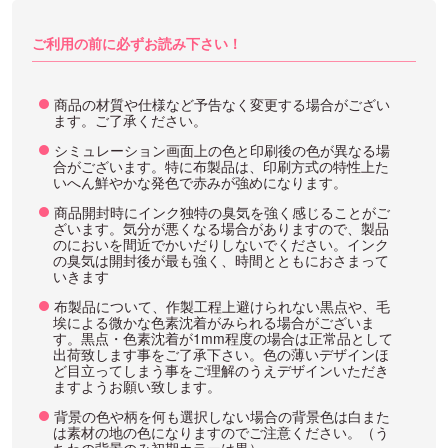
ご利用の前に必ずお読み下さい！
商品の材質や仕様など予告なく変更する場合がござい
ます。ご了承ください。
シミュレーション画面上の色と印刷後の色が異なる場
合がございます。特に布製品は、印刷方式の特性上た
いへん鮮やかな発色で赤みが強めになります。
商品開封時にインク独特の臭気を強く感じることがご
ざいます。気分が悪くなる場合がありますので、製品
のにおいを間近でかいだりしないでください。インク
の臭気は開封後が最も強く、時間とともにおさまって
いきます
布製品について、作製工程上避けられない黒点や、毛
埃による微かな色素沈着がみられる場合がございま
す。黒点・色素沈着が1mm程度の場合は正常品として
出荷致します事をご了承下さい。色の薄いデザインほ
ど目立ってしまう事をご理解のうえデザインいただき
ますようお願い致します。
背景の色や柄を何も選択しない場合の背景色は白また
は素材の地の色になりますのでご注意ください。（う
ちわの背景のみ初期カラーは黒）