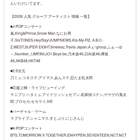
んいただいてます。
【2026 人気 グループ アーティスト 情報 一覧】
■J-POPコンサート
嵐,King&Prince,Snow Man,なにわ男
子,SixTONES,Hey!Say!JUMP,NEWS,Kis-My-Ft2, A.B.C-
Z,WEST,SUPER EIGHT,timelesz,Travis Japan,Aぇ! group,ふぉ～ゆ
～,Number_i,IMP,INI,JO1,Boys be,乃木坂46,日向坂46,欅坂
46,AKB48,HKT48
■2.5次元
刀ミュ,ツキステ,アイマス,あんステ,忍たま乱太郎
■応援上映・ライブビューイング
テニプリ,ヘタミュ,アイドリッシュセブン,名探偵コナン,ゲゲゲの鬼太
郎,プロセカ,セカライ,IVE
■バーチャル・ゲーム
ラブライブ,シャニマス,すとぷり,にじさんじ
■K-POPコンサート
BTS,TOMORROW X TOGETHER,ENHYPEN,SEVENTEEN,NCT,NCT