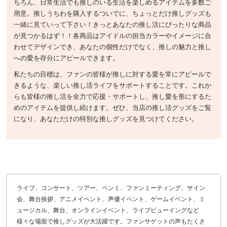
ちろん、日常生活でも推しのいる生活を楽しめるアイテムを多数ご
用意。推しうちわを購入するついでに、ちょっとだけ推しグッズも
一緒に見ていって下さい！きっとあなたの推し活にぴったりな商品
が見つかるはず！！各商品はアイドルの担当カラーやイメージに合
わせてデザインでき、あなたの個性だけでなく、推しの魅力と推し
への愛を存分にアピールできます。
私たちの目標は、ファンの皆様が推しに対する愛を常にアピールで
きるような、楽しい推し活ライフをサポートすることです。これか
らも皆様の推し活を全力で応援・サポートし、推し愛を形にするた
めのアイテムを提供し続けます。ぜひ、当店の推し活グッズをご覧
になり、あなただけの特別な推しグッズを見つけてください。
ライブ、コンサート、ツアー、ペンミ、ファンミーティング、サイン
会、舞台挨拶、アニメイベント、声優イベント、ゲームイベント、ミ
ュージカル、舞台、オンラインイベント、ライブビューイングなど
様々な場面で推しグッズが大活躍です。ファンサゲットの声もたくさ