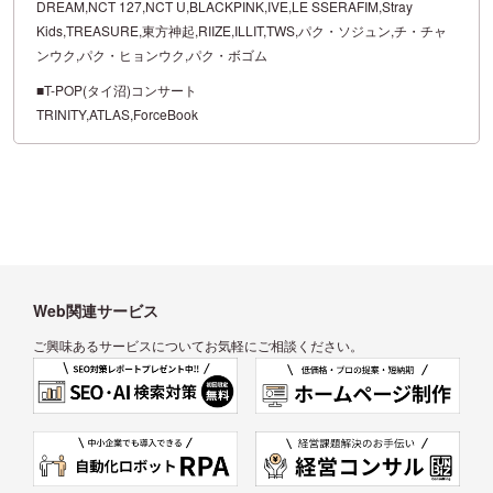
DREAM,NCT 127,NCT U,BLACKPINK,IVE,LE SSERAFIM,Stray
Kids,TREASURE,東方神起,RIIZE,ILLIT,TWS,パク・ソジュン,チ・チャ
ンウク,パク・ヒョンウク,パク・ボゴム
■T-POP(タイ沼)コンサート
TRINITY,ATLAS,ForceBook
Web関連サービス
ご興味あるサービスについてお気軽にご相談ください。