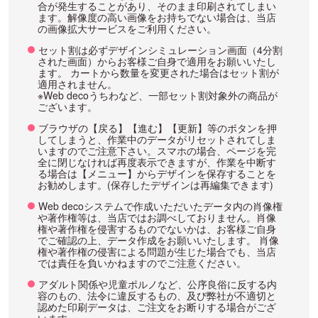
合が発生することがあり、そのまま印刷されてしまい
ます。解像度の高い画像をお持ちでない場合は、当店
の画像拡大サービスをご利用ください。
セット割は必ずデザインシミュレーション画面（4分割
された画面）からお客様ご自身で適用をお願いいたし
ます。 カートから数量を変更された場合はセット割が
適用されません。
※Web decoうちわなど、一部セット割対象外の商品が
ございます。
ブラウザの【戻る】【進む】【更新】等のボタンを押
してしまうと、作業中のデータがリセットされてしま
いますのでご注意下さい。スマホの場合、ページを完
全に閉じなければ再度表示できますが、作業を中断す
る場合は【メニュー】からデザインを保存することを
お勧めします。(保存したデザインは再編集できます)
Web decoシステムで作成いただいたデータ内の肖像権
や著作権等は、当店ではお調べしておりません。肖像
権や著作権を侵害するものでないかは、お客様ご自身
でご確認の上、データ作成をお願いいたします。 肖像
権や著作権の侵害による問題が生じた場合でも、当店
では責任を負いかねますのでご注意ください。
アダルト関係や児童ポルノなど、公序良俗に反する内
容のもの、法令に違反するもの、及び弊社が不適切と
認めた印刷データは、ご注文をお断りする場合がござ
います。