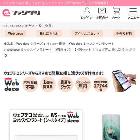
ファンサうちわ 推しうちわ ならファンクリ【合計6,600円以上で送料無料】
ログイン
お問合せ
カート
メニュー
いらっしゃいませ ゲスト 様（会員）
Web deco
推し活うちわ
アクリルスタンド
手作り材料
HOME
Web deco シリーズ
うちわ・応援
Web deco ミックスペンラシート
Web deco ミックスペンラシート 【WSサイズ】【 4個セット 】ウェブデコ 推し活 グッズ ◇
ID