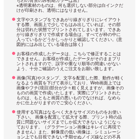
※透明素材のものは、何も選択しない部分は白インクだ
けが印刷され、透明にはなりません。
文字やスタンプをできあがり線ぎりぎりにレイアウト
する際、画面上で少しでもはみ出していれば、その部
分は切れた状態でプリントされてしまいます。できあ
がり線ぎりぎりで作成する場合は、すべてが枠の中に
入っているかどうかしっかりと確認してください。(意
図的にはみ出している場合は除く)
お客様の作成したデータは、こちらで修正することは
できません。お客様が作成したデータがそのままプリ
ントされますので、誤字や重なり順等の間違いがない
よう、十分ご確認のうえご注文をお願い致します。
画像(写真)やスタンプ、文字を配置した際、動作が軽く
なるよう画質を下げて表示しており、Web画面上では
画像やフチ(境目)部分が少々粗く見えますが、画像その
ものの画質で作成いたします。実際にプリントされた
ものは、もともと画質の悪いものでなければ、なめら
かに仕上がりますのでご安心ください。
使用する写真はなるべく大きなサイズのものをお使い
下さい。 画像を配置して拡大する際、プリント時の品
質に問題ないサイズまでしか拡大できないようになっ
ております。（グラデーション画像はキレイに再現で
きません）また、解像度の低い画像は、シミュレーシ
ョン上でも目視できない予期せぬノイズ線などの不具