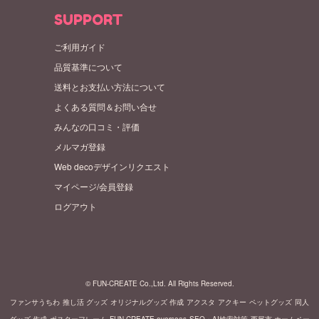
SUPPORT
ご利用ガイド
品質基準について
送料とお支払い方法について
よくある質問＆お問い合せ
みんなの口コミ・評価
メルマガ登録
Web decoデザインリクエスト
マイページ/会員登録
ログアウト
© FUN-CREATE Co.,Ltd. All Rights Reserved.
ファンサうちわ
推し活 グッズ
オリジナルグッズ 作成
アクスタ
アクキー
ペットグッズ
同人
グッズ 作成
ポスターフレーム
FUN-CREATE overseas
SEO・AI検索対策
西尾市 ホームペー