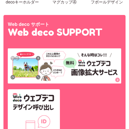
decoキーホルダー
マグカップ④
フボールデザイン
Web deco サポート
Web deco SUPPORT