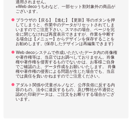
適用されません。
※Web decoうちわなど、一部セット割対象外の商品が
ございます。
ブラウザの【戻る】【進む】【更新】等のボタンを押
してしまうと、作業中のデータがリセットされてしま
いますのでご注意下さい。スマホの場合、ページを完
全に閉じなければ再度表示できますが、作業を中断す
る場合は【メニュー】からデザインを保存することを
お勧めします。(保存したデザインは再編集できます)
Web decoシステムで作成いただいたデータ内の肖像権
や著作権等は、当店ではお調べしておりません。肖像
権や著作権を侵害するものでないかは、お客様ご自身
でご確認の上、データ作成をお願いいたします。 肖像
権や著作権の侵害による問題が生じた場合でも、当店
では責任を負いかねますのでご注意ください。
アダルト関係や児童ポルノなど、公序良俗に反する内
容のもの、法令に違反するもの、及び弊社が不適切と
認めた印刷データは、ご注文をお断りする場合がござ
います。