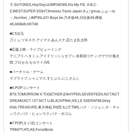
子,SixTONES,Hey!Say!JUMP,NEWS,Kis-My-Ft2, A.B.C-
Z,WEST,SUPER EIGHT,timelesz,Travis Japan,Aぇ! group,ふぉ～ゆ
～,Number_i,IMP,INI,JO1,Boys be,乃木坂46,日向坂46,欅坂
46,AKB48,HKT48
■2.5次元
刀ミュ,ツキステ,アイマス,あんステ,忍たま乱太郎
■応援上映・ライブビューイング
テニプリ,ヘタミュ,アイドリッシュセブン,名探偵コナン,ゲゲゲの鬼太
郎,プロセカ,セカライ,IVE
■バーチャル・ゲーム
ラブライブ,シャニマス,すとぷり,にじさんじ
■K-POPコンサート
BTS,TOMORROW X TOGETHER,ENHYPEN,SEVENTEEN,NCT,NCT
DREAM,NCT 127,NCT U,BLACKPINK,IVE,LE SSERAFIM,Stray
Kids,TREASURE,東方神起,RIIZE,ILLIT,TWS,パク・ソジュン,チ・チャ
ンウク,パク・ヒョンウク,パク・ボゴム
■T-POP(タイ沼)コンサート
TRINITY,ATLAS,ForceBook