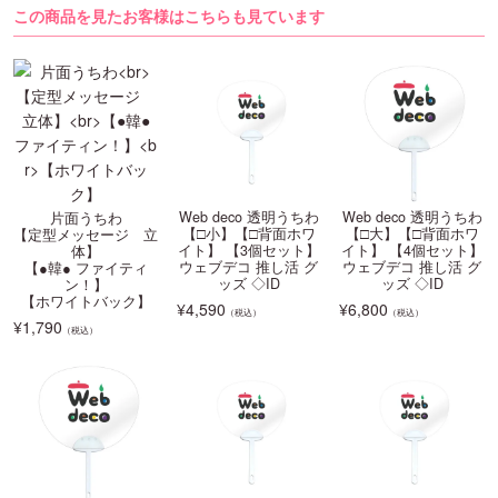
この商品を見たお客様はこちらも見ています
Web deco 透明うちわ
Web deco 透明うちわ
片面うちわ
【□小】【□背面ホワ
【□大】【□背面ホワ
【定型メッセージ 立
イト】 【3個セット】
イト】 【4個セット】
体】
ウェブデコ 推し活 グ
ウェブデコ 推し活 グ
【●韓● ファイティ
ッズ ◇ID
ッズ ◇ID
ン！】
【ホワイトバック】
¥
4,590
¥
6,800
（税込）
（税込）
¥
1,790
（税込）