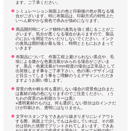
ます。ご了承ください。
シミュレーション画面上の色と印刷後の色が異なる場
合がございます。特に布製品は、印刷方式の特性上た
いへん鮮やかな発色で赤みが強めになります。
商品開封時にインク独特の臭気を強く感じることがご
ざいます。気分が悪くなる場合がありますので、製品
のにおいを間近でかいだりしないでください。インク
の臭気は開封後が最も強く、時間とともにおさまって
いきます
布製品について、作製工程上避けられない黒点や、毛
埃による微かな色素沈着がみられる場合がございま
す。黒点・色素沈着が1mm程度の場合は正常品として
出荷致します事をご了承下さい。色の薄いデザインほ
ど目立ってしまう事をご理解のうえデザインいただき
ますようお願い致します。
背景の色や柄を何も選択しない場合の背景色は白また
は素材の地の色になりますのでご注意ください。（う
ちわの背景のみ初期カラーは黒）
※透明素材のものは、何も選択しない部分は白インクだ
けが印刷され、透明にはなりません。
文字やスタンプをできあがり線ぎりぎりにレイアウト
する際、画面上で少しでもはみ出していれば、その部
分は切れた状態でプリントされてしまいます。できあ
がり線ぎりぎりで作成する場合は、すべてが枠の中に