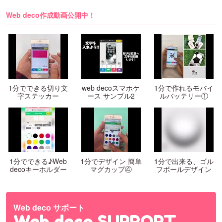
Web deco作成動画公開中！
1分でできる切り文
web decoスマホケ
1分で作れるモバイ
字ステッカー
ース サンプル2
ルバッテリー①
1分でできる♪Web
1分でデザイン 簡単
1分で出来る、ゴル
decoキーホルダー
マグカップ④
フボールデザイン
Web deco サポート
Web deco SUPPORT