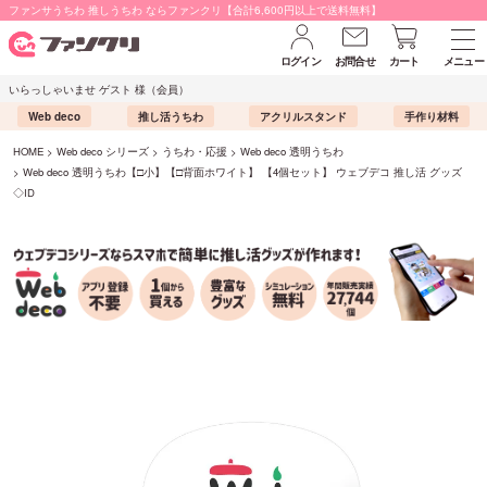
ファンサうちわ 推しうちわ ならファンクリ【合計6,600円以上で送料無料】
ログイン
お問合せ
カート
メニュー
いらっしゃいませ ゲスト 様（会員）
Web deco
推し活うちわ
アクリルスタンド
手作り材料
HOME
Web deco シリーズ
うちわ・応援
Web deco 透明うちわ
Web deco 透明うちわ【□小】【□背面ホワイト】 【4個セット】 ウェブデコ 推し活 グッズ
◇ID