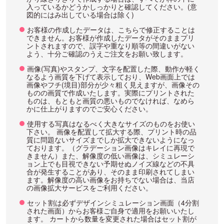
入っているかどうかしっかりと確認してください。(意
図的にはみ出している場合は除く)
お客様の作成したデータは、こちらで修正することは
できません。お客様が作成したデータがそのままプリ
ントされますので、誤字や重なり順等の間違いがない
よう、十分ご確認のうえご注文をお願い致します。
画像(写真)やスタンプ、文字を配置した際、動作が軽く
なるよう画質を下げて表示しており、Web画面上では
画像やフチ(境目)部分が少々粗く見えますが、画像その
ものの画質で作成いたします。実際にプリントされた
ものは、もともと画質の悪いものでなければ、なめら
かに仕上がりますのでご安心ください。
使用する写真はなるべく大きなサイズのものをお使い
下さい。 画像を配置して拡大する際、プリント時の品
質に問題ないサイズまでしか拡大できないようになっ
ております。（グラデーション画像はキレイに再現で
きません）また、解像度の低い画像は、シミュレーシ
ョン上でも目視できない予期せぬノイズ線などの不具
合が発生することがあり、そのまま印刷されてしまい
ます。解像度の高い画像をお持ちでない場合は、当店
の画像拡大サービスをご利用ください。
セット割は必ずデザインシミュレーション画面（4分割
された画面）からお客様ご自身で適用をお願いいたし
ます。 カートから数量を変更された場合はセット割が