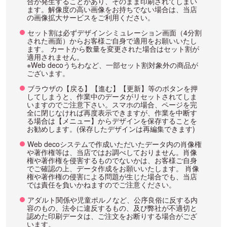
合が発生することがあり、そのまま印刷されてしまい
ます。解像度の高い画像をお持ちでない場合は、当店
の画像拡大サービスをご利用ください。
セット割は必ずデザインシミュレーション画面（4分割
された画面）からお客様ご自身で適用をお願いいたし
ます。 カートから数量を変更された場合はセット割が
適用されません。
※Web decoうちわなど、一部セット割対象外の商品が
ございます。
ブラウザの【戻る】【進む】【更新】等のボタンを押
してしまうと、作業中のデータがリセットされてしま
いますのでご注意下さい。スマホの場合、ページを完
全に閉じなければ再度表示できますが、作業を中断す
る場合は【メニュー】からデザインを保存することを
お勧めします。(保存したデザインは再編集できます)
Web decoシステムで作成いただいたデータ内の肖像権
や著作権等は、当店ではお調べしておりません。肖像
権や著作権を侵害するものでないかは、お客様ご自身
でご確認の上、データ作成をお願いいたします。 肖像
権や著作権の侵害による問題が生じた場合でも、当店
では責任を負いかねますのでご注意ください。
アダルト関係や児童ポルノなど、公序良俗に反する内
容のもの、法令に違反するもの、及び弊社が不適切と
認めた印刷データは、ご注文をお断りする場合がござ
います。