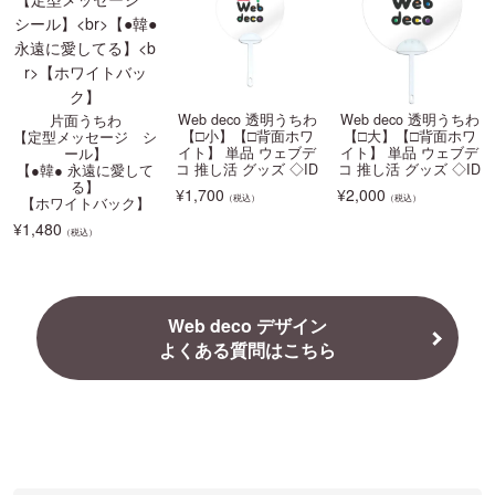
Web deco 透明うちわ
Web deco 透明うちわ
片面うちわ
【□小】【□背面ホワ
【□大】【□背面ホワ
【定型メッセージ シ
イト】 単品 ウェブデ
イト】 単品 ウェブデ
ール】
コ 推し活 グッズ ◇ID
コ 推し活 グッズ ◇ID
【●韓● 永遠に愛して
る】
¥
1,700
¥
2,000
（税込）
（税込）
【ホワイトバック】
¥
1,480
（税込）
Web deco デザイン
よくある質問はこちら