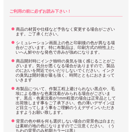
ご利用の前に必ずお読み下さい！
商品の材質や仕様など予告なく変更する場合がござい
ます。ご了承ください。
シミュレーション画面上の色と印刷後の色が異なる場
合がございます。特に布製品は、印刷方式の特性上た
いへん鮮やかな発色で赤みが強めになります。
商品開封時にインク独特の臭気を強く感じることがご
ざいます。気分が悪くなる場合がありますので、製品
のにおいを間近でかいだりしないでください。インク
の臭気は開封後が最も強く、時間とともにおさまって
いきます
布製品について、作製工程上避けられない黒点や、毛
埃による微かな色素沈着がみられる場合がございま
す。黒点・色素沈着が1mm程度の場合は正常品として
出荷致します事をご了承下さい。色の薄いデザインほ
ど目立ってしまう事をご理解のうえデザインいただき
ますようお願い致します。
背景の色や柄を何も選択しない場合の背景色は白また
は素材の地の色になりますのでご注意ください。（う
ちわの背景のみ初期カラーは黒）