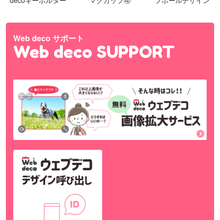
decoキーホルダー
マグカップ④
フボールデザイン
Web deco サポート
Web deco SUPPORT