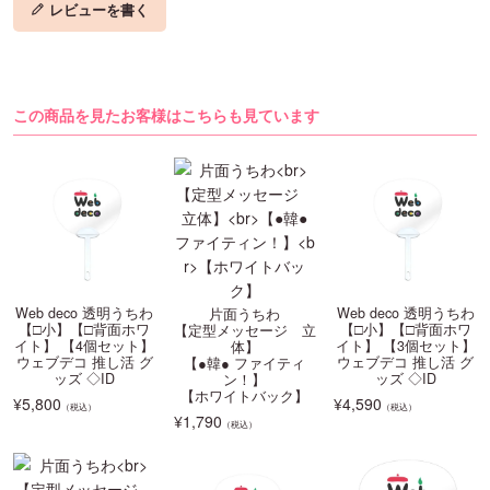
レビューを書く
この商品を見たお客様はこちらも見ています
Web deco 透明うちわ
Web deco 透明うちわ
片面うちわ
【□小】【□背面ホワ
【□小】【□背面ホワ
【定型メッセージ 立
イト】 【4個セット】
イト】 【3個セット】
体】
ウェブデコ 推し活 グ
ウェブデコ 推し活 グ
【●韓● ファイティ
ッズ ◇ID
ッズ ◇ID
ン！】
【ホワイトバック】
¥
5,800
¥
4,590
（税込）
（税込）
¥
1,790
（税込）