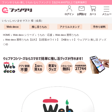
ファンサうちわ 推しうちわ ならファンクリ【合計6,600円以上で送料無料】
ログイン
お問合せ
カート
メニュー
いらっしゃいませ ゲスト 様（会員）
Web deco
推し活うちわ
アクリルスタンド
手作り材料
HOME
Web deco シリーズ
うちわ・応援
Web deco 透明うちわ
Web deco 透明うちわ【□大】【□背面ホワイト】 【4個セット】 ウェブデコ 推し活 グッズ
◇ID