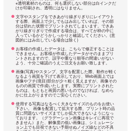
※透明素材のものは、何も選択しない部分は白インクだ
けが印刷され、透明にはなりません。
文字やスタンプをできあがり線ぎりぎりにレイアウト
する際、画面上で少しでもはみ出していれば、その部
分は切れた状態でプリントされてしまいます。できあ
がり線ぎりぎりで作成する場合は、すべてが枠の中に
入っているかどうかしっかりと確認してください。(意
図的にはみ出している場合は除く)
お客様の作成したデータは、こちらで修正することは
できません。お客様が作成したデータがそのままプリ
ントされますので、誤字や重なり順等の間違いがない
よう、十分ご確認のうえご注文をお願い致します。
画像(写真)やスタンプ、文字を配置した際、動作が軽く
なるよう画質を下げて表示しており、Web画面上では
画像やフチ(境目)部分が少々粗く見えますが、画像その
ものの画質で作成いたします。実際にプリントされた
ものは、もともと画質の悪いものでなければ、なめら
かに仕上がりますのでご安心ください。
使用する写真はなるべく大きなサイズのものをお使い
下さい。 画像を配置して拡大する際、プリント時の品
質に問題ないサイズまでしか拡大できないようになっ
ております。（グラデーション画像はキレイに再現で
きません）また、解像度の低い画像は、シミュレーシ
ョン上でも目視できない予期せぬノイズ線などの不具