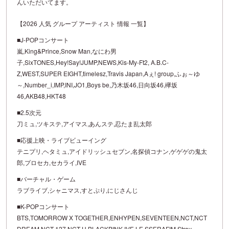
んいただいてます。
【2026 人気 グループ アーティスト 情報 一覧】
■J-POPコンサート
嵐,King&Prince,Snow Man,なにわ男
子,SixTONES,Hey!Say!JUMP,NEWS,Kis-My-Ft2, A.B.C-
Z,WEST,SUPER EIGHT,timelesz,Travis Japan,Aぇ! group,ふぉ～ゆ
～,Number_i,IMP,INI,JO1,Boys be,乃木坂46,日向坂46,欅坂
46,AKB48,HKT48
■2.5次元
刀ミュ,ツキステ,アイマス,あんステ,忍たま乱太郎
■応援上映・ライブビューイング
テニプリ,ヘタミュ,アイドリッシュセブン,名探偵コナン,ゲゲゲの鬼太
郎,プロセカ,セカライ,IVE
■バーチャル・ゲーム
ラブライブ,シャニマス,すとぷり,にじさんじ
■K-POPコンサート
BTS,TOMORROW X TOGETHER,ENHYPEN,SEVENTEEN,NCT,NCT
DREAM,NCT 127,NCT U,BLACKPINK,IVE,LE SSERAFIM,Stray