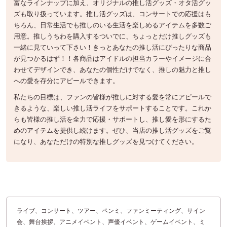
富なラインナップに加え、オリジナルの推し活グッズ・オタ活グッ
ズも取り扱っています。推し活グッズは、コンサートでの応援はも
ちろん、日常生活でも推しのいる生活を楽しめるアイテムを多数ご
用意。推しうちわを購入するついでに、ちょっとだけ推しグッズも
一緒に見ていって下さい！きっとあなたの推し活にぴったりな商品
が見つかるはず！！各商品はアイドルの担当カラーやイメージに合
わせてデザインでき、あなたの個性だけでなく、推しの魅力と推し
への愛を存分にアピールできます。
私たちの目標は、ファンの皆様が推しに対する愛を常にアピールで
きるような、楽しい推し活ライフをサポートすることです。これか
らも皆様の推し活を全力で応援・サポートし、推し愛を形にするた
めのアイテムを提供し続けます。ぜひ、当店の推し活グッズをご覧
になり、あなただけの特別な推しグッズを見つけてください。
ライブ、コンサート、ツアー、ペンミ、ファンミーティング、サイン
会、舞台挨拶、アニメイベント、声優イベント、ゲームイベント、ミ