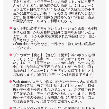
ております。（グラデーション画像はキレイに再現で
きません）また、解像度の低い画像は、シミュレーシ
ョン上でも目視できない予期せぬノイズ線などの不具
合が発生することがあり、そのまま印刷されてしまい
ます。解像度の高い画像をお持ちでない場合は、当店
の画像拡大サービスをご利用ください。
セット割は必ずデザインシミュレーション画面（4分割
された画面）からお客様ご自身で適用をお願いいたし
ます。 カートから数量を変更された場合はセット割が
適用されません。
※Web decoうちわなど、一部セット割対象外の商品が
ございます。
ブラウザの【戻る】【進む】【更新】等のボタンを押
してしまうと、作業中のデータがリセットされてしま
いますのでご注意下さい。スマホの場合、ページを完
全に閉じなければ再度表示できますが、作業を中断す
る場合は【メニュー】からデザインを保存することを
お勧めします。(保存したデザインは再編集できます)
Web decoシステムで作成いただいたデータ内の肖像権
や著作権等は、当店ではお調べしておりません。肖像
権や著作権を侵害するものでないかは、お客様ご自身
でご確認の上、データ作成をお願いいたします。 肖像
権や著作権の侵害による問題が生じた場合でも、当店
では責任を負いかねますのでご注意ください。
アダルト関係や児童ポルノなど、公序良俗に反する内