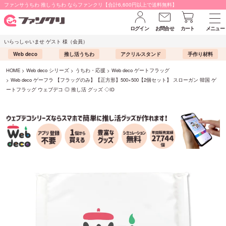
ファンサうちわ 推しうちわ ならファンクリ【合計6,600円以上で送料無料】
ログイン
お問合せ
カート
メニュー
いらっしゃいませ ゲスト 様（会員）
Web deco
推し活うちわ
アクリルスタンド
手作り材料
HOME
Web deco シリーズ
うちわ・応援
Web deco ゲートフラッグ
Web deco ゲーフラ 【フラッグのみ】【正方形】500×500【2個セット】 スローガン 韓国 ゲ
ートフラッグ ウェブデコ ◎ 推し活 グッズ ◇ID