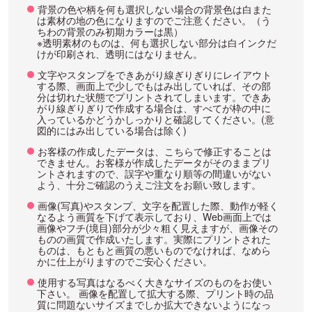
背景の色や柄を何も選択しない場合の背景色は白また
は素材の地の色になりますのでご注意ください。（う
ちわの背景のみ初期カラーは黒）
※透明素材のものは、何も選択しない部分は白インクだ
けが印刷され、透明にはなりません。
文字やスタンプをできあがり線ぎりぎりにレイアウト
する際、画面上で少しでもはみ出していれば、その部
分は切れた状態でプリントされてしまいます。できあ
がり線ぎりぎりで作成する場合は、すべてが枠の中に
入っているかどうかしっかりと確認してください。(意
図的にはみ出している場合は除く)
お客様の作成したデータは、こちらで修正することは
できません。お客様が作成したデータがそのままプリ
ントされますので、誤字や重なり順等の間違いがない
よう、十分ご確認のうえご注文をお願い致します。
画像(写真)やスタンプ、文字を配置した際、動作が軽く
なるよう画質を下げて表示しており、Web画面上では
画像やフチ(境目)部分が少々粗く見えますが、画像その
ものの画質で作成いたします。実際にプリントされた
ものは、もともと画質の悪いものでなければ、なめら
かに仕上がりますのでご安心ください。
使用する写真はなるべく大きなサイズのものをお使い
下さい。 画像を配置して拡大する際、プリント時の品
質に問題ないサイズまでしか拡大できないようになっ