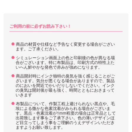
ご利用の前に必ずお読み下さい！
商品の材質や仕様など予告なく変更する場合がござい
ます。ご了承ください。
シミュレーション画面上の色と印刷後の色が異なる場
合がございます。特に布製品は、印刷方式の特性上た
いへん鮮やかな発色で赤みが強めになります。
商品開封時にインク独特の臭気を強く感じることがご
ざいます。気分が悪くなる場合がありますので、製品
のにおいを間近でかいだりしないでください。インク
の臭気は開封後が最も強く、時間とともにおさまって
いきます
布製品について、作製工程上避けられない黒点や、毛
埃による微かな色素沈着がみられる場合がございま
す。黒点・色素沈着が1mm程度の場合は正常品として
出荷致します事をご了承下さい。色の薄いデザインほ
ど目立ってしまう事をご理解のうえデザインいただき
ますようお願い致します。