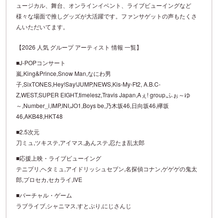
ュージカル、舞台、オンラインイベント、ライブビューイングなど
様々な場面で推しグッズが大活躍です。ファンサゲットの声もたくさ
んいただいてます。
【2026 人気 グループ アーティスト 情報 一覧】
■J-POPコンサート
嵐,King&Prince,Snow Man,なにわ男
子,SixTONES,Hey!Say!JUMP,NEWS,Kis-My-Ft2, A.B.C-
Z,WEST,SUPER EIGHT,timelesz,Travis Japan,Aぇ! group,ふぉ～ゆ
～,Number_i,IMP,INI,JO1,Boys be,乃木坂46,日向坂46,欅坂
46,AKB48,HKT48
■2.5次元
刀ミュ,ツキステ,アイマス,あんステ,忍たま乱太郎
■応援上映・ライブビューイング
テニプリ,ヘタミュ,アイドリッシュセブン,名探偵コナン,ゲゲゲの鬼太
郎,プロセカ,セカライ,IVE
■バーチャル・ゲーム
ラブライブ,シャニマス,すとぷり,にじさんじ