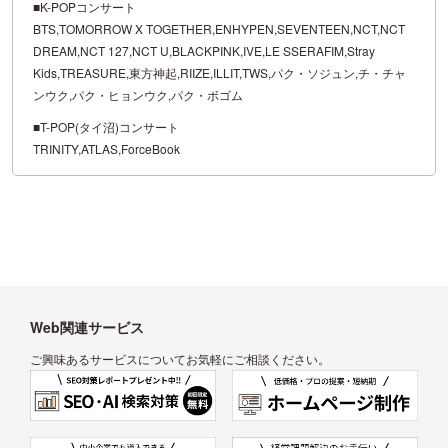
■K-POPコンサート
BTS,TOMORROW X TOGETHER,ENHYPEN,SEVENTEEN,NCT,NCT
DREAM,NCT 127,NCT U,BLACKPINK,IVE,LE SSERAFIM,Stray
Kids,TREASURE,東方神起,RIIZE,ILLIT,TWS,パク・ソジュン,チ・チャ
ンウク,パク・ヒョンウク,パク・ボゴム
■T-POP(タイ沼)コンサート
TRINITY,ATLAS,ForceBook
Web関連サービス
ご興味あるサービスについてお気軽にご相談ください。