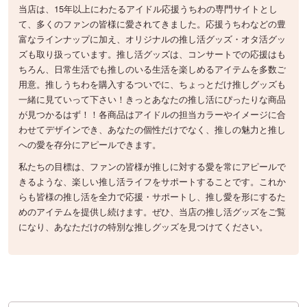
当店は、15年以上にわたるアイドル応援うちわの専門サイトとし
て、多くのファンの皆様に愛されてきました。応援うちわなどの豊
富なラインナップに加え、オリジナルの推し活グッズ・オタ活グッ
ズも取り扱っています。推し活グッズは、コンサートでの応援はも
ちろん、日常生活でも推しのいる生活を楽しめるアイテムを多数ご
用意。推しうちわを購入するついでに、ちょっとだけ推しグッズも
一緒に見ていって下さい！きっとあなたの推し活にぴったりな商品
が見つかるはず！！各商品はアイドルの担当カラーやイメージに合
わせてデザインでき、あなたの個性だけでなく、推しの魅力と推し
への愛を存分にアピールできます。
私たちの目標は、ファンの皆様が推しに対する愛を常にアピールで
きるような、楽しい推し活ライフをサポートすることです。これか
らも皆様の推し活を全力で応援・サポートし、推し愛を形にするた
めのアイテムを提供し続けます。ぜひ、当店の推し活グッズをご覧
になり、あなただけの特別な推しグッズを見つけてください。