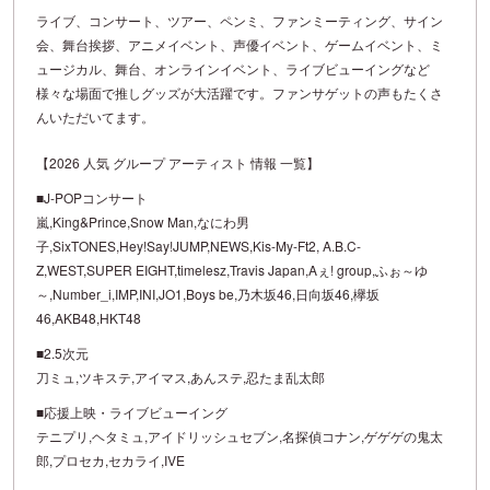
ライブ、コンサート、ツアー、ペンミ、ファンミーティング、サイン
会、舞台挨拶、アニメイベント、声優イベント、ゲームイベント、ミ
ュージカル、舞台、オンラインイベント、ライブビューイングなど
様々な場面で推しグッズが大活躍です。ファンサゲットの声もたくさ
んいただいてます。
【2026 人気 グループ アーティスト 情報 一覧】
■J-POPコンサート
嵐,King&Prince,Snow Man,なにわ男
子,SixTONES,Hey!Say!JUMP,NEWS,Kis-My-Ft2, A.B.C-
Z,WEST,SUPER EIGHT,timelesz,Travis Japan,Aぇ! group,ふぉ～ゆ
～,Number_i,IMP,INI,JO1,Boys be,乃木坂46,日向坂46,欅坂
46,AKB48,HKT48
■2.5次元
刀ミュ,ツキステ,アイマス,あんステ,忍たま乱太郎
■応援上映・ライブビューイング
テニプリ,ヘタミュ,アイドリッシュセブン,名探偵コナン,ゲゲゲの鬼太
郎,プロセカ,セカライ,IVE