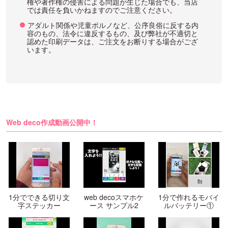
権や著作権の侵害による問題が生じた場合でも、当店
では責任を負いかねますのでご注意ください。
アダルト関係や児童ポルノなど、公序良俗に反する内
容のもの、法令に違反するもの、及び弊社が不適切と
認めた印刷データは、ご注文をお断りする場合がござ
います。
Web deco作成動画公開中！
1分でできる切り文
web decoスマホケ
1分で作れるモバイ
字ステッカー
ース サンプル2
ルバッテリー①