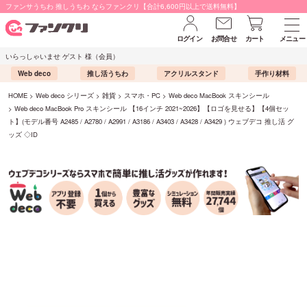
ファンサうちわ 推しうちわ ならファンクリ【合計6,600円以上で送料無料】
ログイン
お問合せ
カート
メニュー
いらっしゃいませ ゲスト 様（会員）
Web deco
推し活うちわ
アクリルスタンド
手作り材料
HOME
Web deco シリーズ
雑貨
スマホ・PC
Web deco MacBook スキンシール
Web deco MacBook Pro スキンシール 【16インチ 2021~2026】【ロゴを見せる】【4個セッ
ト】(モデル番号 A2485 / A2780 / A2991 / A3186 / A3403 / A3428 / A3429 ) ウェブデコ 推し活 グ
ッズ ◇ID