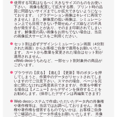
使用する写真はなるべく大きなサイズのものをお使い
下さい。 画像を配置して拡大する際、プリント時の品
質に問題ないサイズまでしか拡大できないようになっ
ております。（グラデーション画像はキレイに再現で
きません）また、解像度の低い画像は、シミュレーシ
ョン上でも目視できない予期せぬノイズ線などの不具
合が発生することがあり、そのまま印刷されてしまい
ます。解像度の高い画像をお持ちでない場合は、当店
の画像拡大サービスをご利用ください。
セット割は必ずデザインシミュレーション画面（4分割
された画面）からお客様ご自身で適用をお願いいたし
ます。 カートから数量を変更された場合はセット割が
適用されません。
※Web decoうちわなど、一部セット割対象外の商品が
ございます。
ブラウザの【戻る】【進む】【更新】等のボタンを押
してしまうと、作業中のデータがリセットされてしま
いますのでご注意下さい。スマホの場合、ページを完
全に閉じなければ再度表示できますが、作業を中断す
る場合は【メニュー】からデザインを保存することを
お勧めします。(保存したデザインは再編集できます)
Web decoシステムで作成いただいたデータ内の肖像権
や著作権等は、当店ではお調べしておりません。肖像
権や著作権を侵害するものでないかは、お客様ご自身
でご確認の上、データ作成をお願いいたします。 肖像