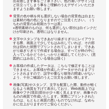
出荷致します事をご了承下さい。色の薄いデザインほ
ど目立ってしまう事をご理解のうえデザインいただき
ますようお願い致します。
背景の色や柄を何も選択しない場合の背景色は白また
は素材の地の色になりますのでご注意ください。（う
ちわの背景のみ初期カラーは黒）
※透明素材のものは、何も選択しない部分は白インクだ
けが印刷され、透明にはなりません。
文字やスタンプをできあがり線ぎりぎりにレイアウト
する際、画面上で少しでもはみ出していれば、その部
分は切れた状態でプリントされてしまいます。できあ
がり線ぎりぎりで作成する場合は、すべてが枠の中に
入っているかどうかしっかりと確認してください。(意
図的にはみ出している場合は除く)
お客様の作成したデータは、こちらで修正することは
できません。お客様が作成したデータがそのままプリ
ントされますので、誤字や重なり順等の間違いがない
よう、十分ご確認のうえご注文をお願い致します。
画像(写真)やスタンプ、文字を配置した際、動作が軽く
なるよう画質を下げて表示しており、Web画面上では
画像やフチ(境目)部分が少々粗く見えますが、画像その
ものの画質で作成いたします。実際にプリントされた
ものは、もともと画質の悪いものでなければ、なめら
かに仕上がりますのでご安心ください。