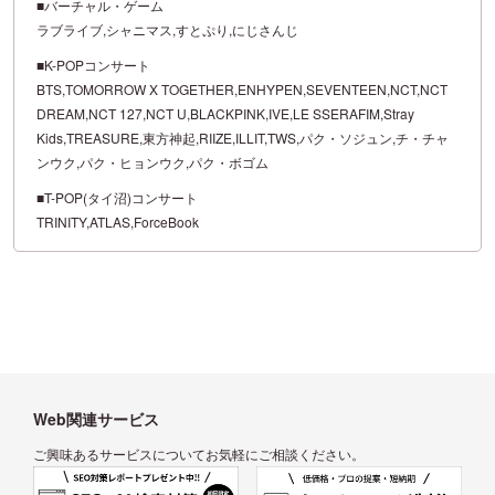
■バーチャル・ゲーム
ラブライブ,シャニマス,すとぷり,にじさんじ
■K-POPコンサート
BTS,TOMORROW X TOGETHER,ENHYPEN,SEVENTEEN,NCT,NCT
DREAM,NCT 127,NCT U,BLACKPINK,IVE,LE SSERAFIM,Stray
Kids,TREASURE,東方神起,RIIZE,ILLIT,TWS,パク・ソジュン,チ・チャ
ンウク,パク・ヒョンウク,パク・ボゴム
■T-POP(タイ沼)コンサート
TRINITY,ATLAS,ForceBook
Web関連サービス
ご興味あるサービスについてお気軽にご相談ください。