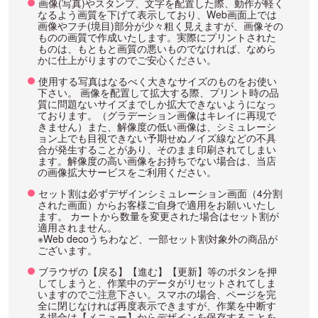
画像(写真)やスタンプ、文字を配置した際、動作が軽く
なるよう画質を下げて表示しており、Web画面上では
画像やフチ(境目)部分が少々粗く見えますが、画像その
ものの画質で作成いたします。実際にプリントされた
ものは、もともと画質の悪いものでなければ、なめら
かに仕上がりますのでご安心ください。
使用する写真はなるべく大きなサイズのものをお使い
下さい。 画像を配置して拡大する際、プリント時の品
質に問題ないサイズまでしか拡大できないようになっ
ております。（グラデーション画像はキレイに再現で
きません）また、解像度の低い画像は、シミュレーシ
ョン上でも目視できない予期せぬノイズ線などの不具
合が発生することがあり、そのまま印刷されてしまい
ます。解像度の高い画像をお持ちでない場合は、当店
の画像拡大サービスをご利用ください。
セット割は必ずデザインシミュレーション画面（4分割
された画面）からお客様ご自身で適用をお願いいたし
ます。 カートから数量を変更された場合はセット割が
適用されません。
※Web decoうちわなど、一部セット割対象外の商品が
ございます。
ブラウザの【戻る】【進む】【更新】等のボタンを押
してしまうと、作業中のデータがリセットされてしま
いますのでご注意下さい。スマホの場合、ページを完
全に閉じなければ再度表示できますが、作業を中断す
る場合は【メニュー】からデザインを保存することを