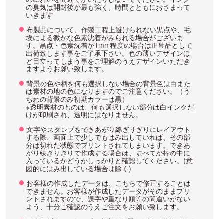
の臭気は開封後が最も強く、時間とともにおさまって
いきます
布製品について、作製工程上避けられない黒点や、毛
埃による微かな色素沈着がみられる場合がございま
す。黒点・色素沈着が1mm程度の場合は正常品として
出荷致します事をご了承下さい。色の薄いデザインほ
ど目立ってしまう事をご理解のうえデザインいただき
ますようお願い致します。
背景の色や柄を何も選択しない場合の背景色は白また
は素材の地の色になりますのでご注意ください。（う
ちわの背景のみ初期カラーは黒）
※透明素材のものは、何も選択しない部分は白インクだ
けが印刷され、透明にはなりません。
文字やスタンプをできあがり線ぎりぎりにレイアウト
する際、画面上で少しでもはみ出していれば、その部
分は切れた状態でプリントされてしまいます。できあ
がり線ぎりぎりで作成する場合は、すべてが枠の中に
入っているかどうかしっかりと確認してください。(意
図的にはみ出している場合は除く)
お客様の作成したデータは、こちらで修正することは
できません。お客様が作成したデータがそのままプリ
ントされますので、誤字や重なり順等の間違いがない
よう、十分ご確認のうえご注文をお願い致します。