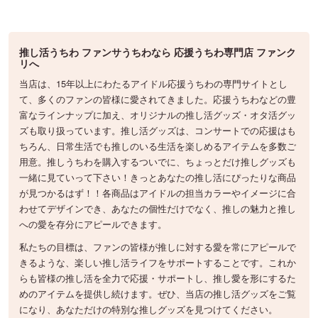
推し活うちわ ファンサうちわなら 応援うちわ専門店 ファンク
リへ
当店は、15年以上にわたるアイドル応援うちわの専門サイトとし
て、多くのファンの皆様に愛されてきました。応援うちわなどの豊
富なラインナップに加え、オリジナルの推し活グッズ・オタ活グッ
ズも取り扱っています。推し活グッズは、コンサートでの応援はも
ちろん、日常生活でも推しのいる生活を楽しめるアイテムを多数ご
用意。推しうちわを購入するついでに、ちょっとだけ推しグッズも
一緒に見ていって下さい！きっとあなたの推し活にぴったりな商品
が見つかるはず！！各商品はアイドルの担当カラーやイメージに合
わせてデザインでき、あなたの個性だけでなく、推しの魅力と推し
への愛を存分にアピールできます。
私たちの目標は、ファンの皆様が推しに対する愛を常にアピールで
きるような、楽しい推し活ライフをサポートすることです。これか
らも皆様の推し活を全力で応援・サポートし、推し愛を形にするた
めのアイテムを提供し続けます。ぜひ、当店の推し活グッズをご覧
になり、あなただけの特別な推しグッズを見つけてください。