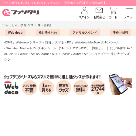
ファンサうちわ 推しうちわ ならファンクリ【合計6,600円以上で送料無料】
ログイン
お問合せ
カート
メニュー
いらっしゃいませ ゲスト 様（会員）
Web deco
推し活うちわ
アクリルスタンド
手作り材料
HOME
Web deco シリーズ
雑貨
スマホ・PC
Web deco MacBook スキンシール
Web deco MacBook Pro スキンシール 【14インチ 2023~2026】【3個セット】(モデル番号 A27
79 / A2918 / A2992 / A3112 / A3185 / A3401 / A3434 / A3426 / A3427 ) ウェブデコ 推し活 グッズ
◇ID