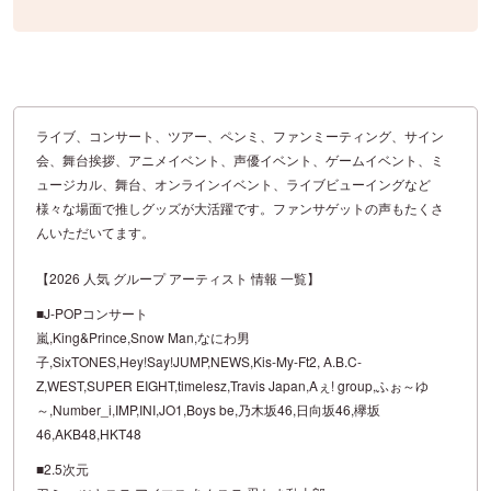
ライブ、コンサート、ツアー、ペンミ、ファンミーティング、サイン
会、舞台挨拶、アニメイベント、声優イベント、ゲームイベント、ミ
ュージカル、舞台、オンラインイベント、ライブビューイングなど
様々な場面で推しグッズが大活躍です。ファンサゲットの声もたくさ
んいただいてます。
【2026 人気 グループ アーティスト 情報 一覧】
■J-POPコンサート
嵐,King&Prince,Snow Man,なにわ男
子,SixTONES,Hey!Say!JUMP,NEWS,Kis-My-Ft2, A.B.C-
Z,WEST,SUPER EIGHT,timelesz,Travis Japan,Aぇ! group,ふぉ～ゆ
～,Number_i,IMP,INI,JO1,Boys be,乃木坂46,日向坂46,欅坂
46,AKB48,HKT48
■2.5次元