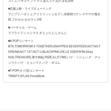
刀ミュ,ツキステ,アイマス,あんステ,忍たま乱太郎
■応援上映・ライブビューイング
テニプリ,ヘタミュ,アイドリッシュセブン,名探偵コナン,ゲゲゲの鬼太
郎,プロセカ,セカライ,IVE
■バーチャル・ゲーム
ラブライブ,シャニマス,すとぷり,にじさんじ
■K-POPコンサート
BTS,TOMORROW X TOGETHER,ENHYPEN,SEVENTEEN,NCT,NCT
DREAM,NCT 127,NCT U,BLACKPINK,IVE,LE SSERAFIM,Stray
Kids,TREASURE,東方神起,RIIZE,ILLIT,TWS,パク・ソジュン,チ・チャ
ンウク,パク・ヒョンウク,パク・ボゴム
■T-POP(タイ沼)コンサート
TRINITY,ATLAS,ForceBook