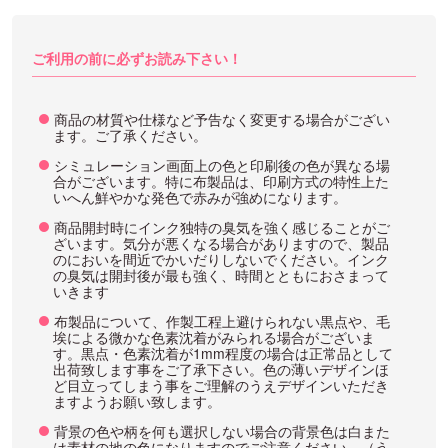
ご利用の前に必ずお読み下さい！
商品の材質や仕様など予告なく変更する場合がござい
ます。ご了承ください。
シミュレーション画面上の色と印刷後の色が異なる場
合がございます。特に布製品は、印刷方式の特性上た
いへん鮮やかな発色で赤みが強めになります。
商品開封時にインク独特の臭気を強く感じることがご
ざいます。気分が悪くなる場合がありますので、製品
のにおいを間近でかいだりしないでください。インク
の臭気は開封後が最も強く、時間とともにおさまって
いきます
布製品について、作製工程上避けられない黒点や、毛
埃による微かな色素沈着がみられる場合がございま
す。黒点・色素沈着が1mm程度の場合は正常品として
出荷致します事をご了承下さい。色の薄いデザインほ
ど目立ってしまう事をご理解のうえデザインいただき
ますようお願い致します。
背景の色や柄を何も選択しない場合の背景色は白また
は素材の地の色になりますのでご注意ください。（う