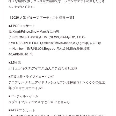
様々な場面で推しグッズが大活躍です。ファンサゲットの声もたくさ
んいただいてます。
【2026 人気 グループ アーティスト 情報 一覧】
■J-POPコンサート
嵐,King&Prince,Snow Man,なにわ男
子,SixTONES,Hey!Say!JUMP,NEWS,Kis-My-Ft2, A.B.C-
Z,WEST,SUPER EIGHT,timelesz,Travis Japan,Aぇ! group,ふぉ～ゆ
～,Number_i,IMP,INI,JO1,Boys be,乃木坂46,日向坂46,欅坂
46,AKB48,HKT48
■2.5次元
刀ミュ,ツキステ,アイマス,あんステ,忍たま乱太郎
■応援上映・ライブビューイング
テニプリ,ヘタミュ,アイドリッシュセブン,名探偵コナン,ゲゲゲの鬼太
郎,プロセカ,セカライ,IVE
■バーチャル・ゲーム
ラブライブ,シャニマス,すとぷり,にじさんじ
■K-POPコンサート
BTS,TOMORROW X TOGETHER,ENHYPEN,SEVENTEEN,NCT,NCT