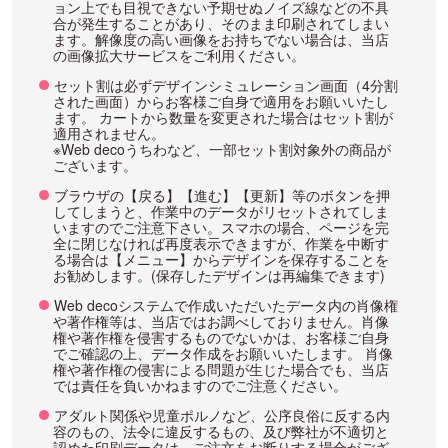
ョン上でも目視できない予期せぬノイズ線などの不具
合が発生することがあり、そのまま印刷されてしまい
ます。解像度の高い画像をお持ちでない場合は、当店
の画像拡大サービスをご利用ください。
セット割は必ずデザインシミュレーション画面（4分割
された画面）からお客様ご自身で適用をお願いいたし
ます。 カートから数量を変更された場合はセット割が
適用されません。
※Web decoうちわなど、一部セット割対象外の商品が
ございます。
ブラウザの【戻る】【進む】【更新】等のボタンを押
してしまうと、作業中のデータがリセットされてしま
いますのでご注意下さい。スマホの場合、ページを完
全に閉じなければ再度表示できますが、作業を中断す
る場合は【メニュー】からデザインを保存することを
お勧めします。(保存したデザインは再編集できます)
Web decoシステムで作成いただいたデータ内の肖像権
や著作権等は、当店ではお調べしておりません。肖像
権や著作権を侵害するものでないかは、お客様ご自身
でご確認の上、データ作成をお願いいたします。 肖像
権や著作権の侵害による問題が生じた場合でも、当店
では責任を負いかねますのでご注意ください。
アダルト関係や児童ポルノなど、公序良俗に反する内
容のもの、法令に違反するもの、及び弊社が不適切と
認めた印刷データは、ご注文をお断りする場合がござ