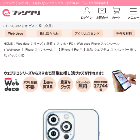
ファンサうちわ 推しうちわ ならファンクリ【合計6,600円以上で送料無料】
ログイン
お問合せ
カート
メニュー
いらっしゃいませ ゲスト 様（会員）
Web deco
推し活うちわ
アクリルスタンド
手作り材料
HOME
Web deco シリーズ
雑貨
スマホ・PC
Web deco iPhone スキンシール
Web deco 【 iPhone スキンシール 】【 iPhone14 Pro 用 】単品 ウェブデコ スマホカバー 推し
活 グッズ ◇ID