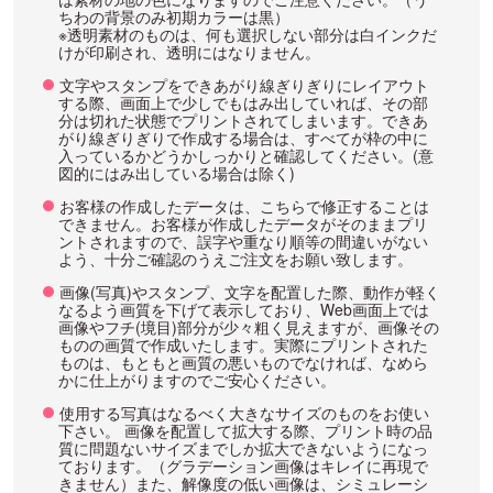
ちわの背景のみ初期カラーは黒）
※透明素材のものは、何も選択しない部分は白インクだ
けが印刷され、透明にはなりません。
文字やスタンプをできあがり線ぎりぎりにレイアウト
する際、画面上で少しでもはみ出していれば、その部
分は切れた状態でプリントされてしまいます。できあ
がり線ぎりぎりで作成する場合は、すべてが枠の中に
入っているかどうかしっかりと確認してください。(意
図的にはみ出している場合は除く)
お客様の作成したデータは、こちらで修正することは
できません。お客様が作成したデータがそのままプリ
ントされますので、誤字や重なり順等の間違いがない
よう、十分ご確認のうえご注文をお願い致します。
画像(写真)やスタンプ、文字を配置した際、動作が軽く
なるよう画質を下げて表示しており、Web画面上では
画像やフチ(境目)部分が少々粗く見えますが、画像その
ものの画質で作成いたします。実際にプリントされた
ものは、もともと画質の悪いものでなければ、なめら
かに仕上がりますのでご安心ください。
使用する写真はなるべく大きなサイズのものをお使い
下さい。 画像を配置して拡大する際、プリント時の品
質に問題ないサイズまでしか拡大できないようになっ
ております。（グラデーション画像はキレイに再現で
きません）また、解像度の低い画像は、シミュレーシ