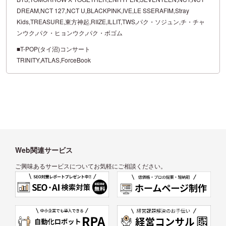
DREAM,NCT 127,NCT U,BLACKPINK,IVE,LE SSERAFIM,Stray
Kids,TREASURE,東方神起,RIIZE,ILLIT,TWS,パク・ソジュン,チ・チャ
ンウク,パク・ヒョンウク,パク・ボゴム
■T-POP(タイ沼)コンサート
TRINITY,ATLAS,ForceBook
Web関連サービス
ご興味あるサービスについてお気軽にご相談ください。