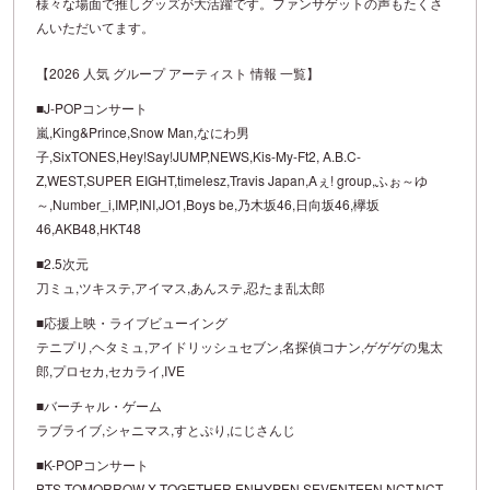
様々な場面で推しグッズが大活躍です。ファンサゲットの声もたくさ
んいただいてます。
【2026 人気 グループ アーティスト 情報 一覧】
■J-POPコンサート
嵐,King&Prince,Snow Man,なにわ男
子,SixTONES,Hey!Say!JUMP,NEWS,Kis-My-Ft2, A.B.C-
Z,WEST,SUPER EIGHT,timelesz,Travis Japan,Aぇ! group,ふぉ～ゆ
～,Number_i,IMP,INI,JO1,Boys be,乃木坂46,日向坂46,欅坂
46,AKB48,HKT48
■2.5次元
刀ミュ,ツキステ,アイマス,あんステ,忍たま乱太郎
■応援上映・ライブビューイング
テニプリ,ヘタミュ,アイドリッシュセブン,名探偵コナン,ゲゲゲの鬼太
郎,プロセカ,セカライ,IVE
■バーチャル・ゲーム
ラブライブ,シャニマス,すとぷり,にじさんじ
■K-POPコンサート
BTS,TOMORROW X TOGETHER,ENHYPEN,SEVENTEEN,NCT,NCT