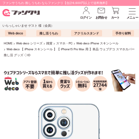
ファンサうちわ 推しうちわ ならファンクリ【合計6,600円以上で送料無料】
ログイン
お問合せ
カート
メニュー
いらっしゃいませ ゲスト 様（会員）
Web deco
推し活うちわ
アクリルスタンド
手作り材料
HOME
Web deco シリーズ
雑貨
スマホ・PC
Web deco iPhone スキンシール
Web deco 【 iPhone スキンシール 】【 iPhone15 Pro Max 用 】単品 ウェブデコ スマホカバー
推し活 グッズ ◇ID