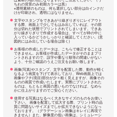
ちわの背景のみ初期カラーは黒）
※透明素材のものは、何も選択しない部分は白インクだ
けが印刷され、透明にはなりません。
文字やスタンプをできあがり線ぎりぎりにレイアウト
する際、画面上で少しでもはみ出していれば、その部
分は切れた状態でプリントされてしまいます。できあ
がり線ぎりぎりで作成する場合は、すべてが枠の中に
入っているかどうかしっかりと確認してください。(意
図的にはみ出している場合は除く)
お客様の作成したデータは、こちらで修正することは
できません。お客様が作成したデータがそのままプリ
ントされますので、誤字や重なり順等の間違いがない
よう、十分ご確認のうえご注文をお願い致します。
画像(写真)やスタンプ、文字を配置した際、動作が軽く
なるよう画質を下げて表示しており、Web画面上では
画像やフチ(境目)部分が少々粗く見えますが、画像その
ものの画質で作成いたします。実際にプリントされた
ものは、もともと画質の悪いものでなければ、なめら
かに仕上がりますのでご安心ください。
使用する写真はなるべく大きなサイズのものをお使い
下さい。 画像を配置して拡大する際、プリント時の品
質に問題ないサイズまでしか拡大できないようになっ
ております。（グラデーション画像はキレイに再現で
きません）また、解像度の低い画像は、シミュレーシ