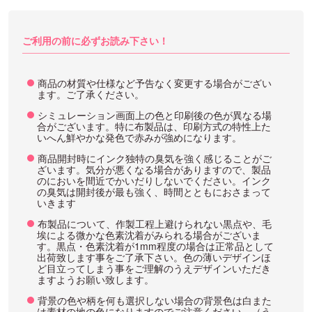
ご利用の前に必ずお読み下さい！
商品の材質や仕様など予告なく変更する場合がござい
ます。ご了承ください。
シミュレーション画面上の色と印刷後の色が異なる場
合がございます。特に布製品は、印刷方式の特性上た
いへん鮮やかな発色で赤みが強めになります。
商品開封時にインク独特の臭気を強く感じることがご
ざいます。気分が悪くなる場合がありますので、製品
のにおいを間近でかいだりしないでください。インク
の臭気は開封後が最も強く、時間とともにおさまって
いきます
布製品について、作製工程上避けられない黒点や、毛
埃による微かな色素沈着がみられる場合がございま
す。黒点・色素沈着が1mm程度の場合は正常品として
出荷致します事をご了承下さい。色の薄いデザインほ
ど目立ってしまう事をご理解のうえデザインいただき
ますようお願い致します。
背景の色や柄を何も選択しない場合の背景色は白また
は素材の地の色になりますのでご注意ください。（う