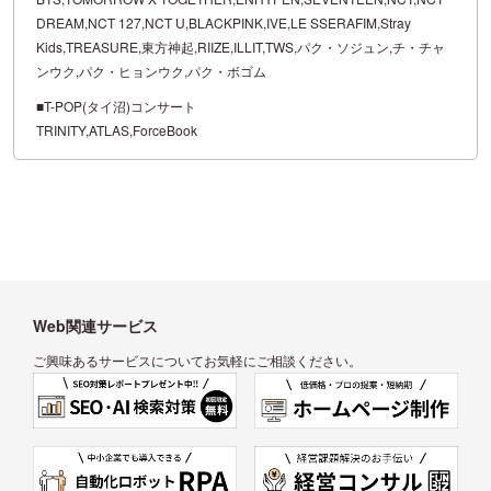
DREAM,NCT 127,NCT U,BLACKPINK,IVE,LE SSERAFIM,Stray
Kids,TREASURE,東方神起,RIIZE,ILLIT,TWS,パク・ソジュン,チ・チャ
ンウク,パク・ヒョンウク,パク・ボゴム
■T-POP(タイ沼)コンサート
TRINITY,ATLAS,ForceBook
Web関連サービス
ご興味あるサービスについてお気軽にご相談ください。