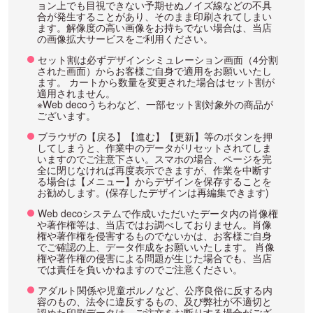
ョン上でも目視できない予期せぬノイズ線などの不具
合が発生することがあり、そのまま印刷されてしまい
ます。解像度の高い画像をお持ちでない場合は、当店
の画像拡大サービスをご利用ください。
セット割は必ずデザインシミュレーション画面（4分割
された画面）からお客様ご自身で適用をお願いいたし
ます。 カートから数量を変更された場合はセット割が
適用されません。
※Web decoうちわなど、一部セット割対象外の商品が
ございます。
ブラウザの【戻る】【進む】【更新】等のボタンを押
してしまうと、作業中のデータがリセットされてしま
いますのでご注意下さい。スマホの場合、ページを完
全に閉じなければ再度表示できますが、作業を中断す
る場合は【メニュー】からデザインを保存することを
お勧めします。(保存したデザインは再編集できます)
Web decoシステムで作成いただいたデータ内の肖像権
や著作権等は、当店ではお調べしておりません。肖像
権や著作権を侵害するものでないかは、お客様ご自身
でご確認の上、データ作成をお願いいたします。 肖像
権や著作権の侵害による問題が生じた場合でも、当店
では責任を負いかねますのでご注意ください。
アダルト関係や児童ポルノなど、公序良俗に反する内
容のもの、法令に違反するもの、及び弊社が不適切と
認めた印刷データは、ご注文をお断りする場合がござ