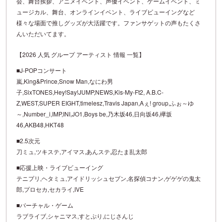
会、舞台挨拶、アニメイベント、声優イベント、ゲームイベント、ミ
ュージカル、舞台、オンラインイベント、ライブビューイングなど
様々な場面で推しグッズが大活躍です。ファンサゲットの声もたくさ
んいただいてます。
【2026 人気 グループ アーティスト 情報 一覧】
■J-POPコンサート
嵐,King&Prince,Snow Man,なにわ男
子,SixTONES,Hey!Say!JUMP,NEWS,Kis-My-Ft2, A.B.C-
Z,WEST,SUPER EIGHT,timelesz,Travis Japan,Aぇ! group,ふぉ～ゆ
～,Number_i,IMP,INI,JO1,Boys be,乃木坂46,日向坂46,欅坂
46,AKB48,HKT48
■2.5次元
刀ミュ,ツキステ,アイマス,あんステ,忍たま乱太郎
■応援上映・ライブビューイング
テニプリ,ヘタミュ,アイドリッシュセブン,名探偵コナン,ゲゲゲの鬼太
郎,プロセカ,セカライ,IVE
■バーチャル・ゲーム
ラブライブ,シャニマス,すとぷり,にじさんじ