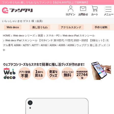
ファンサうちわ 推しうちわ ならファンクリ【合計6,600円以上で送料無料】
ログイン
お問合せ
カート
メニュー
いらっしゃいませ ゲスト 様（会員）
Web deco
推し活うちわ
アクリルスタンド
手作り材料
HOME
Web deco シリーズ
雑貨
スマホ・PC
Web deco iPad スキンシール
Web deco iPad スキンシール 【10.9インチ 第10世代 /11世代 2022～2025】【3個セット】(モ
デル番号 A2696 / A2757 / A2777 / A3162 / A3354 / A3355 / A3356 ) ウェブデコ 推し活 グッズ ◇I
D