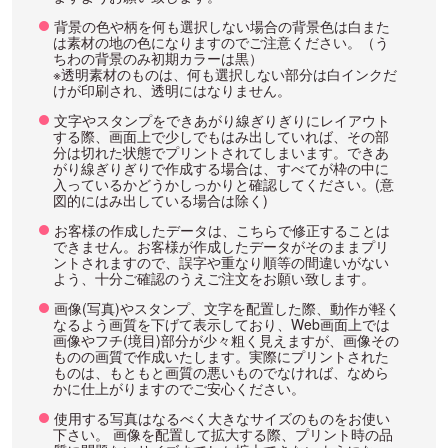
背景の色や柄を何も選択しない場合の背景色は白また
は素材の地の色になりますのでご注意ください。（う
ちわの背景のみ初期カラーは黒）
※透明素材のものは、何も選択しない部分は白インクだ
けが印刷され、透明にはなりません。
文字やスタンプをできあがり線ぎりぎりにレイアウト
する際、画面上で少しでもはみ出していれば、その部
分は切れた状態でプリントされてしまいます。できあ
がり線ぎりぎりで作成する場合は、すべてが枠の中に
入っているかどうかしっかりと確認してください。(意
図的にはみ出している場合は除く)
お客様の作成したデータは、こちらで修正することは
できません。お客様が作成したデータがそのままプリ
ントされますので、誤字や重なり順等の間違いがない
よう、十分ご確認のうえご注文をお願い致します。
画像(写真)やスタンプ、文字を配置した際、動作が軽く
なるよう画質を下げて表示しており、Web画面上では
画像やフチ(境目)部分が少々粗く見えますが、画像その
ものの画質で作成いたします。実際にプリントされた
ものは、もともと画質の悪いものでなければ、なめら
かに仕上がりますのでご安心ください。
使用する写真はなるべく大きなサイズのものをお使い
下さい。 画像を配置して拡大する際、プリント時の品