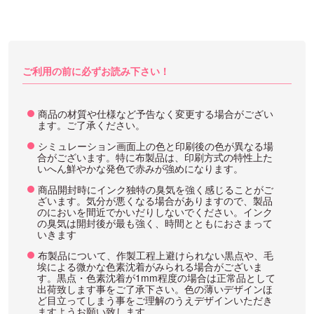
ご利用の前に必ずお読み下さい！
商品の材質や仕様など予告なく変更する場合がござい
ます。ご了承ください。
シミュレーション画面上の色と印刷後の色が異なる場
合がございます。特に布製品は、印刷方式の特性上た
いへん鮮やかな発色で赤みが強めになります。
商品開封時にインク独特の臭気を強く感じることがご
ざいます。気分が悪くなる場合がありますので、製品
のにおいを間近でかいだりしないでください。インク
の臭気は開封後が最も強く、時間とともにおさまって
いきます
布製品について、作製工程上避けられない黒点や、毛
埃による微かな色素沈着がみられる場合がございま
す。黒点・色素沈着が1mm程度の場合は正常品として
出荷致します事をご了承下さい。色の薄いデザインほ
ど目立ってしまう事をご理解のうえデザインいただき
ますようお願い致します。