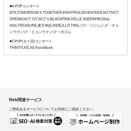
■K-POPコンサート
BTS,TOMORROW X TOGETHER,ENHYPEN,SEVENTEEN,NCT,NCT
DREAM,NCT 127,NCT U,BLACKPINK,IVE,LE SSERAFIM,Stray
Kids,TREASURE,東方神起,RIIZE,ILLIT,TWS,パク・ソジュン,チ・チャ
ンウク,パク・ヒョンウク,パク・ボゴム
■T-POP(タイ沼)コンサート
TRINITY,ATLAS,ForceBook
Web関連サービス
ご興味あるサービスについてお気軽にご相談ください。