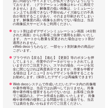
質に問題ないサイズまでしか拡大できないようになっ
ております。（グラデーション画像はキレイに再現で
きません）また、解像度の低い画像は、シミュレーシ
ョン上でも目視できない予期せぬノイズ線などの不具
合が発生することがあり、そのまま印刷されてしまい
ます。解像度の高い画像をお持ちでない場合は、当店
の画像拡大サービスをご利用ください。
セット割は必ずデザインシミュレーション画面（4分割
された画面）からお客様ご自身で適用をお願いいたし
ます。 カートから数量を変更された場合はセット割が
適用されません。
※Web decoうちわなど、一部セット割対象外の商品が
ございます。
ブラウザの【戻る】【進む】【更新】等のボタンを押
してしまうと、作業中のデータがリセットされてしま
いますのでご注意下さい。スマホの場合、ページを完
全に閉じなければ再度表示できますが、作業を中断す
る場合は【メニュー】からデザインを保存することを
お勧めします。(保存したデザインは再編集できます)
Web decoシステムで作成いただいたデータ内の肖像権
や著作権等は、当店ではお調べしておりません。肖像
権や著作権を侵害するものでないかは、お客様ご自身
でご確認の上、データ作成をお願いいたします。 肖像
権や著作権の侵害による問題が生じた場合でも、当店
では責任を負いかねますのでご注意ください。