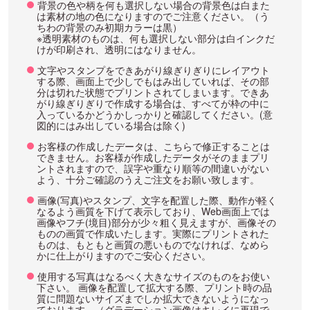
背景の色や柄を何も選択しない場合の背景色は白また
は素材の地の色になりますのでご注意ください。（う
ちわの背景のみ初期カラーは黒）
※透明素材のものは、何も選択しない部分は白インクだ
けが印刷され、透明にはなりません。
文字やスタンプをできあがり線ぎりぎりにレイアウト
する際、画面上で少しでもはみ出していれば、その部
分は切れた状態でプリントされてしまいます。できあ
がり線ぎりぎりで作成する場合は、すべてが枠の中に
入っているかどうかしっかりと確認してください。(意
図的にはみ出している場合は除く)
お客様の作成したデータは、こちらで修正することは
できません。お客様が作成したデータがそのままプリ
ントされますので、誤字や重なり順等の間違いがない
よう、十分ご確認のうえご注文をお願い致します。
画像(写真)やスタンプ、文字を配置した際、動作が軽く
なるよう画質を下げて表示しており、Web画面上では
画像やフチ(境目)部分が少々粗く見えますが、画像その
ものの画質で作成いたします。実際にプリントされた
ものは、もともと画質の悪いものでなければ、なめら
かに仕上がりますのでご安心ください。
使用する写真はなるべく大きなサイズのものをお使い
下さい。 画像を配置して拡大する際、プリント時の品
質に問題ないサイズまでしか拡大できないようになっ
ております。（グラデーション画像はキレイに再現で