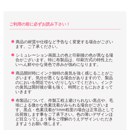
ご利用の前に必ずお読み下さい！
商品の材質や仕様など予告なく変更する場合がござい
ます。ご了承ください。
シミュレーション画面上の色と印刷後の色が異なる場
合がございます。特に布製品は、印刷方式の特性上た
いへん鮮やかな発色で赤みが強めになります。
商品開封時にインク独特の臭気を強く感じることがご
ざいます。気分が悪くなる場合がありますので、製品
のにおいを間近でかいだりしないでください。インク
の臭気は開封後が最も強く、時間とともにおさまって
いきます
布製品について、作製工程上避けられない黒点や、毛
埃による微かな色素沈着がみられる場合がございま
す。黒点・色素沈着が1mm程度の場合は正常品として
出荷致します事をご了承下さい。色の薄いデザインほ
ど目立ってしまう事をご理解のうえデザインいただき
ますようお願い致します。