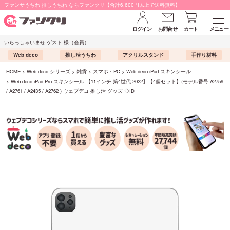
ファンサうちわ 推しうちわ ならファンクリ【合計6,600円以上で送料無料】
ログイン
お問合せ
カート
メニュー
いらっしゃいませ ゲスト 様（会員）
Web deco
推し活うちわ
アクリルスタンド
手作り材料
HOME
Web deco シリーズ
雑貨
スマホ・PC
Web deco iPad スキンシール
Web deco iPad Pro スキンシール 【11インチ 第4世代 2022】【4個セット】(モデル番号 A2759
/ A2761 / A2435 / A2762 ) ウェブデコ 推し活 グッズ ◇ID