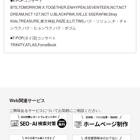
■K-POPコンサート
BTS,TOMORROW X TOGETHER,ENHYPEN,SEVENTEEN,NCT,NCT
DREAM,NCT 127,NCT U,BLACKPINK,IVE,LE SSERAFIM,Stray
Kids,TREASURE,東方神起,RIIZE,ILLIT,TWS,パク・ソジュン,チ・チャ
ンウク,パク・ヒョンウク,パク・ボゴム
■T-POP(タイ沼)コンサート
TRINITY,ATLAS,ForceBook
Web関連サービス
ご興味あるサービスについてお気軽にご相談ください。