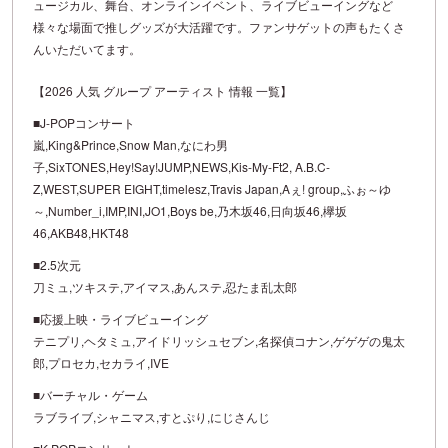
ュージカル、舞台、オンラインイベント、ライブビューイングなど
様々な場面で推しグッズが大活躍です。ファンサゲットの声もたくさ
んいただいてます。
【2026 人気 グループ アーティスト 情報 一覧】
■J-POPコンサート
嵐,King&Prince,Snow Man,なにわ男
子,SixTONES,Hey!Say!JUMP,NEWS,Kis-My-Ft2, A.B.C-
Z,WEST,SUPER EIGHT,timelesz,Travis Japan,Aぇ! group,ふぉ～ゆ
～,Number_i,IMP,INI,JO1,Boys be,乃木坂46,日向坂46,欅坂
46,AKB48,HKT48
■2.5次元
刀ミュ,ツキステ,アイマス,あんステ,忍たま乱太郎
■応援上映・ライブビューイング
テニプリ,ヘタミュ,アイドリッシュセブン,名探偵コナン,ゲゲゲの鬼太
郎,プロセカ,セカライ,IVE
■バーチャル・ゲーム
ラブライブ,シャニマス,すとぷり,にじさんじ