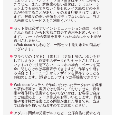
きません）また、解像度の低い画像は、シミュレーシ
ョン上でも目視できない予期せぬノイズ線などの不具
合が発生することがあり、そのまま印刷されてしまい
ます。解像度の高い画像をお持ちでない場合は、当店
の画像拡大サービスをご利用ください。
セット割は必ずデザインシミュレーション画面（4分割
された画面）からお客様ご自身で適用をお願いいたし
ます。 カートから数量を変更された場合はセット割が
適用されません。
※Web decoうちわなど、一部セット割対象外の商品が
ございます。
ブラウザの【戻る】【進む】【更新】等のボタンを押
してしまうと、作業中のデータがリセットされてしま
いますのでご注意下さい。スマホの場合、ページを完
全に閉じなければ再度表示できますが、作業を中断す
る場合は【メニュー】からデザインを保存することを
お勧めします。(保存したデザインは再編集できます)
Web decoシステムで作成いただいたデータ内の肖像権
や著作権等は、当店ではお調べしておりません。肖像
権や著作権を侵害するものでないかは、お客様ご自身
でご確認の上、データ作成をお願いいたします。 肖像
権や著作権の侵害による問題が生じた場合でも、当店
では責任を負いかねますのでご注意ください。
アダルト関係や児童ポルノなど、公序良俗に反する内