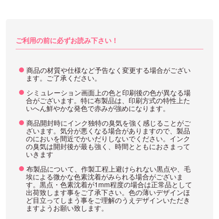
ご利用の前に必ずお読み下さい！
商品の材質や仕様など予告なく変更する場合がござい
ます。ご了承ください。
シミュレーション画面上の色と印刷後の色が異なる場
合がございます。特に布製品は、印刷方式の特性上た
いへん鮮やかな発色で赤みが強めになります。
商品開封時にインク独特の臭気を強く感じることがご
ざいます。気分が悪くなる場合がありますので、製品
のにおいを間近でかいだりしないでください。インク
の臭気は開封後が最も強く、時間とともにおさまって
いきます
布製品について、作製工程上避けられない黒点や、毛
埃による微かな色素沈着がみられる場合がございま
す。黒点・色素沈着が1mm程度の場合は正常品として
出荷致します事をご了承下さい。色の薄いデザインほ
ど目立ってしまう事をご理解のうえデザインいただき
ますようお願い致します。