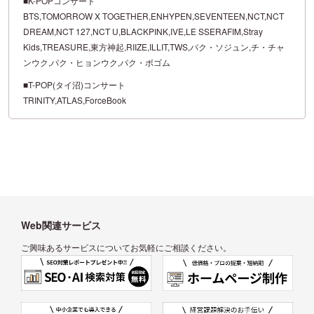
■K-POPコンサート
BTS,TOMORROW X TOGETHER,ENHYPEN,SEVENTEEN,NCT,NCT
DREAM,NCT 127,NCT U,BLACKPINK,IVE,LE SSERAFIM,Stray
Kids,TREASURE,東方神起,RIIZE,ILLIT,TWS,パク・ソジュン,チ・チャ
ンウク,パク・ヒョンウク,パク・ボゴム
■T-POP(タイ沼)コンサート
TRINITY,ATLAS,ForceBook
Web関連サービス
ご興味あるサービスについてお気軽にご相談ください。