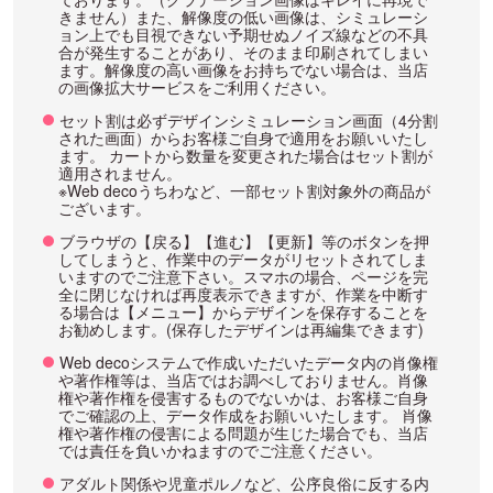
きません）また、解像度の低い画像は、シミュレーシ
ョン上でも目視できない予期せぬノイズ線などの不具
合が発生することがあり、そのまま印刷されてしまい
ます。解像度の高い画像をお持ちでない場合は、当店
の画像拡大サービスをご利用ください。
セット割は必ずデザインシミュレーション画面（4分割
された画面）からお客様ご自身で適用をお願いいたし
ます。 カートから数量を変更された場合はセット割が
適用されません。
※Web decoうちわなど、一部セット割対象外の商品が
ございます。
ブラウザの【戻る】【進む】【更新】等のボタンを押
してしまうと、作業中のデータがリセットされてしま
いますのでご注意下さい。スマホの場合、ページを完
全に閉じなければ再度表示できますが、作業を中断す
る場合は【メニュー】からデザインを保存することを
お勧めします。(保存したデザインは再編集できます)
Web decoシステムで作成いただいたデータ内の肖像権
や著作権等は、当店ではお調べしておりません。肖像
権や著作権を侵害するものでないかは、お客様ご自身
でご確認の上、データ作成をお願いいたします。 肖像
権や著作権の侵害による問題が生じた場合でも、当店
では責任を負いかねますのでご注意ください。
アダルト関係や児童ポルノなど、公序良俗に反する内