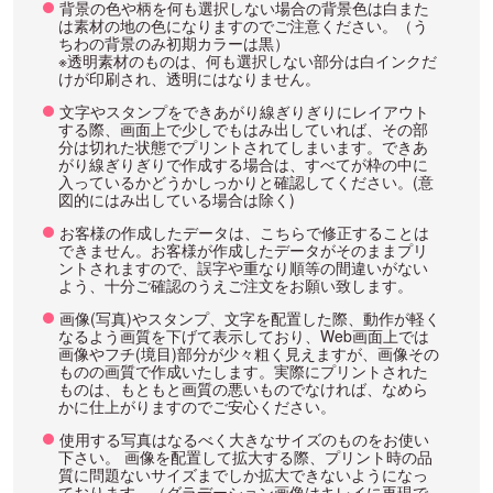
背景の色や柄を何も選択しない場合の背景色は白また
は素材の地の色になりますのでご注意ください。（う
ちわの背景のみ初期カラーは黒）
※透明素材のものは、何も選択しない部分は白インクだ
けが印刷され、透明にはなりません。
文字やスタンプをできあがり線ぎりぎりにレイアウト
する際、画面上で少しでもはみ出していれば、その部
分は切れた状態でプリントされてしまいます。できあ
がり線ぎりぎりで作成する場合は、すべてが枠の中に
入っているかどうかしっかりと確認してください。(意
図的にはみ出している場合は除く)
お客様の作成したデータは、こちらで修正することは
できません。お客様が作成したデータがそのままプリ
ントされますので、誤字や重なり順等の間違いがない
よう、十分ご確認のうえご注文をお願い致します。
画像(写真)やスタンプ、文字を配置した際、動作が軽く
なるよう画質を下げて表示しており、Web画面上では
画像やフチ(境目)部分が少々粗く見えますが、画像その
ものの画質で作成いたします。実際にプリントされた
ものは、もともと画質の悪いものでなければ、なめら
かに仕上がりますのでご安心ください。
使用する写真はなるべく大きなサイズのものをお使い
下さい。 画像を配置して拡大する際、プリント時の品
質に問題ないサイズまでしか拡大できないようになっ
ております。（グラデーション画像はキレイに再現で