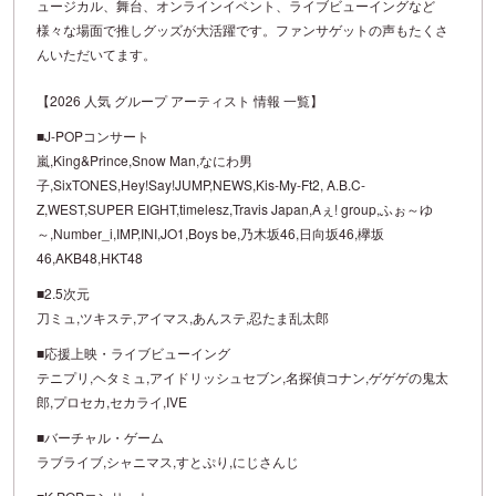
ュージカル、舞台、オンラインイベント、ライブビューイングなど
様々な場面で推しグッズが大活躍です。ファンサゲットの声もたくさ
んいただいてます。
【2026 人気 グループ アーティスト 情報 一覧】
■J-POPコンサート
嵐,King&Prince,Snow Man,なにわ男
子,SixTONES,Hey!Say!JUMP,NEWS,Kis-My-Ft2, A.B.C-
Z,WEST,SUPER EIGHT,timelesz,Travis Japan,Aぇ! group,ふぉ～ゆ
～,Number_i,IMP,INI,JO1,Boys be,乃木坂46,日向坂46,欅坂
46,AKB48,HKT48
■2.5次元
刀ミュ,ツキステ,アイマス,あんステ,忍たま乱太郎
■応援上映・ライブビューイング
テニプリ,ヘタミュ,アイドリッシュセブン,名探偵コナン,ゲゲゲの鬼太
郎,プロセカ,セカライ,IVE
■バーチャル・ゲーム
ラブライブ,シャニマス,すとぷり,にじさんじ