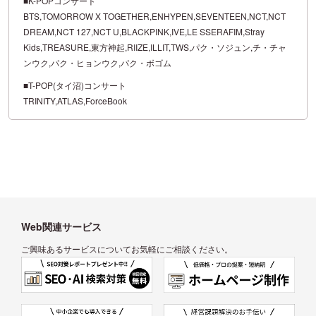
■K-POPコンサート
BTS,TOMORROW X TOGETHER,ENHYPEN,SEVENTEEN,NCT,NCT
DREAM,NCT 127,NCT U,BLACKPINK,IVE,LE SSERAFIM,Stray
Kids,TREASURE,東方神起,RIIZE,ILLIT,TWS,パク・ソジュン,チ・チャ
ンウク,パク・ヒョンウク,パク・ボゴム
■T-POP(タイ沼)コンサート
TRINITY,ATLAS,ForceBook
Web関連サービス
ご興味あるサービスについてお気軽にご相談ください。