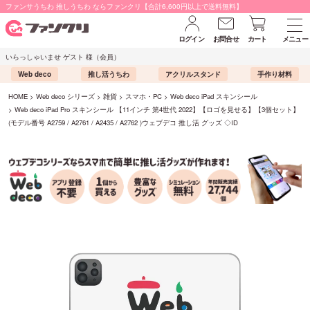
ファンサうちわ 推しうちわ ならファンクリ【合計6,600円以上で送料無料】
ログイン
お問合せ
カート
メニュー
いらっしゃいませ ゲスト 様（会員）
Web deco
推し活うちわ
アクリルスタンド
手作り材料
HOME
Web deco シリーズ
雑貨
スマホ・PC
Web deco iPad スキンシール
Web deco iPad Pro スキンシール 【11インチ 第4世代 2022】【ロゴを見せる】【3個セット】
(モデル番号 A2759 / A2761 / A2435 / A2762 )ウェブデコ 推し活 グッズ ◇ID