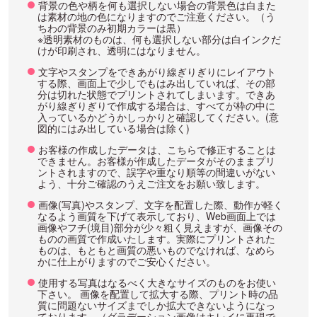
背景の色や柄を何も選択しない場合の背景色は白また
は素材の地の色になりますのでご注意ください。（う
ちわの背景のみ初期カラーは黒）
※透明素材のものは、何も選択しない部分は白インクだ
けが印刷され、透明にはなりません。
文字やスタンプをできあがり線ぎりぎりにレイアウト
する際、画面上で少しでもはみ出していれば、その部
分は切れた状態でプリントされてしまいます。できあ
がり線ぎりぎりで作成する場合は、すべてが枠の中に
入っているかどうかしっかりと確認してください。(意
図的にはみ出している場合は除く)
お客様の作成したデータは、こちらで修正することは
できません。お客様が作成したデータがそのままプリ
ントされますので、誤字や重なり順等の間違いがない
よう、十分ご確認のうえご注文をお願い致します。
画像(写真)やスタンプ、文字を配置した際、動作が軽く
なるよう画質を下げて表示しており、Web画面上では
画像やフチ(境目)部分が少々粗く見えますが、画像その
ものの画質で作成いたします。実際にプリントされた
ものは、もともと画質の悪いものでなければ、なめら
かに仕上がりますのでご安心ください。
使用する写真はなるべく大きなサイズのものをお使い
下さい。 画像を配置して拡大する際、プリント時の品
質に問題ないサイズまでしか拡大できないようになっ
ております。（グラデーション画像はキレイに再現で