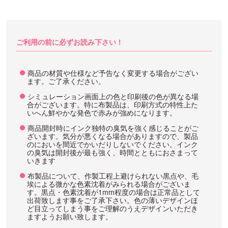
ご利用の前に必ずお読み下さい！
商品の材質や仕様など予告なく変更する場合がござい
ます。ご了承ください。
シミュレーション画面上の色と印刷後の色が異なる場
合がございます。特に布製品は、印刷方式の特性上た
いへん鮮やかな発色で赤みが強めになります。
商品開封時にインク独特の臭気を強く感じることがご
ざいます。気分が悪くなる場合がありますので、製品
のにおいを間近でかいだりしないでください。インク
の臭気は開封後が最も強く、時間とともにおさまって
いきます
布製品について、作製工程上避けられない黒点や、毛
埃による微かな色素沈着がみられる場合がございま
す。黒点・色素沈着が1mm程度の場合は正常品として
出荷致します事をご了承下さい。色の薄いデザインほ
ど目立ってしまう事をご理解のうえデザインいただき
ますようお願い致します。