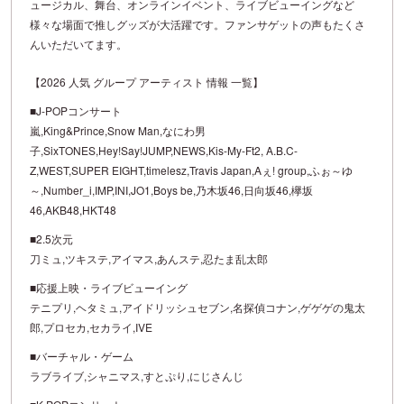
ュージカル、舞台、オンラインイベント、ライブビューイングなど
様々な場面で推しグッズが大活躍です。ファンサゲットの声もたくさ
んいただいてます。
【2026 人気 グループ アーティスト 情報 一覧】
■J-POPコンサート
嵐,King&Prince,Snow Man,なにわ男
子,SixTONES,Hey!Say!JUMP,NEWS,Kis-My-Ft2, A.B.C-
Z,WEST,SUPER EIGHT,timelesz,Travis Japan,Aぇ! group,ふぉ～ゆ
～,Number_i,IMP,INI,JO1,Boys be,乃木坂46,日向坂46,欅坂
46,AKB48,HKT48
■2.5次元
刀ミュ,ツキステ,アイマス,あんステ,忍たま乱太郎
■応援上映・ライブビューイング
テニプリ,ヘタミュ,アイドリッシュセブン,名探偵コナン,ゲゲゲの鬼太
郎,プロセカ,セカライ,IVE
■バーチャル・ゲーム
ラブライブ,シャニマス,すとぷり,にじさんじ