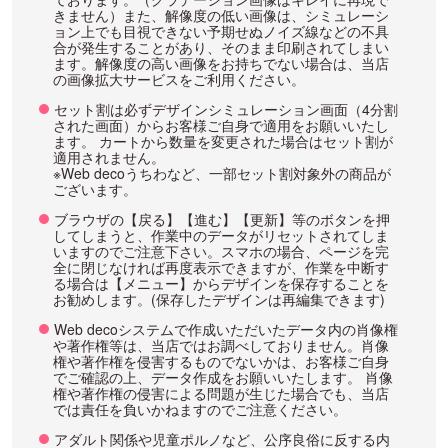
きません）また、解像度の低い画像は、シミュレーシ
ョン上でも目視できない予期せぬノイズ線などの不具
合が発生することがあり、そのまま印刷されてしまい
ます。解像度の高い画像をお持ちでない場合は、当店
の画像拡大サービスをご利用ください。
セット割は必ずデザインシミュレーション画面（4分割
された画面）からお客様ご自身で適用をお願いいたし
ます。 カートから数量を変更された場合はセット割が
適用されません。
※Web decoうちわなど、一部セット割対象外の商品が
ございます。
ブラウザの【戻る】【進む】【更新】等のボタンを押
してしまうと、作業中のデータがリセットされてしま
いますのでご注意下さい。スマホの場合、ページを完
全に閉じなければ再度表示できますが、作業を中断す
る場合は【メニュー】からデザインを保存することを
お勧めします。(保存したデザインは再編集できます)
Web decoシステムで作成いただいたデータ内の肖像権
や著作権等は、当店ではお調べしておりません。肖像
権や著作権を侵害するものでないかは、お客様ご自身
でご確認の上、データ作成をお願いいたします。 肖像
権や著作権の侵害による問題が生じた場合でも、当店
では責任を負いかねますのでご注意ください。
アダルト関係や児童ポルノなど、公序良俗に反する内