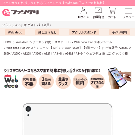
ファンサうちわ 推しうちわ ならファンクリ【合計6,600円以上で送料無料】
ログイン
お問合せ
カート
メニュー
いらっしゃいませ ゲスト 様（会員）
Web deco
推し活うちわ
アクリルスタンド
手作り材料
HOME
Web deco シリーズ
雑貨
スマホ・PC
Web deco iPad スキンシール
Web deco iPad Air スキンシール 【13インチ 2024~2026】【4個セット】(モデル番号 A2898 / A
2899 / A2900 / A3268 / A3269 / A3271 / A3461 / A3462 / A3464 ) ウェブデコ 推し活 グッズ ◇ID