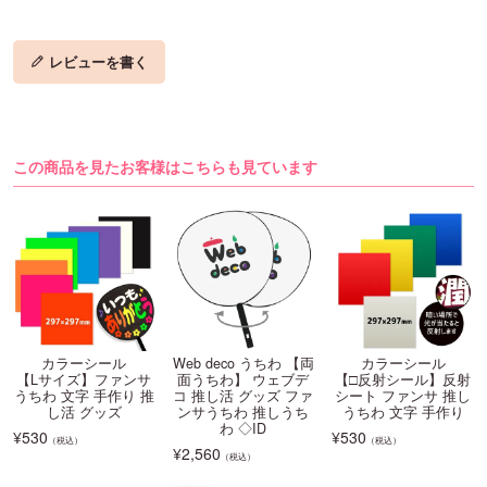
レビューを書く
この商品を見たお客様はこちらも見ています
カラーシール
Web deco うちわ 【両
カラーシール
【Lサイズ】ファンサ
面うちわ】 ウェブデ
【□反射シール】反射
うちわ 文字 手作り 推
コ 推し活 グッズ ファ
シート ファンサ 推し
し活 グッズ
ンサうちわ 推しうち
うちわ 文字 手作り
わ ◇ID
¥
530
¥
530
（税込）
（税込）
¥
2,560
（税込）