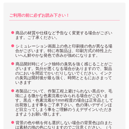
ご利用の前に必ずお読み下さい！
商品の材質や仕様など予告なく変更する場合がござい
ます。ご了承ください。
シミュレーション画面上の色と印刷後の色が異なる場
合がございます。特に布製品は、印刷方式の特性上た
いへん鮮やかな発色で赤みが強めになります。
商品開封時にインク独特の臭気を強く感じることがご
ざいます。気分が悪くなる場合がありますので、製品
のにおいを間近でかいだりしないでください。インク
の臭気は開封後が最も強く、時間とともにおさまって
いきます
布製品について、作製工程上避けられない黒点や、毛
埃による微かな色素沈着がみられる場合がございま
す。黒点・色素沈着が1mm程度の場合は正常品として
出荷致します事をご了承下さい。色の薄いデザインほ
ど目立ってしまう事をご理解のうえデザインいただき
ますようお願い致します。
背景の色や柄を何も選択しない場合の背景色は白また
は素材の地の色になりますのでご注意ください。（う