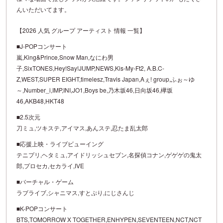
んいただいてます。
【2026 人気 グループ アーティスト 情報 一覧】
■J-POPコンサート
嵐,King&Prince,Snow Man,なにわ男
子,SixTONES,Hey!Say!JUMP,NEWS,Kis-My-Ft2, A.B.C-
Z,WEST,SUPER EIGHT,timelesz,Travis Japan,Aぇ! group,ふぉ～ゆ
～,Number_i,IMP,INI,JO1,Boys be,乃木坂46,日向坂46,欅坂
46,AKB48,HKT48
■2.5次元
刀ミュ,ツキステ,アイマス,あんステ,忍たま乱太郎
■応援上映・ライブビューイング
テニプリ,ヘタミュ,アイドリッシュセブン,名探偵コナン,ゲゲゲの鬼太
郎,プロセカ,セカライ,IVE
■バーチャル・ゲーム
ラブライブ,シャニマス,すとぷり,にじさんじ
■K-POPコンサート
BTS,TOMORROW X TOGETHER,ENHYPEN,SEVENTEEN,NCT,NCT