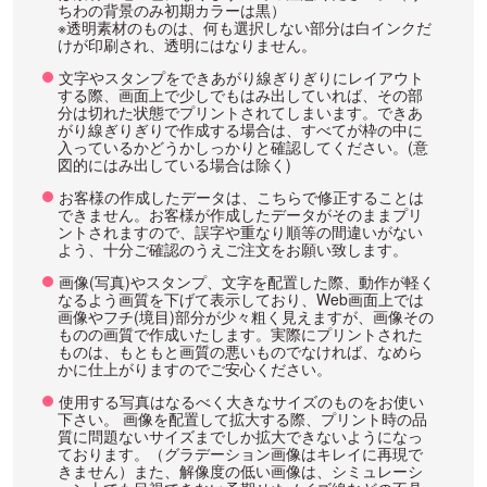
ちわの背景のみ初期カラーは黒）
※透明素材のものは、何も選択しない部分は白インクだ
けが印刷され、透明にはなりません。
文字やスタンプをできあがり線ぎりぎりにレイアウト
する際、画面上で少しでもはみ出していれば、その部
分は切れた状態でプリントされてしまいます。できあ
がり線ぎりぎりで作成する場合は、すべてが枠の中に
入っているかどうかしっかりと確認してください。(意
図的にはみ出している場合は除く)
お客様の作成したデータは、こちらで修正することは
できません。お客様が作成したデータがそのままプリ
ントされますので、誤字や重なり順等の間違いがない
よう、十分ご確認のうえご注文をお願い致します。
画像(写真)やスタンプ、文字を配置した際、動作が軽く
なるよう画質を下げて表示しており、Web画面上では
画像やフチ(境目)部分が少々粗く見えますが、画像その
ものの画質で作成いたします。実際にプリントされた
ものは、もともと画質の悪いものでなければ、なめら
かに仕上がりますのでご安心ください。
使用する写真はなるべく大きなサイズのものをお使い
下さい。 画像を配置して拡大する際、プリント時の品
質に問題ないサイズまでしか拡大できないようになっ
ております。（グラデーション画像はキレイに再現で
きません）また、解像度の低い画像は、シミュレーシ