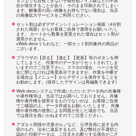
ョン上でも目視できない予期せぬノイズ線などの不具
合が発生することがあり、そのまま印刷されてしまい
ます。解像度の高い画像をお持ちでない場合は、当店
の画像拡大サービスをご利用ください。
セット割は必ずデザインシミュレーション画面（4分割
された画面）からお客様ご自身で適用をお願いいたし
ます。 カートから数量を変更された場合はセット割が
適用されません。
※Web decoうちわなど、一部セット割対象外の商品が
ございます。
ブラウザの【戻る】【進む】【更新】等のボタンを押
してしまうと、作業中のデータがリセットされてしま
いますのでご注意下さい。スマホの場合、ページを完
全に閉じなければ再度表示できますが、作業を中断す
る場合は【メニュー】からデザインを保存することを
お勧めします。(保存したデザインは再編集できます)
Web decoシステムで作成いただいたデータ内の肖像権
や著作権等は、当店ではお調べしておりません。肖像
権や著作権を侵害するものでないかは、お客様ご自身
でご確認の上、データ作成をお願いいたします。 肖像
権や著作権の侵害による問題が生じた場合でも、当店
では責任を負いかねますのでご注意ください。
アダルト関係や児童ポルノなど、公序良俗に反する内
容のもの、法令に違反するもの、及び弊社が不適切と
認めた印刷データは、ご注文をお断りする場合がござ