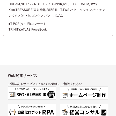
DREAM,NCT 127,NCT U,BLACKPINK,IVE,LE SSERAFIM,Stray
Kids,TREASURE,東方神起,RIIZE,ILLIT,TWS,パク・ソジュン,チ・チャ
ンウク,パク・ヒョンウク,パク・ボゴム
■T-POP(タイ沼)コンサート
TRINITY,ATLAS,ForceBook
Web関連サービス
ご興味あるサービスについてお気軽にご相談ください。