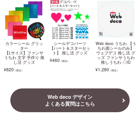
カラーシール グリッ
シールデコパーツ
Web deco うちわ 【う
ター
【ハート＆スターセッ
ちわ面シールのみ】
【Lサイズ】ファンサ
ト】 推し活 グッズ
ウェブデコ 推し活 グ
うちわ 文字 手作り 推
ッズ ファンサうちわ
¥
460
（税込）
し活 グッズ
推しうちわ ◇ID
¥
820
¥
1,280
（税込）
（税込）
Web deco デザイン
よくある質問はこちら