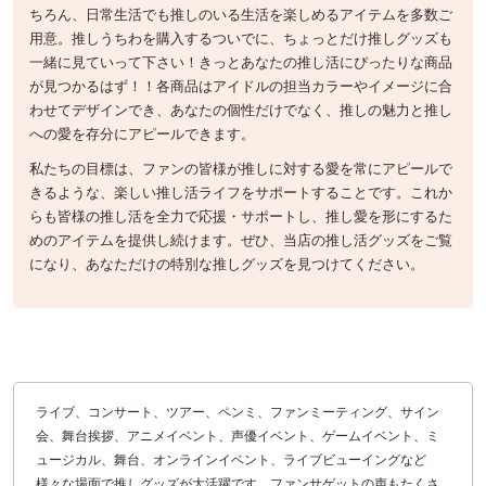
ちろん、日常生活でも推しのいる生活を楽しめるアイテムを多数ご
用意。推しうちわを購入するついでに、ちょっとだけ推しグッズも
一緒に見ていって下さい！きっとあなたの推し活にぴったりな商品
が見つかるはず！！各商品はアイドルの担当カラーやイメージに合
わせてデザインでき、あなたの個性だけでなく、推しの魅力と推し
への愛を存分にアピールできます。
私たちの目標は、ファンの皆様が推しに対する愛を常にアピールで
きるような、楽しい推し活ライフをサポートすることです。これか
らも皆様の推し活を全力で応援・サポートし、推し愛を形にするた
めのアイテムを提供し続けます。ぜひ、当店の推し活グッズをご覧
になり、あなただけの特別な推しグッズを見つけてください。
ライブ、コンサート、ツアー、ペンミ、ファンミーティング、サイン
会、舞台挨拶、アニメイベント、声優イベント、ゲームイベント、ミ
ュージカル、舞台、オンラインイベント、ライブビューイングなど
様々な場面で推しグッズが大活躍です。ファンサゲットの声もたくさ