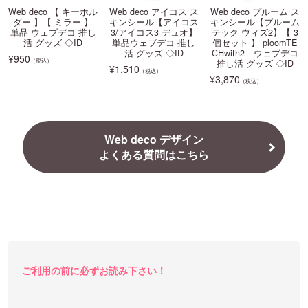
Web deco 【 キーホル
Web deco アイコス ス
Web deco プルーム ス
ダー 】【 ミラー 】
キンシール【アイコス
キンシール【プルーム
単品 ウェブデコ 推し
3/アイコス3 デュオ】
テック ウィズ2】【 3
活 グッズ ◇ID
単品ウェブデコ 推し
個セット 】 ploomTE
活 グッズ ◇ID
CHwith2 ウェブデコ
¥
950
（税込）
推し活 グッズ ◇ID
¥
1,510
（税込）
¥
3,870
（税込）
Web deco デザイン
よくある質問はこちら
ご利用の前に必ずお読み下さい！