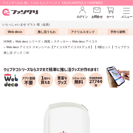
ファンサうちわ 推しうちわ ならファンクリ【合計6,600円以上で送料無料】
ログイン
お問合せ
カート
メニュー
いらっしゃいませ ゲスト 様（会員）
Web deco
推し活うちわ
アクリルスタンド
手作り材料
HOME
Web deco シリーズ
雑貨
ステッカー
Web deco アイコス
Web deco アイコス スキンシール【アイコス3/アイコス3 デュオ】【 3個セット 】ウェブデコ
推し活 グッズ ◇ID