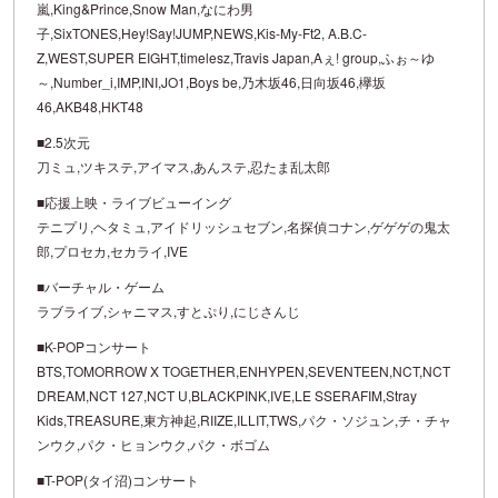
嵐,King&Prince,Snow Man,なにわ男
子,SixTONES,Hey!Say!JUMP,NEWS,Kis-My-Ft2, A.B.C-
Z,WEST,SUPER EIGHT,timelesz,Travis Japan,Aぇ! group,ふぉ～ゆ
～,Number_i,IMP,INI,JO1,Boys be,乃木坂46,日向坂46,欅坂
46,AKB48,HKT48
■2.5次元
刀ミュ,ツキステ,アイマス,あんステ,忍たま乱太郎
■応援上映・ライブビューイング
テニプリ,ヘタミュ,アイドリッシュセブン,名探偵コナン,ゲゲゲの鬼太
郎,プロセカ,セカライ,IVE
■バーチャル・ゲーム
ラブライブ,シャニマス,すとぷり,にじさんじ
■K-POPコンサート
BTS,TOMORROW X TOGETHER,ENHYPEN,SEVENTEEN,NCT,NCT
DREAM,NCT 127,NCT U,BLACKPINK,IVE,LE SSERAFIM,Stray
Kids,TREASURE,東方神起,RIIZE,ILLIT,TWS,パク・ソジュン,チ・チャ
ンウク,パク・ヒョンウク,パク・ボゴム
■T-POP(タイ沼)コンサート