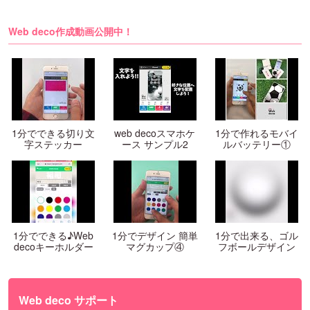
Web deco作成動画公開中！
1分でできる切り文
web decoスマホケ
1分で作れるモバイ
字ステッカー
ース サンプル2
ルバッテリー①
1分でできる♪Web
1分でデザイン 簡単
1分で出来る、ゴル
decoキーホルダー
マグカップ④
フボールデザイン
Web deco サポート