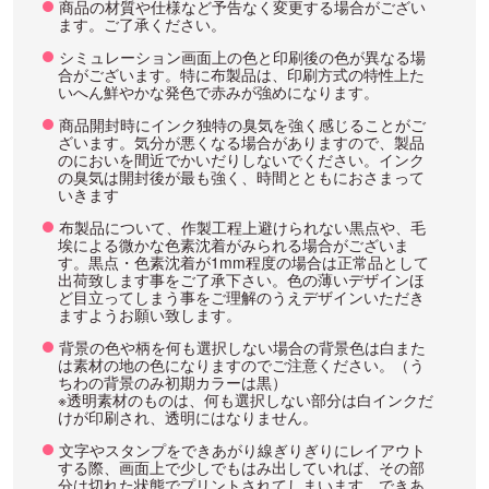
商品の材質や仕様など予告なく変更する場合がござい
ます。ご了承ください。
シミュレーション画面上の色と印刷後の色が異なる場
合がございます。特に布製品は、印刷方式の特性上た
いへん鮮やかな発色で赤みが強めになります。
商品開封時にインク独特の臭気を強く感じることがご
ざいます。気分が悪くなる場合がありますので、製品
のにおいを間近でかいだりしないでください。インク
の臭気は開封後が最も強く、時間とともにおさまって
いきます
布製品について、作製工程上避けられない黒点や、毛
埃による微かな色素沈着がみられる場合がございま
す。黒点・色素沈着が1mm程度の場合は正常品として
出荷致します事をご了承下さい。色の薄いデザインほ
ど目立ってしまう事をご理解のうえデザインいただき
ますようお願い致します。
背景の色や柄を何も選択しない場合の背景色は白また
は素材の地の色になりますのでご注意ください。（う
ちわの背景のみ初期カラーは黒）
※透明素材のものは、何も選択しない部分は白インクだ
けが印刷され、透明にはなりません。
文字やスタンプをできあがり線ぎりぎりにレイアウト
する際、画面上で少しでもはみ出していれば、その部
分は切れた状態でプリントされてしまいます。できあ