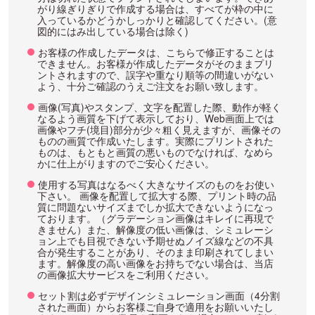
がり線ぎりぎりで作成する場合は、すべてが枠の中に
入っているかどうかしっかりと確認してください。(意
図的にはみ出している場合は除く)
お客様の作成したデータは、こちらで修正することは
できません。お客様が作成したデータがそのままプリ
ントされますので、誤字や重なり順等の間違いがない
よう、十分ご確認のうえご注文をお願い致します。
画像(写真)やスタンプ、文字を配置した際、動作が軽く
なるよう画質を下げて表示しており、Web画面上では
画像やフチ(境目)部分が少々粗く見えますが、画像その
ものの画質で作成いたします。実際にプリントされた
ものは、もともと画質の悪いものでなければ、なめら
かに仕上がりますのでご安心ください。
使用する写真はなるべく大きなサイズのものをお使い
下さい。 画像を配置して拡大する際、プリント時の品
質に問題ないサイズまでしか拡大できないようになっ
ております。（グラデーション画像はキレイに再現で
きません）また、解像度の低い画像は、シミュレーシ
ョン上でも目視できない予期せぬノイズ線などの不具
合が発生することがあり、そのまま印刷されてしまい
ます。解像度の高い画像をお持ちでない場合は、当店
の画像拡大サービスをご利用ください。
セット割は必ずデザインシミュレーション画面（4分割
された画面）からお客様ご自身で適用をお願いいたし