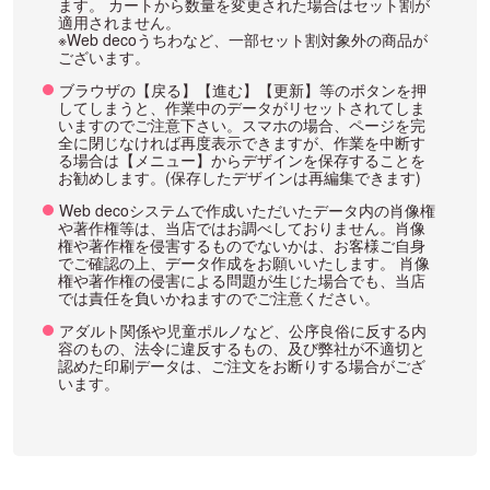
ます。 カートから数量を変更された場合はセット割が
適用されません。
※Web decoうちわなど、一部セット割対象外の商品が
ございます。
ブラウザの【戻る】【進む】【更新】等のボタンを押
してしまうと、作業中のデータがリセットされてしま
いますのでご注意下さい。スマホの場合、ページを完
全に閉じなければ再度表示できますが、作業を中断す
る場合は【メニュー】からデザインを保存することを
お勧めします。(保存したデザインは再編集できます)
Web decoシステムで作成いただいたデータ内の肖像権
や著作権等は、当店ではお調べしておりません。肖像
権や著作権を侵害するものでないかは、お客様ご自身
でご確認の上、データ作成をお願いいたします。 肖像
権や著作権の侵害による問題が生じた場合でも、当店
では責任を負いかねますのでご注意ください。
アダルト関係や児童ポルノなど、公序良俗に反する内
容のもの、法令に違反するもの、及び弊社が不適切と
認めた印刷データは、ご注文をお断りする場合がござ
います。