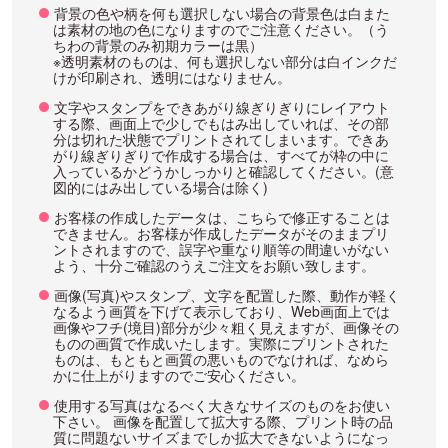
背景の色や柄を何も選択しない場合の背景色は白また
は素材の地の色になりますのでご注意ください。（う
ちわの背景のみ初期カラーは黒）
※透明素材のものは、何も選択しない部分は白インクだ
けが印刷され、透明にはなりません。
文字やスタンプをできあがり線ぎりぎりにレイアウト
する際、画面上で少しでもはみ出していれば、その部
分は切れた状態でプリントされてしまいます。できあ
がり線ぎりぎりで作成する場合は、すべてが枠の中に
入っているかどうかしっかりと確認してください。(意
図的にはみ出している場合は除く)
お客様の作成したデータは、こちらで修正することは
できません。お客様が作成したデータがそのままプリ
ントされますので、誤字や重なり順等の間違いがない
よう、十分ご確認のうえご注文をお願い致します。
画像(写真)やスタンプ、文字を配置した際、動作が軽く
なるよう画質を下げて表示しており、Web画面上では
画像やフチ(境目)部分が少々粗く見えますが、画像その
ものの画質で作成いたします。実際にプリントされた
ものは、もともと画質の悪いものでなければ、なめら
かに仕上がりますのでご安心ください。
使用する写真はなるべく大きなサイズのものをお使い
下さい。 画像を配置して拡大する際、プリント時の品
質に問題ないサイズまでしか拡大できないようになっ