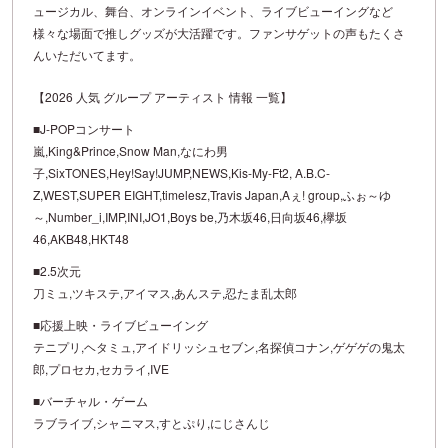
ュージカル、舞台、オンラインイベント、ライブビューイングなど
様々な場面で推しグッズが大活躍です。ファンサゲットの声もたくさ
んいただいてます。
【2026 人気 グループ アーティスト 情報 一覧】
■J-POPコンサート
嵐,King&Prince,Snow Man,なにわ男
子,SixTONES,Hey!Say!JUMP,NEWS,Kis-My-Ft2, A.B.C-
Z,WEST,SUPER EIGHT,timelesz,Travis Japan,Aぇ! group,ふぉ～ゆ
～,Number_i,IMP,INI,JO1,Boys be,乃木坂46,日向坂46,欅坂
46,AKB48,HKT48
■2.5次元
刀ミュ,ツキステ,アイマス,あんステ,忍たま乱太郎
■応援上映・ライブビューイング
テニプリ,ヘタミュ,アイドリッシュセブン,名探偵コナン,ゲゲゲの鬼太
郎,プロセカ,セカライ,IVE
■バーチャル・ゲーム
ラブライブ,シャニマス,すとぷり,にじさんじ