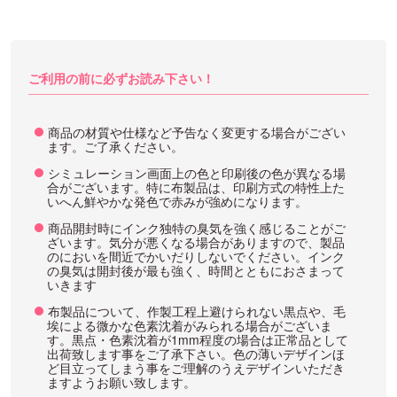
ご利用の前に必ずお読み下さい！
商品の材質や仕様など予告なく変更する場合がござい
ます。ご了承ください。
シミュレーション画面上の色と印刷後の色が異なる場
合がございます。特に布製品は、印刷方式の特性上た
いへん鮮やかな発色で赤みが強めになります。
商品開封時にインク独特の臭気を強く感じることがご
ざいます。気分が悪くなる場合がありますので、製品
のにおいを間近でかいだりしないでください。インク
の臭気は開封後が最も強く、時間とともにおさまって
いきます
布製品について、作製工程上避けられない黒点や、毛
埃による微かな色素沈着がみられる場合がございま
す。黒点・色素沈着が1mm程度の場合は正常品として
出荷致します事をご了承下さい。色の薄いデザインほ
ど目立ってしまう事をご理解のうえデザインいただき
ますようお願い致します。