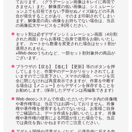
ております。（グラデーション画像はキレイに再現で
きません）また、解像度の低い画像は、シミュレーシ
ョン上でも目視できない予期せぬノイズ線などの不具
合が発生することがあり、そのまま印刷されてしまい
ます。解像度の高い画像をお持ちでない場合は、当店
の画像拡大サービスをご利用ください。
セット割は必ずデザインシミュレーション画面（4分割
された画面）からお客様ご自身で適用をお願いいたし
ます。 カートから数量を変更された場合はセット割が
適用されません。
※Web decoうちわなど、一部セット割対象外の商品が
ございます。
ブラウザの【戻る】【進む】【更新】等のボタンを押
してしまうと、作業中のデータがリセットされてしま
いますのでご注意下さい。スマホの場合、ページを完
全に閉じなければ再度表示できますが、作業を中断す
る場合は【メニュー】からデザインを保存することを
お勧めします。(保存したデザインは再編集できます)
Web decoシステムで作成いただいたデータ内の肖像権
や著作権等は、当店ではお調べしておりません。肖像
権や著作権を侵害するものでないかは、お客様ご自身
でご確認の上、データ作成をお願いいたします。 肖像
権や著作権の侵害による問題が生じた場合でも、当店
では責任を負いかねますのでご注意ください。
アダルト関係や児童ポルノなど、公序良俗に反する内