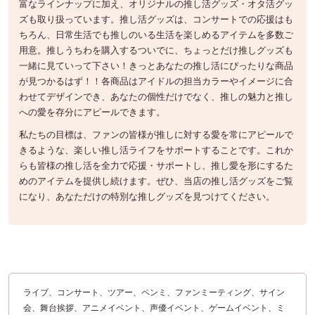
富なラインナップに加え、オリジナルの推し活グッズ・オタ活グッ
ズも取り扱っています。推し活グッズは、コンサートでの応援はも
ちろん、日常生活でも推しのいる生活を楽しめるアイテムを多数ご
用意。推しうちわを購入するついでに、ちょっとだけ推しグッズも
一緒に見ていって下さい！きっとあなたの推し活にぴったりな商品
が見つかるはず！！各商品はアイドルの担当カラーやイメージに合
わせてデザインでき、あなたの個性だけでなく、推しの魅力と推し
への愛を存分にアピールできます。
私たちの目標は、ファンの皆様が推しに対する愛を常にアピールで
きるような、楽しい推し活ライフをサポートすることです。これか
らも皆様の推し活を全力で応援・サポートし、推し愛を形にするた
めのアイテムを提供し続けます。ぜひ、当店の推し活グッズをご覧
になり、あなただけの特別な推しグッズを見つけてください。
ライブ、コンサート、ツアー、ペンミ、ファンミーティング、サイン
会、舞台挨拶、アニメイベント、声優イベント、ゲームイベント、ミ