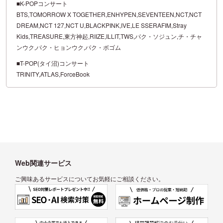
■K-POPコンサート
BTS,TOMORROW X TOGETHER,ENHYPEN,SEVENTEEN,NCT,NCT
DREAM,NCT 127,NCT U,BLACKPINK,IVE,LE SSERAFIM,Stray
Kids,TREASURE,東方神起,RIIZE,ILLIT,TWS,パク・ソジュン,チ・チャ
ンウク,パク・ヒョンウク,パク・ボゴム
■T-POP(タイ沼)コンサート
TRINITY,ATLAS,ForceBook
Web関連サービス
ご興味あるサービスについてお気軽にご相談ください。