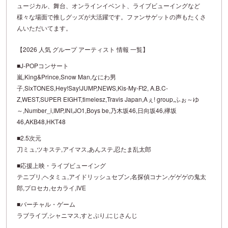
ュージカル、舞台、オンラインイベント、ライブビューイングなど
様々な場面で推しグッズが大活躍です。ファンサゲットの声もたくさ
んいただいてます。
【2026 人気 グループ アーティスト 情報 一覧】
■J-POPコンサート
嵐,King&Prince,Snow Man,なにわ男
子,SixTONES,Hey!Say!JUMP,NEWS,Kis-My-Ft2, A.B.C-
Z,WEST,SUPER EIGHT,timelesz,Travis Japan,Aぇ! group,ふぉ～ゆ
～,Number_i,IMP,INI,JO1,Boys be,乃木坂46,日向坂46,欅坂
46,AKB48,HKT48
■2.5次元
刀ミュ,ツキステ,アイマス,あんステ,忍たま乱太郎
■応援上映・ライブビューイング
テニプリ,ヘタミュ,アイドリッシュセブン,名探偵コナン,ゲゲゲの鬼太
郎,プロセカ,セカライ,IVE
■バーチャル・ゲーム
ラブライブ,シャニマス,すとぷり,にじさんじ