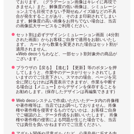
ております。（グラデーション画像はキレイに再現で
きません）また、解像度の低い画像は、シミュレーシ
ョン上でも目視できない予期せぬノイズ線などの不具
合が発生することがあり、そのまま印刷されてしまい
ます。解像度の高い画像をお持ちでない場合は、当店
の画像拡大サービスをご利用ください。
セット割は必ずデザインシミュレーション画面（4分割
された画面）からお客様ご自身で適用をお願いいたし
ます。 カートから数量を変更された場合はセット割が
適用されません。
※Web decoうちわなど、一部セット割対象外の商品が
ございます。
ブラウザの【戻る】【進む】【更新】等のボタンを押
してしまうと、作業中のデータがリセットされてしま
いますのでご注意下さい。スマホの場合、ページを完
全に閉じなければ再度表示できますが、作業を中断す
る場合は【メニュー】からデザインを保存することを
お勧めします。(保存したデザインは再編集できます)
Web decoシステムで作成いただいたデータ内の肖像権
や著作権等は、当店ではお調べしておりません。肖像
権や著作権を侵害するものでないかは、お客様ご自身
でご確認の上、データ作成をお願いいたします。 肖像
権や著作権の侵害による問題が生じた場合でも、当店
では責任を負いかねますのでご注意ください。
アダルト関係や児童ポルノなど、公序良俗に反する内