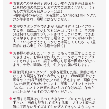
背景の色や柄を何も選択しない場合の背景色は白また
は素材の地の色になりますのでご注意ください。（う
ちわの背景のみ初期カラーは黒）
※透明素材のものは、何も選択しない部分は白インクだ
けが印刷され、透明にはなりません。
文字やスタンプをできあがり線ぎりぎりにレイアウト
する際、画面上で少しでもはみ出していれば、その部
分は切れた状態でプリントされてしまいます。できあ
がり線ぎりぎりで作成する場合は、すべてが枠の中に
入っているかどうかしっかりと確認してください。(意
図的にはみ出している場合は除く)
お客様の作成したデータは、こちらで修正することは
できません。お客様が作成したデータがそのままプリ
ントされますので、誤字や重なり順等の間違いがない
よう、十分ご確認のうえご注文をお願い致します。
画像(写真)やスタンプ、文字を配置した際、動作が軽く
なるよう画質を下げて表示しており、Web画面上では
画像やフチ(境目)部分が少々粗く見えますが、画像その
ものの画質で作成いたします。実際にプリントされた
ものは、もともと画質の悪いものでなければ、なめら
かに仕上がりますのでご安心ください。
使用する写真はなるべく大きなサイズのものをお使い
下さい。 画像を配置して拡大する際、プリント時の品
質に問題ないサイズまでしか拡大できないようになっ