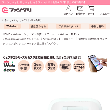
ファンサうちわ 推しうちわ ならファンクリ【合計6,600円以上で送料無料】
ログイン
お問合せ
カート
メニュー
いらっしゃいませ ゲスト 様（会員）
Web deco
推し活うちわ
アクリルスタンド
手作り材料
HOME
Web deco シリーズ
雑貨
ステッカー
Web deco Air Pods
Web deco AirPodsスキンシール 【 AirPods Pro1-2 】【 3個セット 】第1世代-第2世代用 ウェブ
デコ エアポッツ エアーポッズ 推し活 グッズ ◇ID