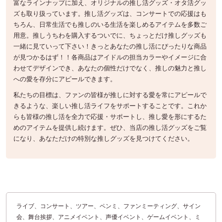
富なラインナップに加え、オリジナルの推し活グッズ・オタ活グッ
ズも取り扱っています。推し活グッズは、コンサートでの応援はも
ちろん、日常生活でも推しのいる生活を楽しめるアイテムを多数ご
用意。推しうちわを購入するついでに、ちょっとだけ推しグッズも
一緒に見ていって下さい！きっとあなたの推し活にぴったりな商品
が見つかるはず！！各商品はアイドルの担当カラーやイメージに合
わせてデザインでき、あなたの個性だけでなく、推しの魅力と推し
への愛を存分にアピールできます。
私たちの目標は、ファンの皆様が推しに対する愛を常にアピールで
きるような、楽しい推し活ライフをサポートすることです。これか
らも皆様の推し活を全力で応援・サポートし、推し愛を形にするた
めのアイテムを提供し続けます。ぜひ、当店の推し活グッズをご覧
になり、あなただけの特別な推しグッズを見つけてください。
ライブ、コンサート、ツアー、ペンミ、ファンミーティング、サイン
会、舞台挨拶、アニメイベント、声優イベント、ゲームイベント、ミ