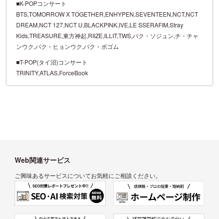
■K-POPコンサート
BTS,TOMORROW X TOGETHER,ENHYPEN,SEVENTEEN,NCT,NCT
DREAM,NCT 127,NCT U,BLACKPINK,IVE,LE SSERAFIM,Stray
Kids,TREASURE,東方神起,RIIZE,ILLIT,TWS,パク・ソジュン,チ・チャ
ンウク,パク・ヒョンウク,パク・ボゴム
■T-POP(タイ沼)コンサート
TRINITY,ATLAS,ForceBook
Web関連サービス
ご興味あるサービスについてお気軽にご相談ください。