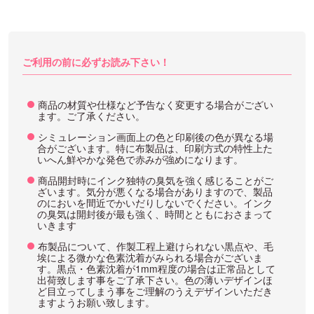
ご利用の前に必ずお読み下さい！
商品の材質や仕様など予告なく変更する場合がござい
ます。ご了承ください。
シミュレーション画面上の色と印刷後の色が異なる場
合がございます。特に布製品は、印刷方式の特性上た
いへん鮮やかな発色で赤みが強めになります。
商品開封時にインク独特の臭気を強く感じることがご
ざいます。気分が悪くなる場合がありますので、製品
のにおいを間近でかいだりしないでください。インク
の臭気は開封後が最も強く、時間とともにおさまって
いきます
布製品について、作製工程上避けられない黒点や、毛
埃による微かな色素沈着がみられる場合がございま
す。黒点・色素沈着が1mm程度の場合は正常品として
出荷致します事をご了承下さい。色の薄いデザインほ
ど目立ってしまう事をご理解のうえデザインいただき
ますようお願い致します。