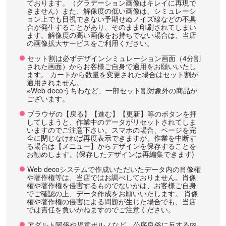
ております。（グラデーション画像はキレイに再現で
きません）また、解像度の低い画像は、シミュレーシ
ョン上でも目視できない予期せぬノイズ線などの不具
合が発生することがあり、そのまま印刷されてしまい
ます。解像度の高い画像をお持ちでない場合は、当店
の画像拡大サービスをご利用ください。
セット割は必ずデザインシミュレーション画面（4分割
された画面）からお客様ご自身で適用をお願いいたし
ます。 カートから数量を変更された場合はセット割が
適用されません。
※Web decoうちわなど、一部セット割対象外の商品が
ございます。
ブラウザの【戻る】【進む】【更新】等のボタンを押
してしまうと、作業中のデータがリセットされてしま
いますのでご注意下さい。スマホの場合、ページを完
全に閉じなければ再度表示できますが、作業を中断す
る場合は【メニュー】からデザインを保存することを
お勧めします。(保存したデザインは再編集できます)
Web decoシステムで作成いただいたデータ内の肖像権
や著作権等は、当店ではお調べしておりません。肖像
権や著作権を侵害するものでないかは、お客様ご自身
でご確認の上、データ作成をお願いいたします。 肖像
権や著作権の侵害による問題が生じた場合でも、当店
では責任を負いかねますのでご注意ください。
アダルト関係や児童ポルノなど、公序良俗に反する内