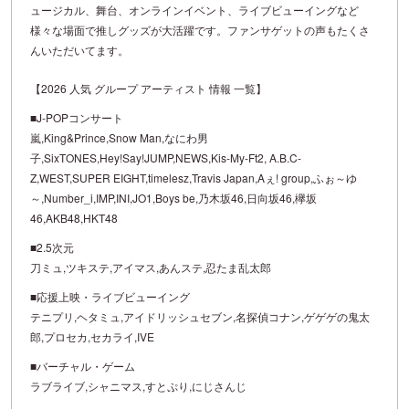
ュージカル、舞台、オンラインイベント、ライブビューイングなど
様々な場面で推しグッズが大活躍です。ファンサゲットの声もたくさ
んいただいてます。
【2026 人気 グループ アーティスト 情報 一覧】
■J-POPコンサート
嵐,King&Prince,Snow Man,なにわ男
子,SixTONES,Hey!Say!JUMP,NEWS,Kis-My-Ft2, A.B.C-
Z,WEST,SUPER EIGHT,timelesz,Travis Japan,Aぇ! group,ふぉ～ゆ
～,Number_i,IMP,INI,JO1,Boys be,乃木坂46,日向坂46,欅坂
46,AKB48,HKT48
■2.5次元
刀ミュ,ツキステ,アイマス,あんステ,忍たま乱太郎
■応援上映・ライブビューイング
テニプリ,ヘタミュ,アイドリッシュセブン,名探偵コナン,ゲゲゲの鬼太
郎,プロセカ,セカライ,IVE
■バーチャル・ゲーム
ラブライブ,シャニマス,すとぷり,にじさんじ