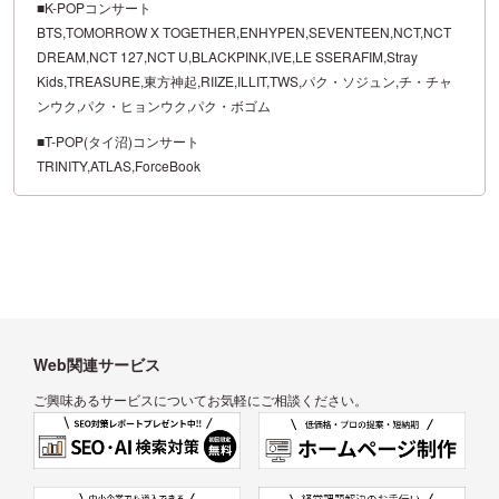
■K-POPコンサート
BTS,TOMORROW X TOGETHER,ENHYPEN,SEVENTEEN,NCT,NCT
DREAM,NCT 127,NCT U,BLACKPINK,IVE,LE SSERAFIM,Stray
Kids,TREASURE,東方神起,RIIZE,ILLIT,TWS,パク・ソジュン,チ・チャ
ンウク,パク・ヒョンウク,パク・ボゴム
■T-POP(タイ沼)コンサート
TRINITY,ATLAS,ForceBook
Web関連サービス
ご興味あるサービスについてお気軽にご相談ください。