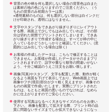
背景の色や柄を何も選択しない場合の背景色は白また
は素材の地の色になりますのでご注意ください。（う
ちわの背景のみ初期カラーは黒）
※透明素材のものは、何も選択しない部分は白インクだ
けが印刷され、透明にはなりません。
文字やスタンプをできあがり線ぎりぎりにレイアウト
する際、画面上で少しでもはみ出していれば、その部
分は切れた状態でプリントされてしまいます。できあ
がり線ぎりぎりで作成する場合は、すべてが枠の中に
入っているかどうかしっかりと確認してください。(意
図的にはみ出している場合は除く)
お客様の作成したデータは、こちらで修正することは
できません。お客様が作成したデータがそのままプリ
ントされますので、誤字や重なり順等の間違いがない
よう、十分ご確認のうえご注文をお願い致します。
画像(写真)やスタンプ、文字を配置した際、動作が軽く
なるよう画質を下げて表示しており、Web画面上では
画像やフチ(境目)部分が少々粗く見えますが、画像その
ものの画質で作成いたします。実際にプリントされた
ものは、もともと画質の悪いものでなければ、なめら
かに仕上がりますのでご安心ください。
使用する写真はなるべく大きなサイズのものをお使い
下さい。 画像を配置して拡大する際、プリント時の品
質に問題ないサイズまでしか拡大できないようになっ