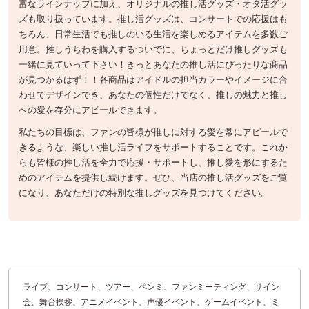
富なラインナップに加え、オリジナルの推し活グッズ・オタ活グッ
ズも取り扱っています。推し活グッズは、コンサートでの応援はも
ちろん、日常生活でも推しのいる生活を楽しめるアイテムを多数ご
用意。推しうちわを購入するついでに、ちょっとだけ推しグッズも
一緒に見ていって下さい！きっとあなたの推し活にぴったりな商品
が見つかるはず！！各商品はアイドルの担当カラーやイメージに合
わせてデザインでき、あなたの個性だけでなく、推しの魅力と推し
への愛を存分にアピールできます。
私たちの目標は、ファンの皆様が推しに対する愛を常にアピールで
きるような、楽しい推し活ライフをサポートすることです。これか
らも皆様の推し活を全力で応援・サポートし、推し愛を形にするた
めのアイテムを提供し続けます。ぜひ、当店の推し活グッズをご覧
になり、あなただけの特別な推しグッズを見つけてください。
ライブ、コンサート、ツアー、ペンミ、ファンミーティング、サイン
会、舞台挨拶、アニメイベント、声優イベント、ゲームイベント、ミ