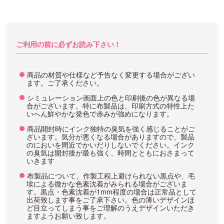
ご利用の前に必ずお読み下さい！
商品の材質や仕様など予告なく変更する場合がござい
ます。ご了承ください。
シミュレーション画面上の色と印刷後の色が異なる場
合がございます。特に布製品は、印刷方式の特性上た
いへん鮮やかな発色で赤みが強めになります。
商品開封時にインク独特の臭気を強く感じることがご
ざいます。気分が悪くなる場合がありますので、製品
のにおいを間近でかいだりしないでください。インク
の臭気は開封後が最も強く、時間とともにおさまって
いきます
布製品について、作製工程上避けられない黒点や、毛
埃による微かな色素沈着がみられる場合がございま
す。黒点・色素沈着が1mm程度の場合は正常品として
出荷致します事をご了承下さい。色の薄いデザインほ
ど目立ってしまう事をご理解のうえデザインいただき
ますようお願い致します。