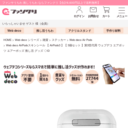
ファンサうちわ 推しうちわ ならファンクリ【合計6,600円以上で送料無料】
ログイン
お問合せ
カート
メニュー
いらっしゃいませ ゲスト 様（会員）
Web deco
推し活うちわ
アクリルスタンド
手作り材料
HOME
Web deco シリーズ
雑貨
ステッカー
Web deco Air Pods
Web deco AirPodsスキンシール 【 AirPods3 】【 3個セット 】第3世代用 ウェブデコ エアポッ
ツ エアーポッズ 推し活 グッズ ◇ID